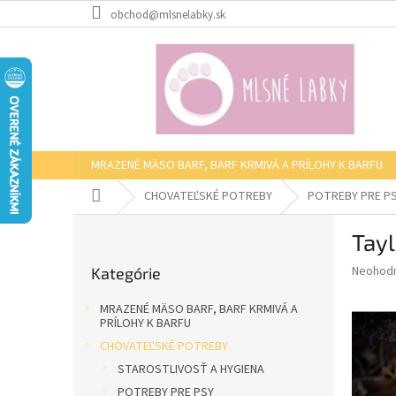
Prejsť
obchod@mlsnelabky.sk
na
obsah
MRAZENÉ MÄSO BARF, BARF KRMIVÁ A PRÍLOHY K BARFU
Domov
CHOVATEĽSKÉ POTREBY
POTREBY PRE P
B
Tayl
o
Preskočiť
č
Priemer
Neohod
Kategórie
kategórie
n
hodnote
ý
produkt
MRAZENÉ MÄSO BARF, BARF KRMIVÁ A
p
je
PRÍLOHY K BARFU
0,0
a
CHOVATEĽSKÉ POTREBY
z
n
STAROSTLIVOSŤ A HYGIENA
5
e
hviezdič
POTREBY PRE PSY