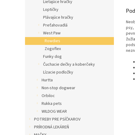
Lietajúce hračky
Loptičky
Pod
Plávajúce hračky
Neob
Preťahovadlá
psy,
West Paw
pevn
žužl
Rowdies
pods
Zogoflex
nezn
Funky dog
Čuchacie dečky a koberčeky
Lízacie podložky
Hurtta
Non-stop dogwear
Orbiloc
Rukka pets
WILDOG WEAR
POTREBY PRE PSÍČKAROV
PRÍRODNÁ LEKÁREŇ