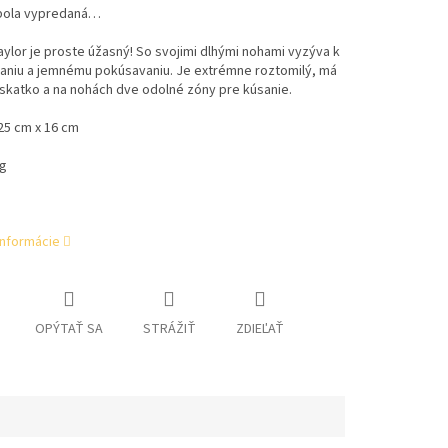
bola vypredaná…
ylor je proste úžasný! So svojimi dlhými nohami vyzýva k
aniu a jemnému pokúsavaniu. Je extrémne roztomilý, má
skatko a na nohách dve odolné zóny pre kúsanie.
25 cm x 16 cm
6g
informácie
OPÝTAŤ SA
STRÁŽIŤ
ZDIEĽAŤ