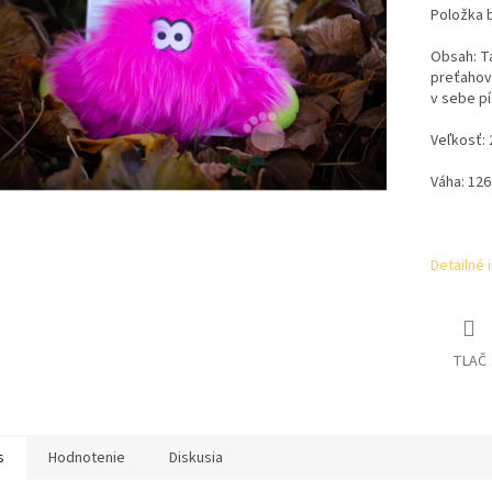
Položka 
Obsah: Ta
preťahov
v sebe pí
Veľkosť: 
Váha: 12
Detailné 
TLAČ
s
Hodnotenie
Diskusia