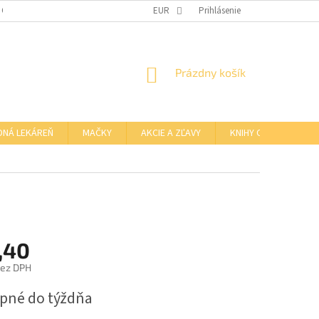
 OSOBNÝCH ÚDAJOV
OTVÁRACIE HODINY KAMENNEJ PREDAJNE
EUR
Prihlásenie
NÁKUPNÝ
Prázdny košík
KOŠÍK
DNÁ LEKÁREŇ
MAČKY
AKCIE A ZĽAVY
KNIHY O BARFE
,40
bez DPH
ová
pné do týždňa