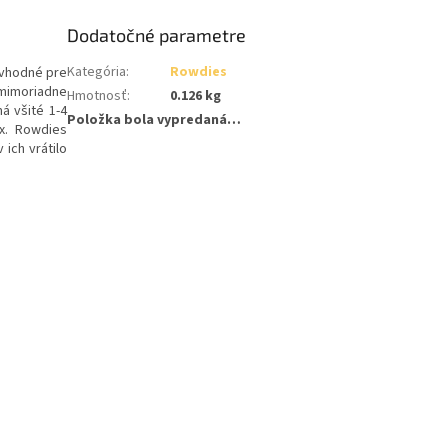
Dodatočné parametre
Kategória
:
Rowdies
 vhodné pre
 mimoriadne
Hmotnosť
:
0.126 kg
á všité 1-4
Položka bola vypredaná…
x. Rowdies
ich vrátilo