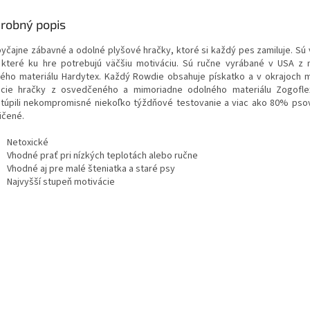
robný popis
yčajne zábavné a odolné plyšové hračky, ktoré si každý pes zamiluje. Sú
 které ku hre potrebujú väčšiu motiváciu. Sú ručne vyrábané v USA z
ého materiálu Hardytex. Každý Rowdie obsahuje pískatko a v okrajoch m
acie hračky z osvedčeného a mimoriadne odolného materiálu Zogofle
túpili nekompromisné niekoľko týždňové testovanie a viac ako 80% psov 
ičené.
Netoxické
Vhodné prať pri nízkých teplotách alebo ručne
Vhodné aj pre malé šteniatka a staré psy
Najvyšší stupeň motivácie