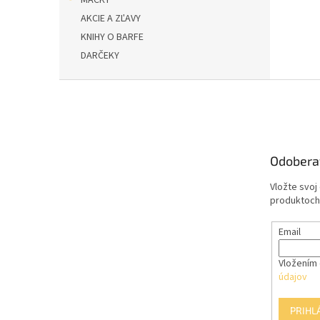
MAČKY
AKCIE A ZĽAVY
KNIHY O BARFE
DARČEKY
Z
á
p
ä
t
Odobera
i
e
Vložte svoj
produktoch
Email
Vložením 
údajov
PRIHL