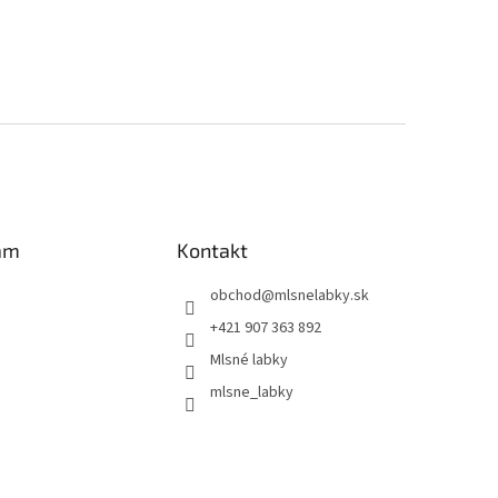
am
Kontakt
obchod
@
mlsnelabky.sk
+421 907 363 892
Mlsné labky
mlsne_labky