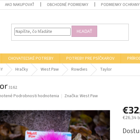
AKO NAKUPOVAŤ
OBCHODNÉ PODMIENKY
PODMIENKY OCHRANY
HĽADAŤ
CHOVATEĽSKÉ POTREBY
POTREBY PRE PSÍČKAROV
PRÍRO
SY
Hračky
West Paw
Rowdies
Taylor
or
3162
né
notené
Podrobnosti hodnotenia
Značka:
West Paw
nie
€32
u
€26,34 
Jednotk
Dostu
cena:
iek.