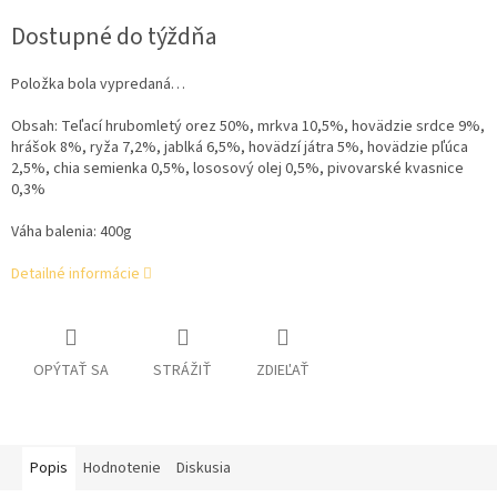
cena:
Dostupné do týždňa
Položka bola vypredaná…
Obsah:
Teľací hrubomletý orez 50%, mrkva 10,5%, hovädzie srdce 9%,
hrášok 8%, ryža 7,2%, jablká 6,5%, hovädzí játra 5%, hovädzie pľúca
2,5%, chia semienka 0,5%, lososový olej 0,5%, pivovarské kvasnice
0,3%
Váha balenia: 400g
Detailné informácie
OPÝTAŤ SA
STRÁŽIŤ
ZDIEĽAŤ
Popis
Hodnotenie
Diskusia