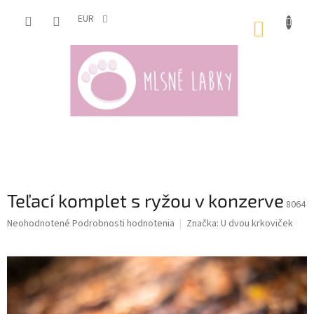
Prejsť
na
EUR
NÁKUP
obsah
KOŠÍK
Teľací komplet s ryžou v konzerve
8064
Priemerné
Neohodnotené
Podrobnosti hodnotenia
Značka:
U dvou krkoviček
hodnotenie
produktu
je
0,0
z
5