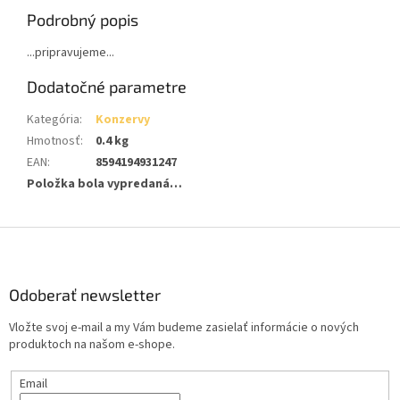
Podrobný popis
...pripravujeme...
Dodatočné parametre
Kategória
:
Konzervy
Hmotnosť
:
0.4 kg
EAN
:
8594194931247
Položka bola vypredaná…
Z
á
p
ä
Odoberať newsletter
t
Vložte svoj e-mail a my Vám budeme zasielať informácie o nových
i
produktoch na našom e-shope.
e
Email