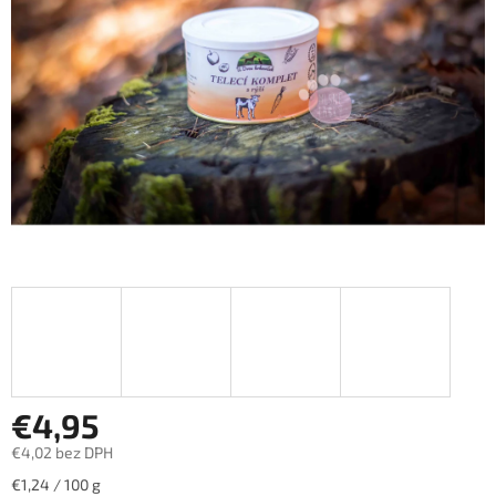
hviezdičiek.
€4,95
€4,02 bez DPH
Jednotková
€1,24 / 100 g