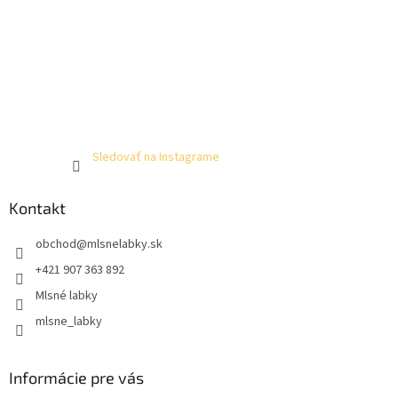
Sledovať na Instagrame
Kontakt
obchod
@
mlsnelabky.sk
+421 907 363 892
Mlsné labky
mlsne_labky
Informácie pre vás