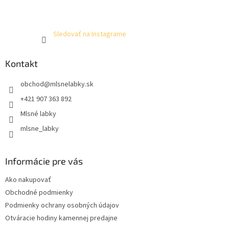
Sledovať na Instagrame
Kontakt
obchod
@
mlsnelabky.sk
+421 907 363 892
Mlsné labky
mlsne_labky
Informácie pre vás
Ako nakupovať
Obchodné podmienky
Podmienky ochrany osobných údajov
Otváracie hodiny kamennej predajne