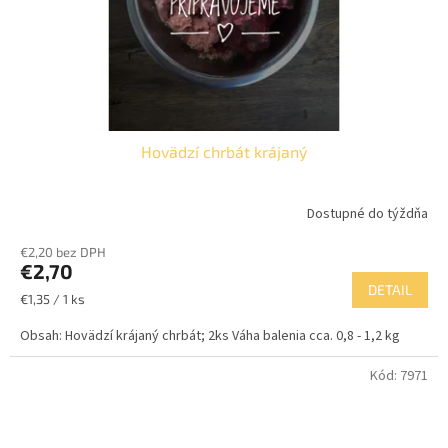
Hovädzí chrbát krájaný
Dostupné do týždňa
Priemerné
hodnotenie
€2,20 bez DPH
produktu
€2,70
je
DETAIL
5,0
Jednotková
€1,35 / 1 ks
z
cena:
5
Obsah: Hovädzí krájaný chrbát; 2ks Váha balenia cca. 0,8 - 1,2 kg
hviezdičiek.
Kód:
7971