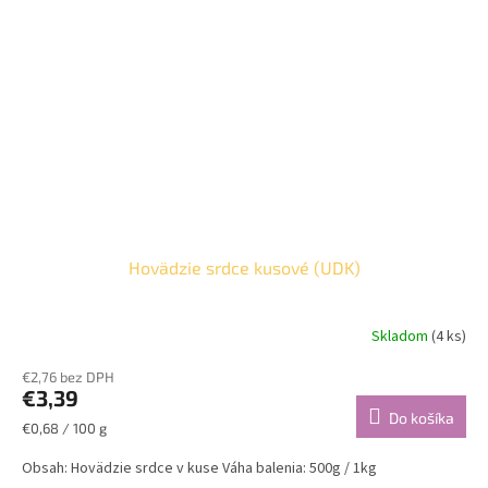
Hovädzie srdce kusové (UDK)
Skladom
(4 ks)
€2,76 bez DPH
€3,39
Do košíka
Jednotková
€0,68 / 100 g
cena:
Obsah: Hovädzie srdce v kuse Váha balenia: 500g / 1kg