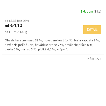
Skladom
(1 ks)
od €3,33 bez DPH
€4,10
od
DETAIL
Jednotková
od €0,75 / 100 g
cena:
Obsah: kuracie mäso 37 %, hovädzie kosti 14 %, biela kapusta 7 %,
hovädzia pečeň 7 %, hovädzie srdce 7 %, hovädzie pľúca 6 %,
cvikla 6 %, mango 5 %, jablká 4,5 %, krúpy 4...
Kód:
8223