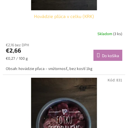
Hovädzie pľúca v celku (KRK)
Skladom
(3 ks)
€2,16 bez DPH
€2,66
Do košíka
Jednotková
€0,27 / 100 g
cena:
Obsah: hovädzie pľuca – vnútornosť, bez kostí 1kg
Kód:
831