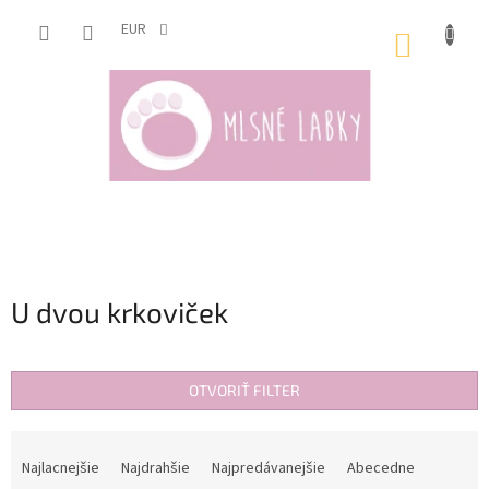
Prejsť
na
EUR
NÁKUP
obsah
KOŠÍK
U dvou krkoviček
OTVORIŤ FILTER
R
a
Najlacnejšie
Najdrahšie
Najpredávanejšie
Abecedne