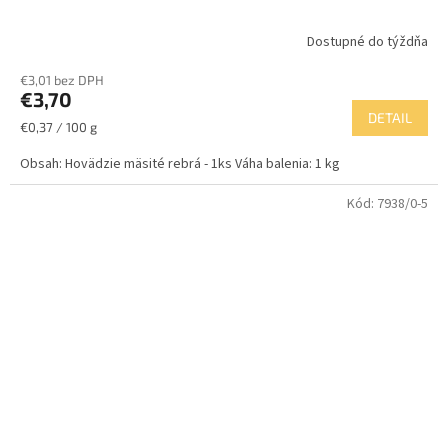
Dostupné do týždňa
€3,01 bez DPH
€3,70
DETAIL
Jednotková
€0,37 / 100 g
cena:
Obsah: Hovädzie mäsité rebrá - 1ks Váha balenia: 1 kg
Kód:
7938/0-5