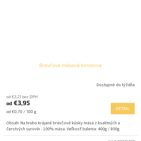
Bravčová mäsová konzerva
Dostupné do týždňa
od €3,21 bez DPH
€3,95
od
DETAIL
Jednotková
od €0,70 / 100 g
cena:
Obsah: Na hrubo krájané bravčové kúsky mäsa z kvalitných a
čerstvých surovín - 100% mäsa. Veľkosť balenia: 400g / 800g