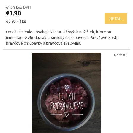
hodnotenie
€1,54 bez DPH
produktu
€1,90
je
DETAIL
5,0
Jednotková
€0,95 / 1 ks
z
cena:
5
Obsah: Balenie obsahuje 2ks bravčových nožičiek, ktoré sú
hviezdičiek.
mimoriadne vhodné ako pamlsky na zabavenie. Bravčové kosti,
bravčové chrupavky a bravčová svalovina.
Kód:
81