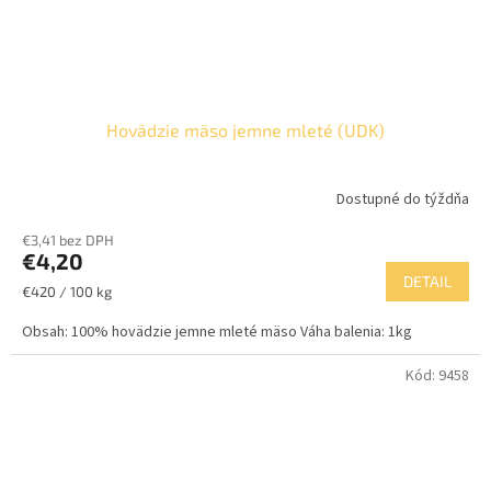
Hovädzie mäso jemne mleté (UDK)
Dostupné do týždňa
€3,41 bez DPH
€4,20
DETAIL
Jednotková
€420 / 100 kg
cena:
Obsah: 100% hovädzie jemne mleté mäso Váha balenia: 1kg
Kód:
9458