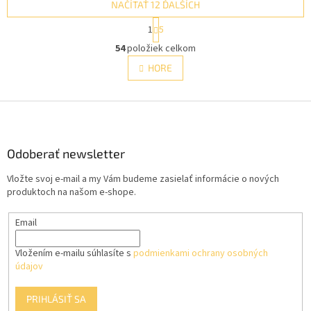
NAČÍTAŤ 12 ĎALŠÍCH
S
1
5
t
O
r
54
položiek celkom
v
á
l
HORE
n
á
k
d
o
v
Z
a
a
c
á
n
i
p
i
e
ä
Odoberať newsletter
e
p
t
r
Vložte svoj e-mail a my Vám budeme zasielať informácie o nových
i
v
produktoch na našom e-shope.
e
k
y
Email
v
ý
p
Vložením e-mailu súhlasíte s
podmienkami ochrany osobných
i
údajov
s
u
PRIHLÁSIŤ SA