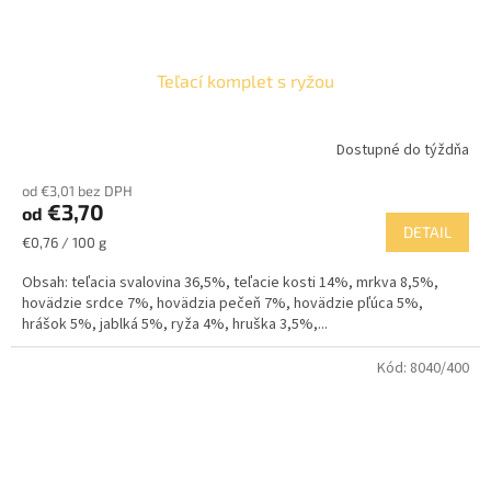
Teľací komplet s ryžou
Dostupné do týždňa
od €3,01 bez DPH
€3,70
od
DETAIL
Jednotková
€0,76 / 100 g
cena:
Obsah: teľacia svalovina 36,5%, teľacie kosti 14%, mrkva 8,5%,
hovädzie srdce 7%, hovädzia pečeň 7%, hovädzie pľúca 5%,
hrášok 5%, jablká 5%, ryža 4%, hruška 3,5%,...
Kód:
8040/400