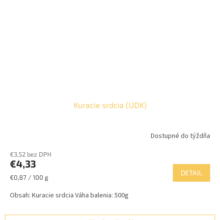
Kuracie srdcia (UDK)
Dostupné do týždňa
€3,52 bez DPH
€4,33
DETAIL
Jednotková
€0,87 / 100 g
cena:
Obsah: Kuracie srdcia Váha balenia: 500g