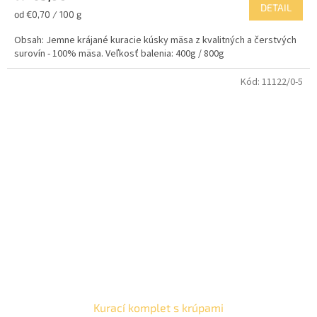
DETAIL
Jednotková
od €0,70 / 100 g
cena:
Obsah: Jemne krájané kuracie kúsky mäsa z kvalitných a čerstvých
surovín - 100% mäsa. Veľkosť balenia: 400g / 800g
Kód:
11122/0-5
Kurací komplet s krúpami