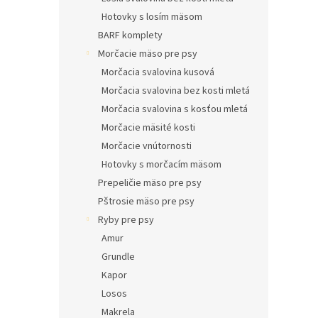
Hotovky s losím mäsom
BARF komplety
Morčacie mäso pre psy
Morčacia svalovina kusová
Morčacia svalovina bez kosti mletá
Morčacia svalovina s kosťou mletá
Morčacie mäsité kosti
Morčacie vnútornosti
Hotovky s morčacím mäsom
Prepeličie mäso pre psy
Pštrosie mäso pre psy
Ryby pre psy
Amur
Grundle
Kapor
Losos
Makrela