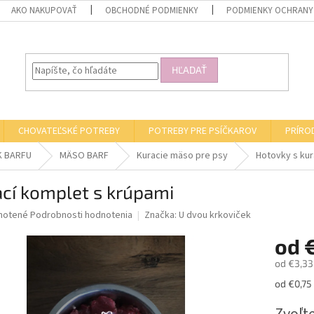
AKO NAKUPOVAŤ
OBCHODNÉ PODMIENKY
PODMIENKY OCHRANY
HĽADAŤ
CHOVATEĽSKÉ POTREBY
POTREBY PRE PSÍČKAROV
PRÍRO
K BARFU
MÄSO BARF
Kuracie mäso pre psy
Hotovky s ku
cí komplet s krúpami
né
notené
Podrobnosti hodnotenia
Značka:
U dvou krkoviček
nie
od
u
od
€3,33
Jednotk
od €0,75 
cena:
iek.