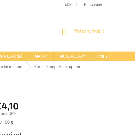
 OSOBNÝCH ÚDAJOV
OTVÁRACIE HODINY KAMENNEJ PREDAJNE
EUR
Prihlásenie
NÁKUPNÝ
Prázdny košík
KOŠÍK
DNÁ LEKÁREŇ
MAČKY
AKCIE A ZĽAVY
KNIHY O BARFE
racím mäsom
Kurací komplet s krúpami
€4,10
bez DPH
ová
/ 100 g