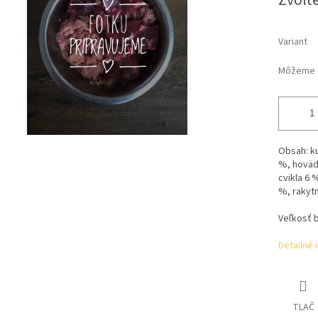
Zvoľte
Variant
Môžeme d
Obsah:
k
%, hoväd
cvikla 6 
%, rakytn
Veľkosť b
Detailné 
TLAČ