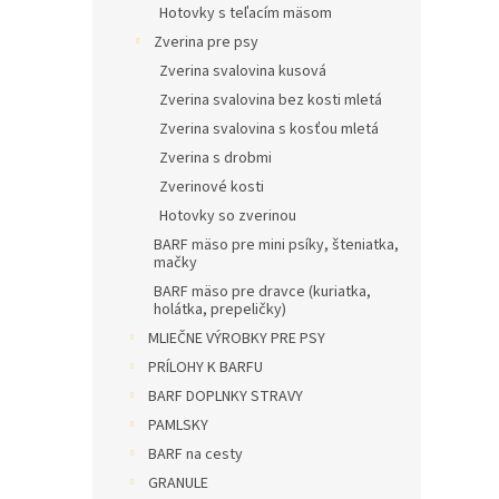
Hotovky s teľacím mäsom
Zverina pre psy
Zverina svalovina kusová
Zverina svalovina bez kosti mletá
Zverina svalovina s kosťou mletá
Zverina s drobmi
Zverinové kosti
Hotovky so zverinou
BARF mäso pre mini psíky, šteniatka,
mačky
BARF mäso pre dravce (kuriatka,
holátka, prepeličky)
MLIEČNE VÝROBKY PRE PSY
PRÍLOHY K BARFU
BARF DOPLNKY STRAVY
PAMLSKY
BARF na cesty
GRANULE