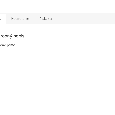
s
Hodnotenie
Diskusia
robný popis
ipravujeme...