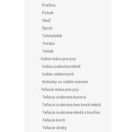
Pražma
Pstruh
Sleď
Šprot
Tolstolobik
Treska
Tuniak
Sobie mäso pre psy
Sobia svalovina mletá
Sobie vnútornosti
Hotovky so sobím mäsom
Teľacie mäso pre psy
Teľacia svalovina kusová
Teľacia svalovina bez kosti mletá
Teľacia svalovina mletá s kosťou
Teľacie kosti
Teľacie droby