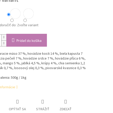
 variant
oručiť do:
Zvoľte variant
Pridať do košíka
uracie mäso 37 %, hovädzie kosti 14 %, biela kapusta 7
zia pečeň 7 %, hovädzie srdce 7 %, hovädzie pľúca 6 %,
%, mango 5 %, jablká 4,5 %, krúpy 4 %, chia semienka 1,2
ík 0,7 %, lososový olej 0,3 %, pivovarské kvasnice 0,3 %
alenia: 500g / 1kg
informácie
OPÝTAŤ SA
STRÁŽIŤ
ZDIEĽAŤ