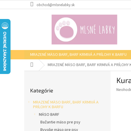
Prejsť
obchod@mlsnelabky.sk
na
obsah
MRAZENÉ MÄSO BARF, BARF KRMIVÁ A PRÍLOHY K BARFU
Domov
MRAZENÉ MÄSO BARF, BARF KRMIVÁ A PRÍLOHY 
B
Kura
o
Preskočiť
č
Priemer
Neohod
Kategórie
kategórie
n
hodnote
ý
produkt
MRAZENÉ MÄSO BARF, BARF KRMIVÁ A
p
je
PRÍLOHY K BARFU
0,0
a
MÄSO BARF
z
n
Bažantie mäso pre psy
5
e
hviezdič
Byvolie mäso pre psy