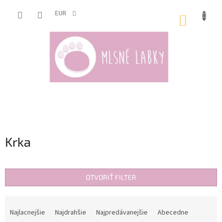
Prejsť
na
EUR
NÁKUP
obsah
KOŠÍK
Krka
OTVORIŤ FILTER
R
a
Najlacnejšie
Najdrahšie
Najpredávanejšie
Abecedne