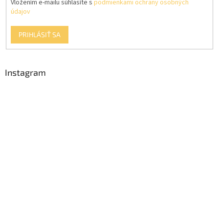
y
Vložením e-mailu súhlasíte s
podmienkami ochrany osobných
v
údajov
ý
p
PRIHLÁSIŤ SA
i
s
u
Instagram