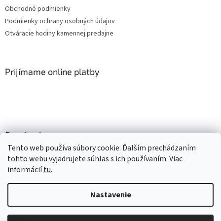
Obchodné podmienky
Podmienky ochrany osobných údajov
Otváracie hodiny kamennej predajne
Prijímame online platby
Facebook
Tento web používa súbory cookie. Ďalším prechádzaním
tohto webu vyjadrujete súhlas s ich používaním. Viac
informácií
tu
.
Vytvoril Shoptet
Nastavenie
Copyright 2026
Mlsné labky
. Všetky práva vyhradené.
Upraviť