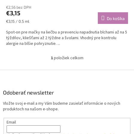
€2,56 bez DPH
€3,15
Do košíka
Jednotková
€3,15 / 0.5 ml
cena:
Spot-on pre mačky na liečbu a prevenciu napadnutia blchami až na 5
týždňov, kliešťami až 2 týždne a švolami. Vhodný pre kontrolu
alergie na blšie pohryznutie. ...
1
položiek celkom
O
v
l
Z
á
á
d
p
a
ä
Odoberať newsletter
c
t
i
Vložte svoj e-mail a my Vám budeme zasielať informácie o nových
i
e
produktoch na našom e-shope.
p
e
r
Email
v
k