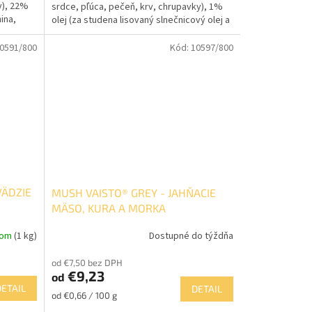
y), 22%
srdce, pľúca, pečeň, krv, chrupavky), 1%
ina,
olej (za studena lisovaný slnečnicový olej a
riasy)...
0591/800
Kód:
10597/800
VÄDZIE
MUSH VAISTO® GREY - JAHŇACIE
MÄSO, KURA A MORKA
dom
(1 kg)
Dostupné do týždňa
od €7,50 bez DPH
€9,23
od
DETAIL
DETAIL
Jednotková
od €0,66 / 100 g
cena: