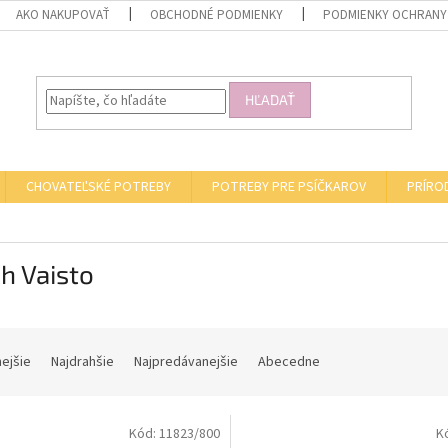
AKO NAKUPOVAŤ
OBCHODNÉ PODMIENKY
PODMIENKY OCHRANY
HĽADAŤ
CHOVATEĽSKÉ POTREBY
POTREBY PRE PSÍČKAROV
PRÍRO
h Vaisto
nejšie
Najdrahšie
Najpredávanejšie
Abecedne
Kód:
11823/800
K