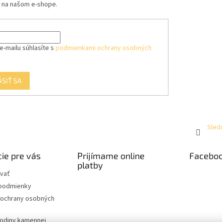
 na našom e-shope.
y
v
ý
p
i
e-mailu súhlasíte s
podmienkami ochrany osobných
s
u
ÁSIŤ SA
Sled
ie pre vás
Prijímame online
Facebo
platby
vať
podmienky
ochrany osobných
hodiny kamennej