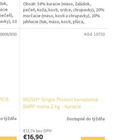
dok,
Obsah: 54% kuracie (mäso, žalúdok,
racie
pečeň, koža, kosti, srdce, chrupavky), 20%
 pečeň),
morčacie (mäso, kosti a chrupavky), 20%
avky), 10
jahňacie (tuk, mäso, kosti, pľúca,
chrupavky, pečeň),...
0606/800
Kód:
10720
ACIE
MUSH® Single Protein kompletné
BARF menu 2 kg - kuracie
o týždňa
Dostupné do týždňa
€13,74 bez DPH
€16,90