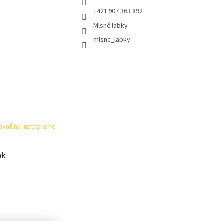
+421 907 363 892
Mlsné labky
mlsne_labky
ovať na Instagrame
ok