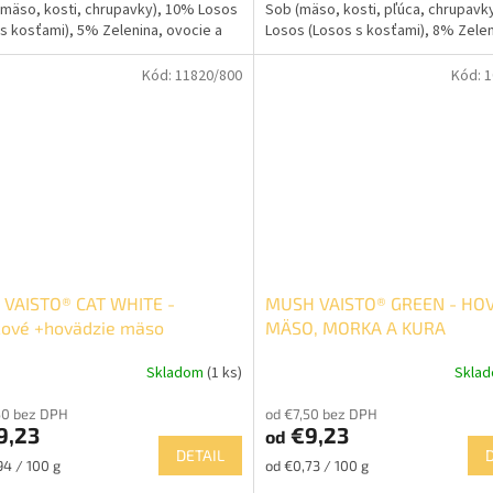
mäso, kosti, chrupavky), 10% Losos
Sob (mäso, kosti, pľúca, chrupavk
 s kosťami), 5% Zelenina, ovocie a
Losos (Losos s kosťami), 8% Zelen
ovocie a oleje...
Kód:
11820/800
Kód:
1
 VAISTO® CAT WHITE -
MUSH VAISTO® GREEN - HO
čové +hovädzie mäso
MÄSO, MORKA A KURA
Skladom
(1 ks)
Skla
50 bez DPH
od €7,50 bez DPH
9,23
€9,23
od
DETAIL
ková
Jednotková
94 / 100 g
od €0,73 / 100 g
cena: