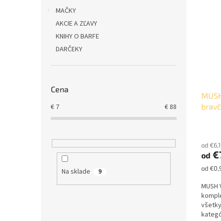
i
l
p
e
MAČKY
i
p
AKCIE A ZĽAVY
s
r
KNIHY O BARFE
p
o
DARČEKY
r
d
o
u
d
k
u
t
Cena
MUSH 
k
o
brav
€
7
€
88
t
v
o
v
od €6,
€
od
Jednot
od €0,
Na sklade
9
cena:
MUSH V
komple
všetk
kategó