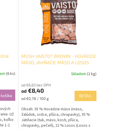
dzie
MUSH VAISTO® BROWN - HOVÄDZIE
MÄSO, JAHŇAČIE MÄSO A LOSOS
dom
(6 ks)
Skladom
(2 kg)
od €6,83 bez DPH
€8,40
od
 košíka
DETAIL
Jednotková
od €0,78 / 100 g
cena:
mových
Obsah: 35 % Hovädzie mäso (mäso,
anie. Už
žalúdok, srdce, pľúca, chrupavky), 35 %
ko, koľko
Jahňacie (tuk, mäso, kosti, pľúca,
te 1-2
chrupavky, pečeň), 22 % Losos (Losos s