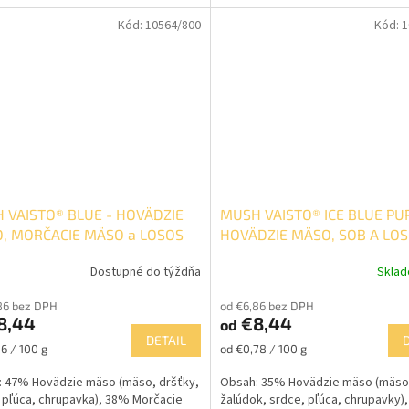
tamín D, meď a...
guľôčky do...
Kód:
10564/800
Kód:
1
 VAISTO® BLUE - HOVÄDZIE
MUSH VAISTO® ICE BLUE PUP
, MORČACIE MÄSO a LOSOS
HOVÄDZIE MÄSO, SOB A LO
Dostupné do týždňa
Skla
86 bez DPH
od €6,86 bez DPH
8,44
€8,44
od
DETAIL
ková
Jednotková
06 / 100 g
od €0,78 / 100 g
cena:
 47% Hovädzie mäso (mäso, dršťky,
Obsah: 35% Hovädzie mäso (mäso
 pľúca, chrupavka), 38% Morčacie
žalúdok, srdce, pľúca, chrupavky)