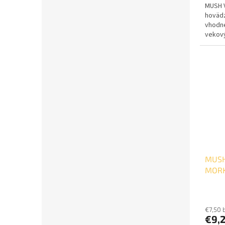
MUSH V
hovädz
vhodné
vekový
dôleži
MUSH
MORK
€7,50 
€9,