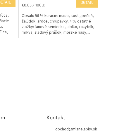
DETAIL
DETAIL
Jednotková
€0,85 / 100 g
cena:
ľúca,
Obsah: 96 % kuracie: mäso, kosti, pečeň,
ňacie
žalúdok, srdce, chrupavky. 4 % ostatné
i,
zložky: ľanové semienka, jablko, rakytník,
ľúca,
mrkva, sladový prášok, morské riasy,...
am
Kontakt
obchod
@
mlsnelabky.sk