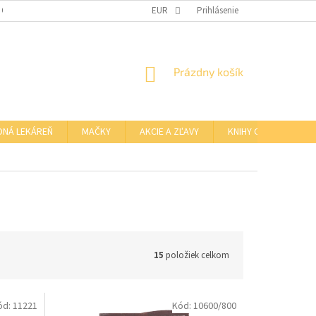
 OSOBNÝCH ÚDAJOV
OTVÁRACIE HODINY KAMENNEJ PREDAJNE
EUR
Prihlásenie
NÁKUPNÝ
Prázdny košík
KOŠÍK
DNÁ LEKÁREŇ
MAČKY
AKCIE A ZĽAVY
KNIHY O BARFE
15
položiek celkom
ód:
11221
Kód:
10600/800