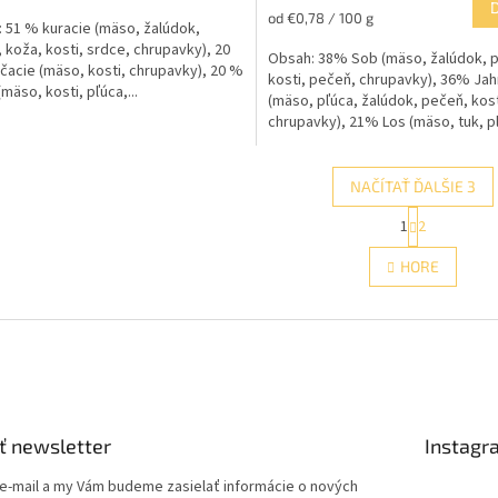
Jednotková
od €0,78 / 100 g
 51 % kuracie (mäso, žalúdok,
cena:
 koža, kosti, srdce, chrupavky), 20
Obsah: 38% Sob (mäso, žalúdok, p
acie (mäso, kosti, chrupavky), 20 %
kosti, pečeň, chrupavky), 36% Jah
mäso, kosti, pľúca,...
(mäso, pľúca, žalúdok, pečeň, kost
chrupavky), 21% Los (mäso, tuk, p
kosti), 5%...
NAČÍTAŤ ĎALŠIE 3
S
1
2
O
t
r
v
HORE
á
l
n
á
k
d
o
a
v
c
a
i
n
e
i
e
p
ť newsletter
Instagr
r
v
 e-mail a my Vám budeme zasielať informácie o nových
k