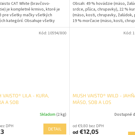
aisto CAT White (bravčovo-
Obsah: 49 % hovädzie (mäso, žalú
ie) je kompletné krmivo, ktoré je
srdce, pľúca, chrupavky), 22 % ku
 pre všetky mačky všetkých
(mäso, kosti, chrupavky, žalúdok,
ch kategórií. Obsahuje všetky
19 % morčacie (mäso, kosti, chrup
té živiny ako vitamín D, meď a...
% zelenina,...
Kód:
10594/800
Kód:
1
 VAISTO® LILA - KURA,
MUSH VAISTO® WILD - JAHŇ
A A SOB
MÄSO, SOB A LOS
Skladom
(2 kg)
Dostupné d
bez DPH
od €9,80 bez DPH
DETAIL
23
€12,05
od