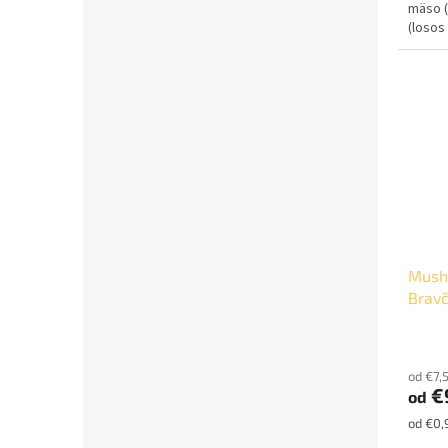
mäso (
(losos
oleje...
Mush
Brav
od €7,
€
od
Jednot
od €0,
cena: