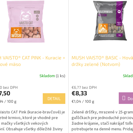
VAISTO® CAT PINK - Kuracie +
MUSH VAISTO® BASIC - Hovä
čové mäso
držky zelené (Notvom)
Skladom
(1 ks)
Skla
10 bez DPH
€6,77 bez DPH
7,50
€8,33
DETAIL
Do
ková
Jednotková
94 / 100 g
€1,04 / 100 g
cena:
aisto CAT Pink (kuracie-bravčové) je
Zelené dršťky, mrazené v 25-gra
tné krmivo, ktoré je vhodné pre
guľôčkach pre jednoduché porciov
y mačky všetkých vekových
žiadne krájanie, stačí nakrájať toľ
rií. Obsahuje všetky dôležité živiny
potrebujete na denné menu. Pridaj