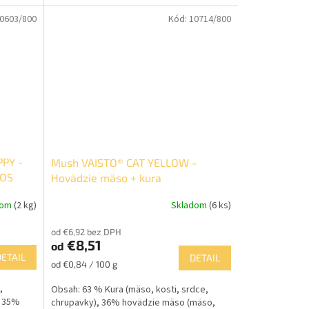
kosťami), 8 % Zelenina,...
0603/800
Kód:
10714/800
PY -
Mush VAISTO® CAT YELLOW -
SOS
Hovädzie mäso + kura
dom
(2 kg)
Skladom
(6 ks)
Priemerné
hodnotenie
od €6,92 bez DPH
produktu
€8,51
od
je
DETAIL
DETAIL
5,0
Jednotková
od €0,84 / 100 g
z
cena:
5
,
Obsah: 63 % Kura (mäso, kosti, srdce,
hviezdičiek.
, 35%
chrupavky), 36% hovädzie mäso (mäso,