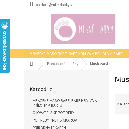
Prejsť
obchod@mlsnelabky.sk
na
obsah
MRAZENÉ MÄSO BARF, BARF KRMIVÁ A PRÍLOHY K BARFU
Domov
Predávané značky
Mush Vaisto
B
Mus
o
Preskočiť
č
Kategórie
kategórie
n
R
ý
MRAZENÉ MÄSO BARF, BARF KRMIVÁ A
a
p
Najlac
PRÍLOHY K BARFU
d
a
CHOVATEĽSKÉ POTREBY
e
n
POTREBY PRE PSÍČKAROV
V
n
e
PRÍRODNÁ LEKÁREŇ
ý