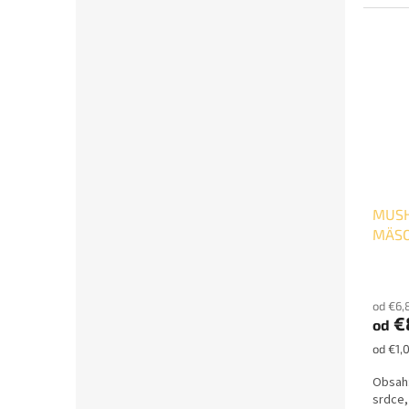
ako vi
MUSH
MÄSO
od €6,
€
od
Jednot
od €1,
cena:
Obsah:
srdce,