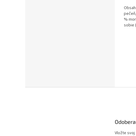
Obsah:
pečeň,
% morč
sobie (
Z
á
p
ä
t
Odobera
i
e
Vložte svoj