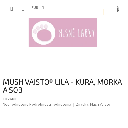
Prejsť
na
EUR
NÁKUP
obsah
KOŠÍK
MUSH VAISTO® LILA - KURA, MORKA
A SOB
10594/800
Priemerné
Neohodnotené
Podrobnosti hodnotenia
Značka:
Mush Vaisto
hodnotenie
produktu
je
0,0