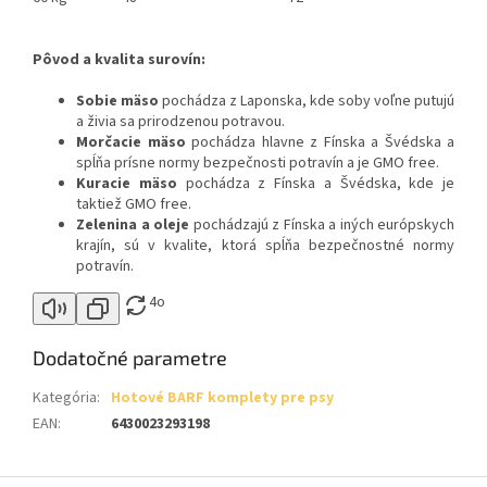
Pôvod a kvalita surovín:
Sobie mäso
pochádza z Laponska, kde soby voľne putujú
a živia sa prirodzenou potravou.
Morčacie mäso
pochádza hlavne z Fínska a Švédska a
spĺňa prísne normy bezpečnosti potravín a je GMO free.
Kuracie mäso
pochádza z Fínska a Švédska, kde je
taktiež GMO free.
Zelenina a oleje
pochádzajú z Fínska a iných európskych
krajín, sú v kvalite, ktorá spĺňa bezpečnostné normy
potravín.
4o
Dodatočné parametre
Kategória
:
Hotové BARF komplety pre psy
EAN
:
6430023293198