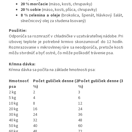
20 % morčacie
(mäso, kosti, chrupavky)
20 % sobie
(mäso, kosti, pľúca, chrupavky)
8 % zelenina a oleje
(brokolica, špenát, hlávkový šalát,
slnečnicový olej za studena lisovaný)
Použitie:
Odporúča sa rozmraziť v chladničke v uzatvárateľnej nádobe. Pri
izbovej teplote je potrebné krmivo skonzumovať do 12 hodín.
Rozmrazovanie v mikrovlnnej rúre sa neodporúča, pretože kosti
môžu stvrdnúť a byť ostré, čo môže poškodiť trávenie psa.
Kŕmna dávka:
Kŕmna dávka sa počíta na základe hmotnosti psa:
Hmotnosť
Počet guličiek denne (2
Počet guličiek denne (3
psa
%)
%)
2 kg
2
3
5 kg
4
6
10 kg
8
12
20 kg
16
24
30 kg
24
36
40 kg
32
48
50 kg
40
60
60 kg
48
72