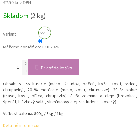
€7,50 bez DPH
Jednotková
Skladom
(2 kg)
cena:
Variant
Môžeme doručiť do:
12.8.2026
Pridať do košíka
Obsah: 51 % kuracie (mäso, žalúdok, pečeň, koža, kosti, srdce,
chrupavky), 20 % morčacie (mäso, kosti, chrupavky), 20 % sobie
(mäso, kosti, pľúca, chrupavky), 8 % zelenina a oleje (brokolica,
špenát, hlávkový šalát, slnečnicový olej za studena lisovaný)
Veľkosť balenia: 800g / 3kg / 1kg
Detailné informácie