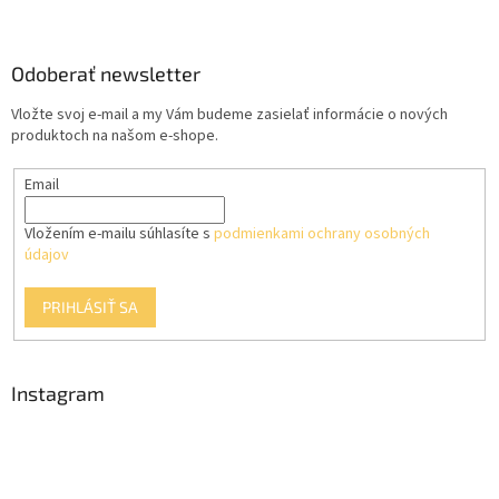
Z
á
p
ä
Odoberať newsletter
t
Vložte svoj e-mail a my Vám budeme zasielať informácie o nových
i
produktoch na našom e-shope.
e
Email
Vložením e-mailu súhlasíte s
podmienkami ochrany osobných
údajov
PRIHLÁSIŤ SA
Instagram