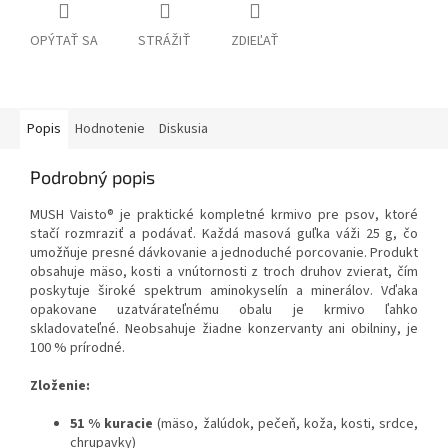
OPÝTAŤ SA
STRÁŽIŤ
ZDIEĽAŤ
Popis
Hodnotenie
Diskusia
Podrobný popis
MUSH Vaisto® je praktické kompletné krmivo pre psov, ktoré
stačí rozmraziť a podávať. Každá masová guľka váži 25 g, čo
umožňuje presné dávkovanie a jednoduché porcovanie. Produkt
obsahuje mäso, kosti a vnútornosti z troch druhov zvierat, čím
poskytuje široké spektrum aminokyselín a minerálov. Vďaka
opakovane uzatvárateľnému obalu je krmivo ľahko
skladovateľné. Neobsahuje žiadne konzervanty ani obilniny, je
100 % prírodné.
Zloženie:
51 % kuracie
(mäso, žalúdok, pečeň, koža, kosti, srdce,
chrupavky)