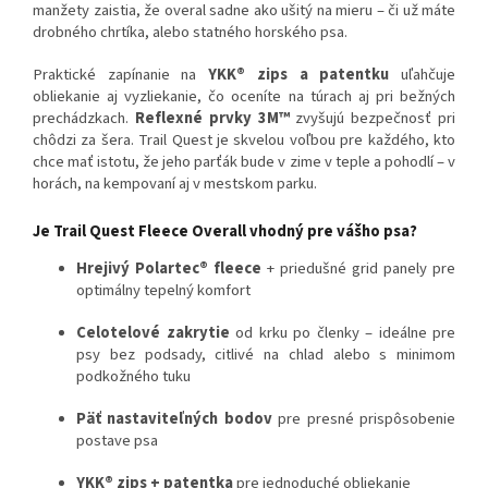
manžety zaistia, že overal sadne ako ušitý na mieru – či už máte
drobného chrtíka, alebo statného horského psa.
Praktické zapínanie na
YKK® zips a patentku
uľahčuje
obliekanie aj vyzliekanie, čo oceníte na túrach aj pri bežných
prechádzkach.
Reflexné prvky 3M™
zvyšujú bezpečnosť pri
chôdzi za šera. Trail Quest je skvelou voľbou pre každého, kto
chce mať istotu, že jeho parťák bude v zime v teple a pohodlí – v
horách, na kempovaní aj v mestskom parku.
Je Trail Quest Fleece Overall vhodný pre vášho psa?
Hrejivý Polartec® fleece
+ priedušné grid panely pre
optimálny tepelný komfort
Celotelové zakrytie
od krku po členky – ideálne pre
psy bez podsady, citlivé na chlad alebo s minimom
podkožného tuku
Päť nastaviteľných bodov
pre presné prispôsobenie
postave psa
YKK® zips + patentka
pre jednoduché obliekanie