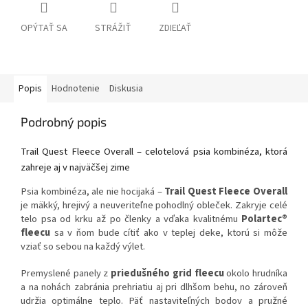
OPÝTAŤ SA
STRÁŽIŤ
ZDIEĽAŤ
Popis
Hodnotenie
Diskusia
Podrobný popis
Trail Quest Fleece Overall – celotelová psia kombinéza, ktorá
zahreje aj v najväčšej zime
Psia kombinéza, ale nie hocijaká –
Trail Quest Fleece Overall
je mäkký, hrejivý a neuveriteľne pohodlný obleček. Zakryje celé
telo psa od krku až po členky a vďaka kvalitnému
Polartec®
fleecu
sa v ňom bude cítiť ako v teplej deke, ktorú si môže
vziať so sebou na každý výlet.
Premyslené panely z
priedušného grid fleecu
okolo hrudníka
a na nohách zabránia prehriatiu aj pri dlhšom behu, no zároveň
udržia optimálne teplo. Päť nastaviteľných bodov a pružné