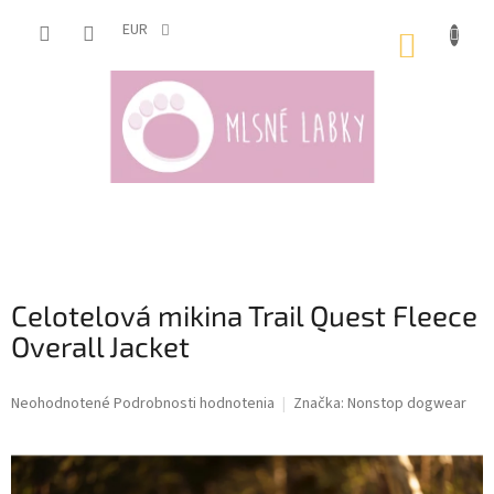
Prejsť
na
EUR
NÁKUP
obsah
KOŠÍK
Celotelová mikina Trail Quest Fleece
Overall Jacket
Priemerné
Neohodnotené
Podrobnosti hodnotenia
Značka:
Nonstop dogwear
hodnotenie
produktu
je
0,0