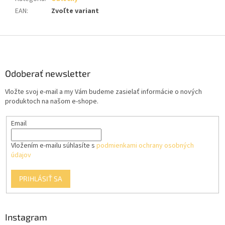
EAN
:
Zvoľte variant
Z
á
p
ä
Odoberať newsletter
t
Vložte svoj e-mail a my Vám budeme zasielať informácie o nových
i
produktoch na našom e-shope.
e
Email
Vložením e-mailu súhlasíte s
podmienkami ochrany osobných
údajov
PRIHLÁSIŤ SA
Instagram