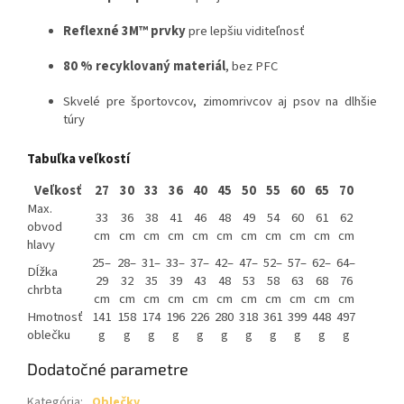
Reflexné 3M™ prvky
pre lepšiu viditeľnosť
80 % recyklovaný materiál
, bez PFC
Skvelé pre športovcov, zimomrivcov aj psov na dlhšie
túry
Tabuľka veľkostí
Veľkosť
27
30
33
36
40
45
50
55
60
65
70
Max.
33
36
38
41
46
48
49
54
60
61
62
obvod
cm
cm
cm
cm
cm
cm
cm
cm
cm
cm
cm
hlavy
25–
28–
31–
33–
37–
42–
47–
52–
57–
62–
64–
Dĺžka
29
32
35
39
43
48
53
58
63
68
76
chrbta
cm
cm
cm
cm
cm
cm
cm
cm
cm
cm
cm
Hmotnosť
141
158
174
196
226
280
318
361
399
448
497
oblečku
g
g
g
g
g
g
g
g
g
g
g
Dodatočné parametre
Kategória
:
Oblečky