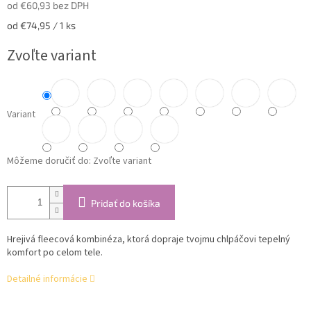
od
€60,93
bez DPH
Jednotková
od €74,95 / 1 ks
cena:
Zvoľte variant
Variant
Môžeme doručiť do:
Zvoľte variant
Pridať do košíka
Hrejivá fleecová kombinéza, ktorá dopraje tvojmu chlpáčovi tepelný
komfort po celom tele.
Detailné informácie