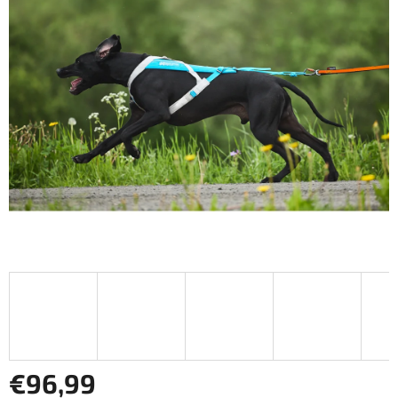
z
5
hviezdičiek.
€96,99