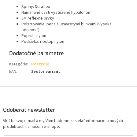
Spony: Duraflex
Namáhané časti vystužené hypalonom
3M reflexné prvky
Polstrovanie: pena s uzavretými bunkami (vysoká
odolnosť)
Popruh: nylon
Podšívka: ripstop nylon
Dodatočné parametre
Kategória
:
Postroje
EAN
:
Zvoľte variant
Z
á
p
ä
Odoberať newsletter
t
Vložte svoj e-mail a my Vám budeme zasielať informácie o nových
i
produktoch na našom e-shope.
e