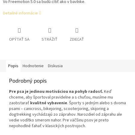
Vo Freemotion 5.0 sa budú cítiť ako v bavlnke.
Detailné informácie
OPÝTAŤ SA
STRÁŽIŤ
ZDIEĽAŤ
Popis
Hodnotenie
Diskusia
Podrobný popis
Pre psa je jedinou motiváciou na pohyb radosť.
Keď
chceme, aby športoval pravidelne a s chuťou, musíme mu
zaobstarať
kvalitné vybavenie
. Športy s jedným alebo s dvoma
psami – canicross, bikejoring, scooterjoring, skijoring a
dogtrekking vychádzajú zo záprahov. Narozdiel od záprahu ale
vedie vodítko smerom nahor. Pre väčšinu psov je preto
nepohodlné ťahať v klasických postrojoch.