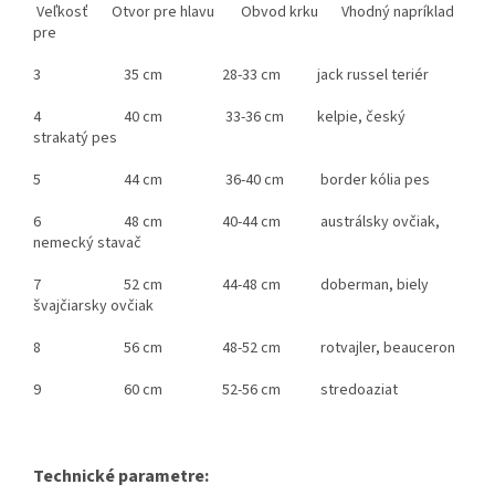
Veľkosť Otvor pre hlavu Obvod krku Vhodný napríklad
pre
3 35 cm 28-33 cm jack russel teriér
4 40 cm 33-36 cm kelpie, český
strakatý pes
5 44 cm 36-40 cm border kólia pes
6 48 cm 40-44 cm austrálsky ovčiak,
nemecký stavač
7 52 cm 44-48 cm doberman, biely
švajčiarsky ovčiak
8 56 cm 48-52 cm rotvajler, beauceron
9 60 cm 52-56 cm stredoaziat
Technické parametre: