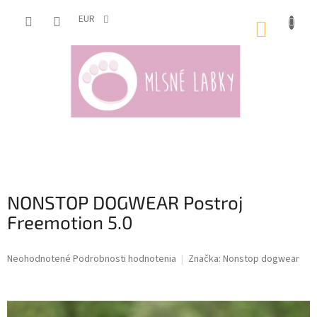
Prejsť
na
EUR
NÁKUP
obsah
KOŠÍK
NONSTOP DOGWEAR Postroj
Freemotion 5.0
Priemerné
Neohodnotené
Podrobnosti hodnotenia
Značka:
Nonstop dogwear
hodnotenie
produktu
je
0,0