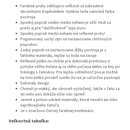
Farebné pruhy odlišujúce veľkosti sú nahradené
decentnými trojuholníkmi. Vynikne teda samotná farba
postroja.
Spodný popruh vedúci medzi nohami je užší. Hodí sa
preto aj pre “dažďovkové” typy psov.
Spodný popruh medzi nohami má reflexné prvky!
Pogumovaný suchý zips na nastavovanie chrbtových
popruhov.
Zadný popruh na nastavovanie dĺžky postroja je z
ľahšieho materiálu, lepšie sa teda nastavuje
Reflexné pútko na chrbte pre dokonalú predstavu o
pohybe vášho hafana aj za zlého počasia alebo za tmy pri
tréningu s čelovkou. Pre lepšiu viditeľnosť psa je možné
na toto pútko prirobiť svetlo (to nie je súčasťou postroja)
Dokonalý design.
Chomút je mäkký, ale zároveň vystužený, takže v ťahu sa
do neho pes dokáže ešte viac oprieť.
Jemné a pritom odolné materiály, ktoré neodrú ani toho
najcitlivejšieho ťahača.
Je v oranžovo-čiernej farebnej kombinácii.
Veľkostná tabuľka: