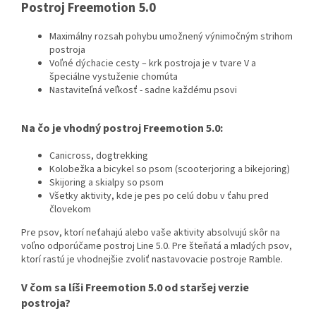
Postroj Freemotion 5.0
Maximálny rozsah pohybu umožnený výnimočným strihom
postroja
Voľné dýchacie cesty – krk postroja je v tvare V a
špeciálne vystuženie chomúta
Nastaviteľná veľkosť - sadne každému psovi
Na čo je vhodný postroj Freemotion 5.0:
Canicross, dogtrekking
Kolobežka a bicykel so psom (scooterjoring a bikejoring)
Skijoring a skialpy so psom
Všetky aktivity, kde je pes po celú dobu v ťahu pred
človekom
Pre psov, ktorí neťahajú alebo vaše aktivity absolvujú skôr na
voľno odporúčame postroj Line 5.0. Pre šteňatá a mladých psov,
ktorí rastú je vhodnejšie zvoliť nastavovacie postroje Ramble.
V čom sa líši Freemotion 5.0 od staršej verzie
postroja?