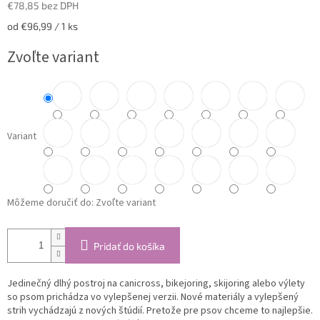
€78,85 bez DPH
Jednotková
od €96,99 / 1 ks
cena:
Zvoľte variant
Variant
Môžeme doručiť do:
Zvoľte variant
Pridať do košíka
Jedinečný dlhý postroj na canicross, bikejoring, skijoring alebo výlety
so psom prichádza vo vylepšenej verzii. Nové materiály a vylepšený
strih vychádzajú z nových štúdií. Pretože pre psov chceme to najlepšie.