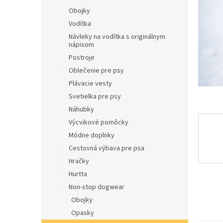
l
Obojky
Vodítka
Návleky na vodítka s originálnym
nápisom
Postroje
Oblečenie pre psy
Plávacie vesty
Svetielka pre psy
Náhubky
Výcvikové pomôcky
Módne doplnky
Cestovná výbava pre psa
Hračky
Hurtta
Non-stop dogwear
Obojky
Opasky