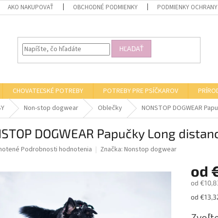
AKO NAKUPOVAŤ
OBCHODNÉ PODMIENKY
PODMIENKY OCHRANY
HĽADAŤ
CHOVATEĽSKÉ POTREBY
POTREBY PRE PSÍČKAROV
PRÍRO
SY
Non-stop dogwear
Oblečky
NONSTOP DOGWEAR Papučk
STOP DOGWEAR Papučky Long distanc
né
notené
Podrobnosti hodnotenia
Značka:
Nonstop dogwear
nie
od
u
od
€10,8
Jednotk
od €13,32
cena:
iek.