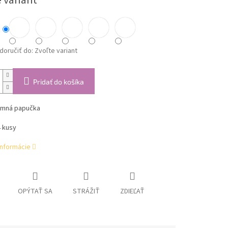
 variant
oručiť do:
Zvoľte variant
Pridať do košíka
imná papučka
4 kusy
informácie
OPÝTAŤ SA
STRÁŽIŤ
ZDIEĽAŤ