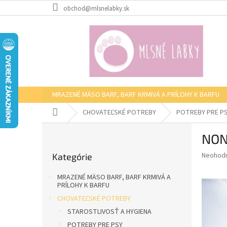
Prejsť
obchod@mlsnelabky.sk
na
obsah
MRAZENÉ MÄSO BARF, BARF KRMIVÁ A PRÍLOHY K BARFU
Domov
CHOVATEĽSKÉ POTREBY
POTREBY PRE P
B
NON
o
Preskočiť
č
Priemer
Neohod
Kategórie
kategórie
n
hodnote
ý
produkt
MRAZENÉ MÄSO BARF, BARF KRMIVÁ A
p
je
PRÍLOHY K BARFU
0,0
a
CHOVATEĽSKÉ POTREBY
z
n
STAROSTLIVOSŤ A HYGIENA
5
e
hviezdič
POTREBY PRE PSY