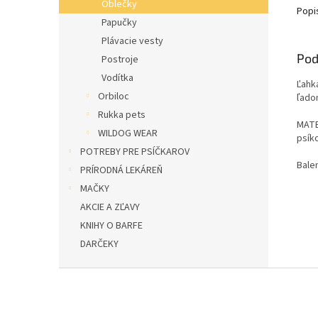
Oblečky
Popi
Papučky
Plávacie vesty
Pod
Postroje
Vodítka
Ľahk
Orbiloc
ľado
Rukka pets
MATE
WILDOG WEAR
psík
POTREBY PRE PSÍČKAROV
Balen
PRÍRODNÁ LEKÁREŇ
MAČKY
AKCIE A ZĽAVY
KNIHY O BARFE
DARČEKY
Z
á
p