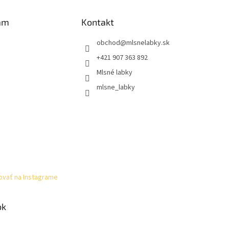
am
Kontakt
obchod
@
mlsnelabky.sk
+421 907 363 892
Mlsné labky
mlsne_labky
ovať na Instagrame
ok