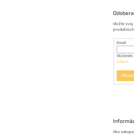
ä
t
Odobera
i
e
Vložte svoj
produktoch
Email
Vložením 
údajov
PRIHL
Informác
Ako nakupo