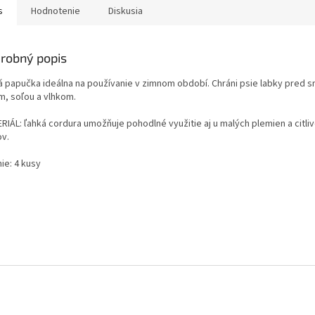
s
Hodnotenie
Diskusia
robný popis
á papučka ideálna na používanie v zimnom období.
Chráni psie labky pred 
m, soľou a vlhkom.
RIÁL: ľahká cordura umožňuje pohodlné využitie aj u malých plemien a citliv
ov.
ie: 4 kusy