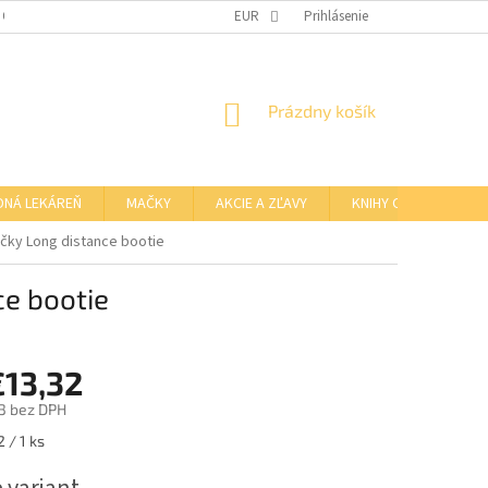
 OSOBNÝCH ÚDAJOV
OTVÁRACIE HODINY KAMENNEJ PREDAJNE
EUR
Prihlásenie
NÁKUPNÝ
Prázdny košík
KOŠÍK
DNÁ LEKÁREŇ
MAČKY
AKCIE A ZĽAVY
KNIHY O BARFE
y Long distance bootie
e bootie
€13,32
3
bez DPH
ová
 / 1 ks