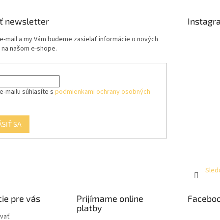
ť newsletter
Instagr
 e-mail a my Vám budeme zasielať informácie o nových
 na našom e-shope.
e-mailu súhlasíte s
podmienkami ochrany osobných
ÁSIŤ SA
Sled
ie pre vás
Prijímame online
Facebo
platby
vať