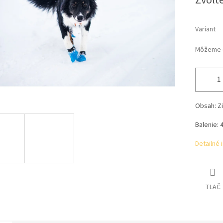
Zvoľte
Variant
Môžeme d
Obsah: Z
Balenie: 
Detailné 
TLAČ