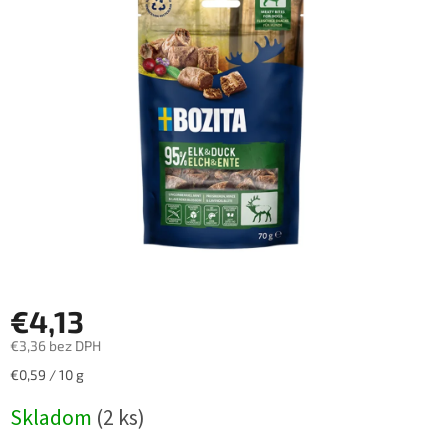
z
5
hviezdičiek.
€4,13
€3,36 bez DPH
Jednotková
€0,59 / 10 g
cena:
Skladom
(2 ks)