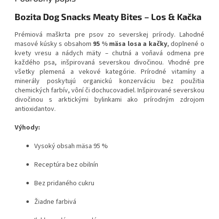
Bozita Dog Snacks Meaty Bites – Los & Kačka
Prémiová maškrta pre psov zo severskej prírody. Lahodné
masové kúsky s obsahom
95 % mäsa losa a kačky
, doplnené o
kvety vresu a nádych mäty – chutná a voňavá odmena pre
každého psa, inšpirovaná severskou divočinou. Vhodné pre
všetky plemená a vekové kategórie. Prírodné vitamíny a
minerály poskytujú organickú konzerváciu bez použitia
chemických farbív, vôní či dochucovadiel. Inšpirované severskou
divočinou s arktickými bylinkami ako prírodným zdrojom
antioxidantov.
Výhody:
Vysoký obsah mäsa 95 %
Receptúra bez obilnín
Bez pridaného cukru
Žiadne farbivá