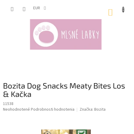
Prejsť
na
EUR
NÁKUP
obsah
KOŠÍK
Bozita Dog Snacks Meaty Bites Los
& Kačka
11538
Priemerné
Neohodnotené
Podrobnosti hodnotenia
Značka:
Bozita
hodnotenie
produktu
je
0,0