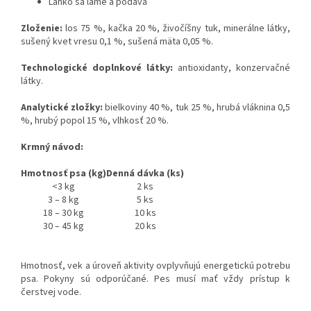
Ľahko sa láme a podáva
Zloženie:
los 75 %, kačka 20 %, živočíšny tuk, minerálne látky,
sušený kvet vresu 0,1 %, sušená mäta 0,05 %.
Technologické doplnkové látky:
antioxidanty, konzervačné
látky.
Analytické zložky:
bielkoviny 40 %, tuk 25 %, hrubá vláknina 0,5
%, hrubý popol 15 %, vlhkosť 20 %.
Krmný návod:
Hmotnosť psa (kg)
Denná dávka (ks)
<3 kg
2 ks
3 – 8 kg
5 ks
18 – 30 kg
10 ks
30 – 45 kg
20 ks
Hmotnosť, vek a úroveň aktivity ovplyvňujú energetickú potrebu
psa. Pokyny sú odporúčané. Pes musí mať vždy prístup k
čerstvej vode.