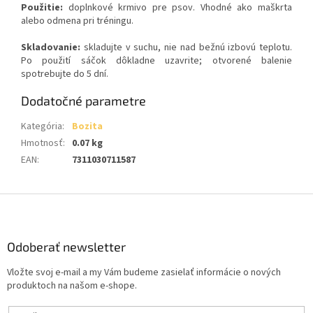
Použitie:
doplnkové krmivo pre psov. Vhodné ako maškrta
alebo odmena pri tréningu.
Skladovanie:
skladujte v suchu, nie nad bežnú izbovú teplotu.
Po použití sáčok dôkladne uzavrite; otvorené balenie
spotrebujte do 5 dní.
Dodatočné parametre
Kategória
:
Bozita
Hmotnosť
:
0.07 kg
EAN
:
7311030711587
Z
á
p
ä
Odoberať newsletter
t
Vložte svoj e-mail a my Vám budeme zasielať informácie o nových
i
produktoch na našom e-shope.
e