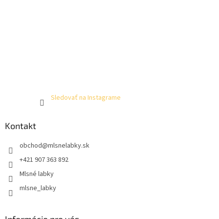
Sledovať na Instagrame
Kontakt
obchod
@
mlsnelabky.sk
+421 907 363 892
Mlsné labky
mlsne_labky
Informácie pre vás