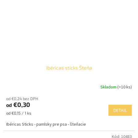
Ibéricas sticks Šteňa
Skladom
(>10 ks)
od €0,24 bez DPH
€0,30
od
DETAIL
Jednotková
od €0,15 / 1 ks
cena:
Ibéricas Sticks - pamlsky pre psa - šteňacie
Kód:
10483