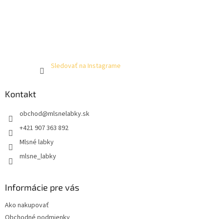
Sledovať na Instagrame
Kontakt
obchod
@
mlsnelabky.sk
+421 907 363 892
Mlsné labky
mlsne_labky
Informácie pre vás
Ako nakupovať
Obchodné podmienky