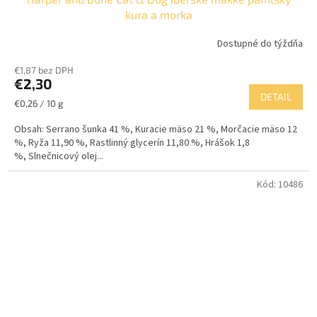
kura a morka
Dostupné do týždňa
€1,87 bez DPH
€2,30
DETAIL
Jednotková
€0,26 / 10 g
cena:
Obsah: Serrano šunka 41 %, Kuracie mäso 21 %, Morčacie mäso 12
%, Ryža 11,90 %, Rastlinný glycerín 11,80 %, Hrášok 1,8
%, Slnečnicový olej...
Kód:
10486