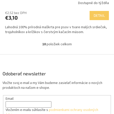
Dostupné do týždňa
€2,52 bez DPH
DETAIL
€3,10
Lahodná 100% prírodná maškrta pre psov v tvare malých srdiečok,
trojuholníkov a krížikov s čerstvým kačacím mäsom.
10
položiek celkom
O
v
l
Z
á
á
d
p
a
ä
Odoberať newsletter
c
t
i
Vložte svoj e-mail a my Vám budeme zasielať informácie o nových
i
e
produktoch na našom e-shope.
p
e
r
Email
v
k
y
Vložením e-mailu súhlasíte s
podmienkami ochrany osobných
v