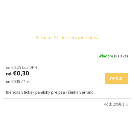
Ibéricas Sticks serrano šunka
Skladom
(>10 ks)
Priemerné
hodnotenie
od €0,24 bez DPH
produktu
€0,30
od
je
DETAIL
5,0
Jednotková
od €0,15 / 1 ks
z
cena:
5
Ibéricas Sticks - pamlsky pre psa - šunka Serrano
hviezdičiek.
Kód:
2058/1 K