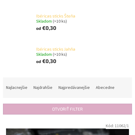
Ibéricas sticks Šteňa
Skladom
(>10 ks)
€0,30
od
Ibéricas sticks Jahňa
Skladom
(>10 ks)
€0,30
od
R
a
Najlacnejšie
Najdrahšie
Najpredávanejšie
Abecedne
d
e
n
OTVORIŤ FILTER
i
e
V
Kód:
11062/1
p
ý
r