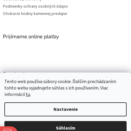
Podmienky ochrany osobných údajov
Otváracie hodiny kamennej predajne
Prijímame online platby
Facebook
Tento web používa súbory cookie. Ďalším prechádzaním
tohto webu vyjadrujete súhlas s ich používaním. Viac
informácií
tu
.
Vytvoril Shoptet
Nastavenie
Copyright 2026
Mlsné labky
. Všetky práva vyhradené.
Upraviť
nastavenie cookies
Súhlasím