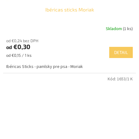
Ibéricas sticks Moriak
Skladom
(1 ks)
od €0,24 bez DPH
€0,30
od
DETAIL
Jednotková
od €0,15 / 1 ks
cena:
Ibéricas Sticks - pamlsky pre psa - Moriak
Kód:
1653/1 K