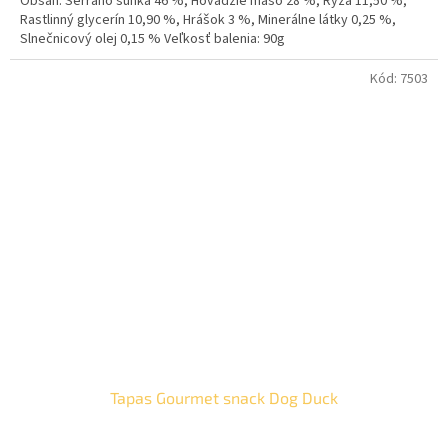
Obsah: Serrano šunka 46 %, Hovädzie mäso 28 %, Ryža 11,50 %,
Rastlinný glycerín 10,90 %, Hrášok 3 %, Minerálne látky 0,25 %,
Slnečnicový olej 0,15 % Veľkosť balenia: 90g
Kód:
7503
Tapas Gourmet snack Dog Duck