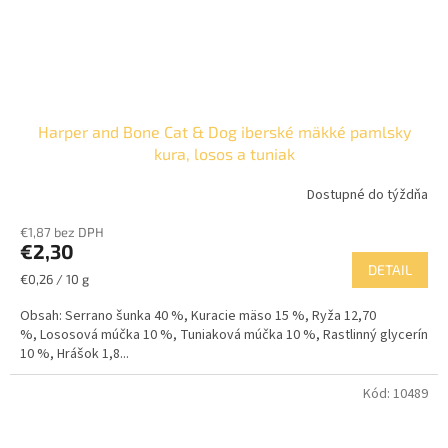
Harper and Bone Cat & Dog iberské mäkké pamlsky
kura, losos a tuniak
Dostupné do týždňa
€1,87 bez DPH
€2,30
DETAIL
Jednotková
€0,26 / 10 g
cena:
Obsah: Serrano šunka 40 %, Kuracie mäso 15 %, Ryža 12,70
%, Lososová múčka 10 %, Tuniaková múčka 10 %, Rastlinný glycerín
10 %, Hrášok 1,8...
Kód:
10489