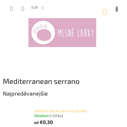
Prejsť
na
EUR
NÁKUP
obsah
KOŠÍK
Mediterranean serrano
Najpredávanejšie
Ibéricas Sticks serrano šunka
Skladom
(>10 ks)
€0,30
od