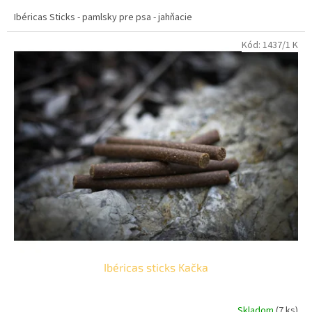
cena:
Ibéricas Sticks - pamlsky pre psa - jahňacie
Kód:
1437/1 K
Ibéricas sticks Kačka
Skladom
(7 ks)