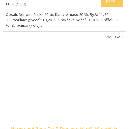
DETAIL
Jednotková
€0,26 / 10 g
cena:
Obsah: Serrano šunka 46 %, Kuracie mäso 20 %, Ryža 11,70
%, Rastlinný glycerín 10,20 %, Bravčové pečeň 9,80 %, Hrášok 1,8
%, Slnečnicový olej...
Kód:
10492
Harper and Bone Cat & Dog iberské mäkké pamlsky