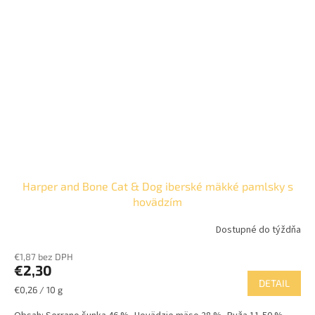
Harper and Bone Cat & Dog iberské mäkké pamlsky s
hovädzím
Dostupné do týždňa
€1,87 bez DPH
€2,30
DETAIL
Jednotková
€0,26 / 10 g
cena: