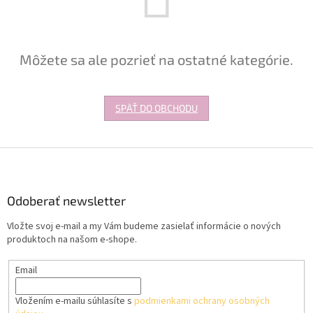
Môžete sa ale pozrieť na ostatné kategórie.
SPÄŤ DO OBCHODU
Z
á
p
ä
Odoberať newsletter
t
Vložte svoj e-mail a my Vám budeme zasielať informácie o nových
i
produktoch na našom e-shope.
e
Email
Vložením e-mailu súhlasíte s
podmienkami ochrany osobných