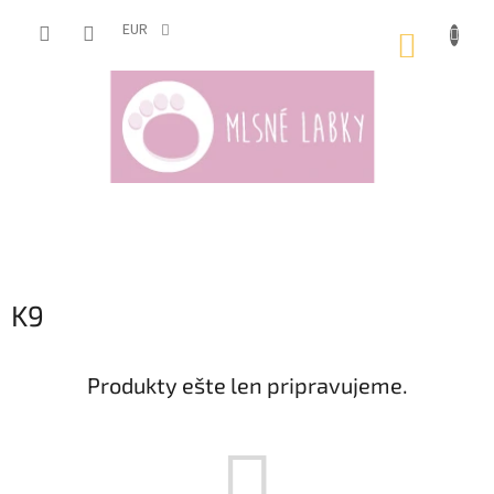
Prejsť
na
EUR
NÁKUP
obsah
KOŠÍK
K9
Produkty ešte len pripravujeme.