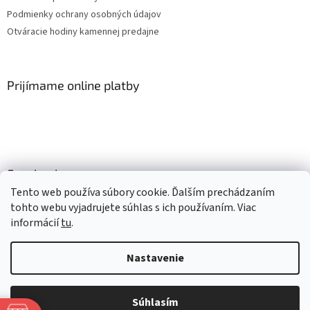
Podmienky ochrany osobných údajov
Otváracie hodiny kamennej predajne
Prijímame online platby
Facebook
Tento web používa súbory cookie. Ďalším prechádzaním
tohto webu vyjadrujete súhlas s ich používaním. Viac
informácií
tu
.
Vytvoril Shoptet
Nastavenie
Copyright 2026
Mlsné labky
. Všetky práva vyhradené.
Upraviť
nastavenie cookies
Súhlasím