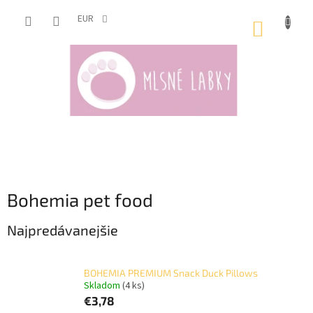
Prejsť
na
EUR
NÁKUP
obsah
KOŠÍK
Bohemia pet food
Najpredávanejšie
BOHEMIA PREMIUM Snack Duck Pillows
Skladom
(4 ks)
€3,78