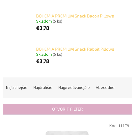
BOHEMIA PREMIUM Snack Bacon Pillows
Skladom
(5 ks)
€3,78
BOHEMIA PREMIUM Snack Rabbit Pillows
Skladom
(5 ks)
€3,78
R
a
Najlacnejšie
Najdrahšie
Najpredávanejšie
Abecedne
d
e
n
OTVORIŤ FILTER
i
e
V
Kód:
11179
p
ý
r