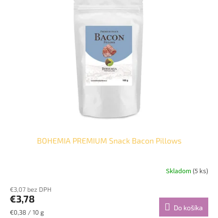
p
o
i
d
s
u
p
k
r
t
o
o
d
v
u
k
t
o
v
BOHEMIA PREMIUM Snack Bacon Pillows
Skladom
(5 ks)
€3,07 bez DPH
€3,78
Do košíka
Jednotková
€0,38 / 10 g