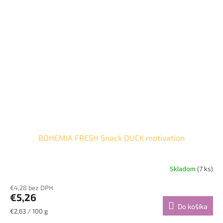
BOHEMIA FRESH Snack DUCK motivation
Skladom
(7 ks)
€4,28 bez DPH
€5,26
Do košíka
Jednotková
€2,63 / 100 g
cena: