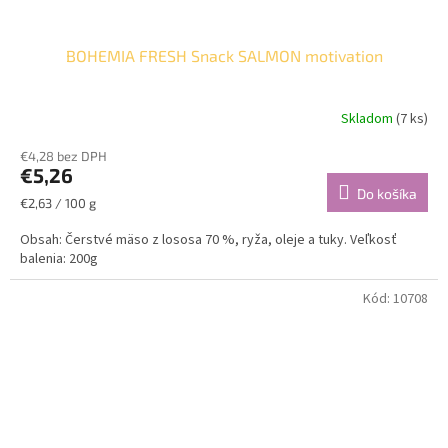
BOHEMIA FRESH Snack SALMON motivation
Skladom
(7 ks)
€4,28 bez DPH
€5,26
Do košíka
Jednotková
€2,63 / 100 g
cena:
Obsah: Čerstvé mäso z lososa 70 %, ryža, oleje a tuky. Veľkosť
balenia: 200g
Kód:
10708