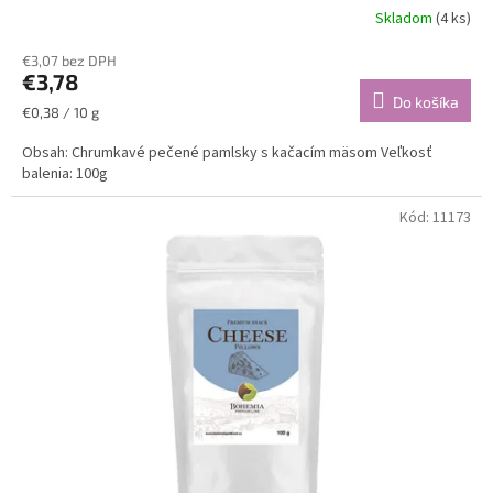
Skladom
(4 ks)
€3,07 bez DPH
€3,78
Do košíka
Jednotková
€0,38 / 10 g
cena:
Obsah: Chrumkavé pečené pamlsky s kačacím mäsom Veľkosť
balenia: 100g
Kód:
11173