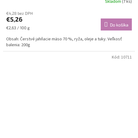
Skladom
(7 ks)
€4,28 bez DPH
€5,26
Do košíka
Jednotková
€2,63 / 100 g
cena:
Obsah: Čerstvé jahňacie mäso 70 %, ryža, oleje a tuky. Veľkosť
balenia: 200g
Kód:
10711