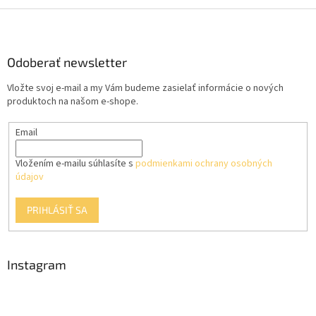
v
l
Z
á
á
d
p
a
ä
Odoberať newsletter
c
t
i
Vložte svoj e-mail a my Vám budeme zasielať informácie o nových
i
e
produktoch na našom e-shope.
p
e
r
Email
v
k
y
Vložením e-mailu súhlasíte s
podmienkami ochrany osobných
v
údajov
ý
p
PRIHLÁSIŤ SA
i
s
u
Instagram