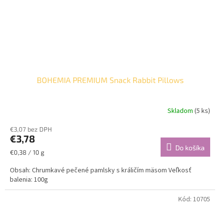
BOHEMIA PREMIUM Snack Rabbit Pillows
Skladom
(5 ks)
€3,07 bez DPH
€3,78
Do košíka
Jednotková
€0,38 / 10 g
cena:
Obsah: Chrumkavé pečené pamlsky s králičím mäsom Veľkosť
balenia: 100g
Kód:
10705