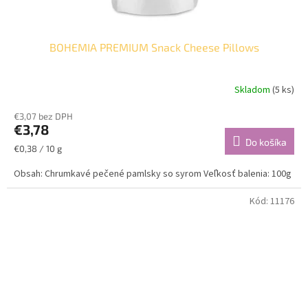
BOHEMIA PREMIUM Snack Cheese Pillows
Skladom
(5 ks)
€3,07 bez DPH
€3,78
Do košíka
Jednotková
€0,38 / 10 g
cena:
Obsah: Chrumkavé pečené pamlsky so syrom Veľkosť balenia: 100g
Kód:
11176