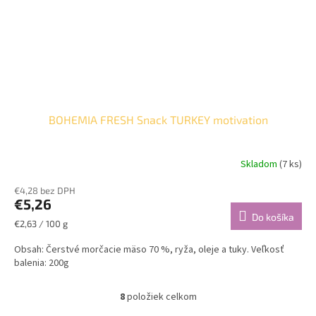
BOHEMIA FRESH Snack TURKEY motivation
Skladom
(7 ks)
€4,28 bez DPH
€5,26
Do košíka
Jednotková
€2,63 / 100 g
cena:
Obsah: Čerstvé morčacie mäso 70 %, ryža, oleje a tuky. Veľkosť
balenia: 200g
8
položiek celkom
O