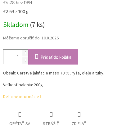
€4,28 bez DPH
Jednotková
€2,63 / 100 g
cena:
Skladom
(7 ks)
Môžeme doručiť do:
10.8.2026
Pridať do košíka
Obsah: Čerstvé jahňacie mäso 70 %, ryža, oleje a tuky.
Veľkosť balenia: 200g
Detailné informácie
OPÝTAŤ SA
STRÁŽIŤ
ZDIEĽAŤ