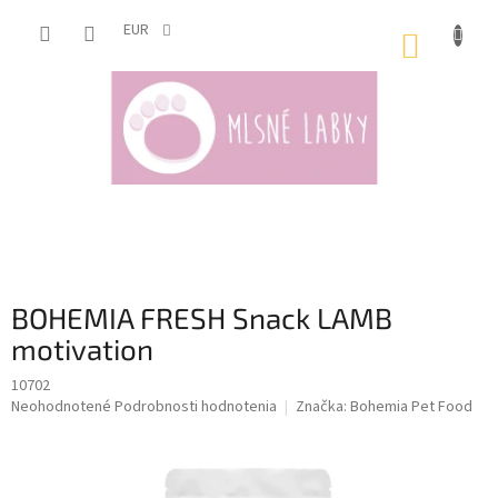
Prejsť
na
EUR
NÁKUP
obsah
KOŠÍK
BOHEMIA FRESH Snack LAMB
motivation
10702
Priemerné
Neohodnotené
Podrobnosti hodnotenia
Značka:
Bohemia Pet Food
hodnotenie
produktu
je
0,0