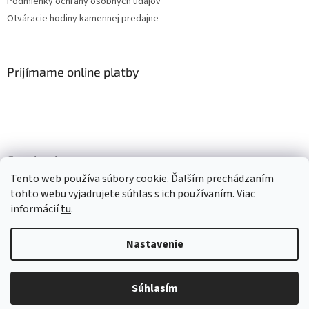
Podmienky ochrany osobných údajov
Otváracie hodiny kamennej predajne
Prijímame online platby
Facebook
Tento web používa súbory cookie. Ďalším prechádzaním
tohto webu vyjadrujete súhlas s ich používaním. Viac
informácií
tu
.
Vytvoril Shoptet
Nastavenie
Copyright 2026
Mlsné labky
. Všetky práva vyhradené.
Upraviť
nastavenie cookies
Súhlasím
Získaj 4% zľavu