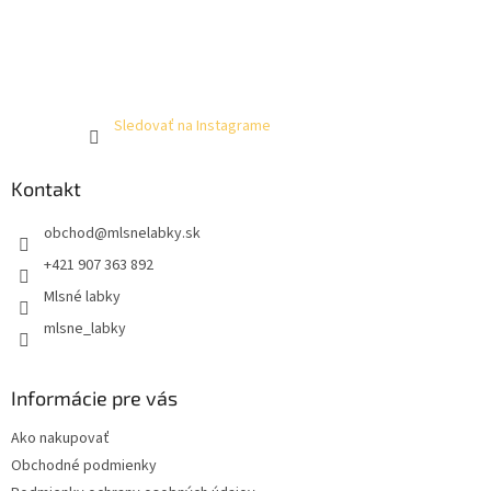
Sledovať na Instagrame
Kontakt
obchod
@
mlsnelabky.sk
+421 907 363 892
Mlsné labky
mlsne_labky
Informácie pre vás
Ako nakupovať
Obchodné podmienky