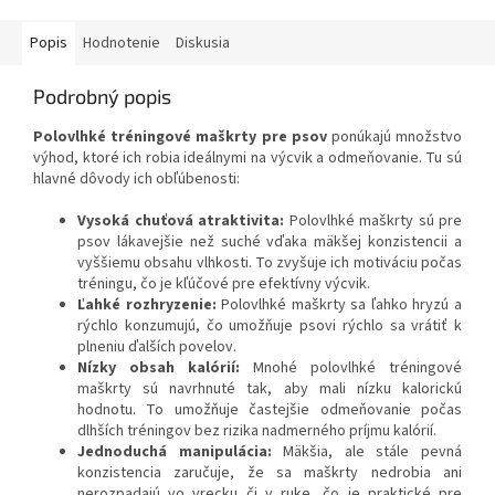
Popis
Hodnotenie
Diskusia
Podrobný popis
Polovlhké tréningové maškrty pre psov
ponúkajú množstvo
výhod, ktoré ich robia ideálnymi na výcvik a odmeňovanie. Tu sú
hlavné dôvody ich obľúbenosti:
Vysoká chuťová atraktivita:
Polovlhké maškrty sú pre
psov lákavejšie než suché vďaka mäkšej konzistencii a
vyššiemu obsahu vlhkosti. To zvyšuje ich motiváciu počas
tréningu, čo je kľúčové pre efektívny výcvik.
Ľahké rozhryzenie:
Polovlhké maškrty sa ľahko hryzú a
rýchlo konzumujú, čo umožňuje psovi rýchlo sa vrátiť k
plneniu ďalších povelov.
Nízky obsah kalórií:
Mnohé polovlhké tréningové
maškrty sú navrhnuté tak, aby mali nízku kalorickú
hodnotu. To umožňuje častejšie odmeňovanie počas
dlhších tréningov bez rizika nadmerného príjmu kalórií.
Jednoduchá manipulácia:
Mäkšia, ale stále pevná
konzistencia zaručuje, že sa maškrty nedrobia ani
nerozpadajú vo vrecku či v ruke, čo je praktické pre