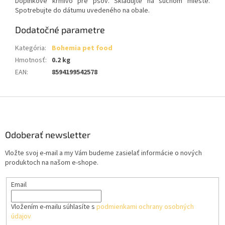
Doplnkové krmivo pre psov. Skladujte na suchom mieste.
Spotrebujte do dátumu uvedeného na obale.
Dodatočné parametre
Kategória
:
Bohemia pet food
Hmotnosť
:
0.2 kg
EAN
:
8594199542578
Z
á
p
ä
Odoberať newsletter
t
Vložte svoj e-mail a my Vám budeme zasielať informácie o nových
i
produktoch na našom e-shope.
e
Email
Vložením e-mailu súhlasíte s
podmienkami ochrany osobných
údajov