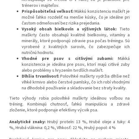
trénerov i majiteľov.
Prispôsobiteľná veľkosť:
Mäkkú konzistenciu maškŕt je
možné ľahko rozdeliť na menšie kúsky, čo je ideálne pri
častom odmeňovaní bez rizika prejedania.
Vysoký obsah bielkovín a výživných látok:
Tieto
maškrty často obsahujú kvalitné bielkoviny, vitamíny a
minerály, ktoré podporujú zdravie psa počas tréningu. Sú
vyrobené z kvalitných surovín, čo zabezpečuje ich
nutričnú hodnotu.
Vhodné pre psov s citlivými zubami:
Mäkká
konzistencia je ideálna pre psov, ktorí majú citlivé zuby
alebo problémy s hryzením tvrdších maškŕt.
Dlhšia trvanlivosť:
Polovlhké maškrty vydržia dlhšie než
vlhké krmivo alebo čerstvé pamlsky, čo ich robí vhodnými
na dlhodobé používanie a skladovanie bez straty kvality.
Tieto výhody robia polovlhké maškrty ideálnou voľbou na
tréning. Kombinujú chutnosť, ľahkú manipuláciu a zdravé
zloženie, ktoré podporuje efektívny výcvik psa.
Analytické znaky:
Hrubý proteín: 13 %, Hrubé oleje a tuky: 4
%, Hrubá vláknina: 0,2 %, Vlhkosť: 22 %, Hrubý popol: 4 %