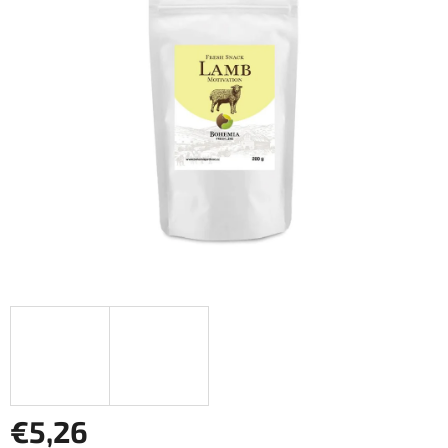
z
5
hviezdičiek.
€5,26