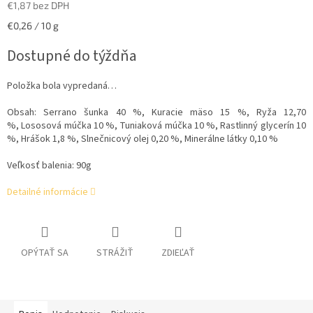
€1,87 bez DPH
Jednotková
€0,26 / 10 g
cena:
Dostupné do týždňa
Položka bola vypredaná…
Obsah:
Serrano šunka 40 %,
Kuracie mäso 15 %,
Ryža 12,70
%,
Lososová múčka 10 %,
Tuniaková múčka 10 %,
Rastlinný glycerín 10
%,
Hrášok 1,8 %,
Slnečnicový olej 0,20 %,
Minerálne látky 0,10 %
Veľkosť balenia: 90g
Detailné informácie
OPÝTAŤ SA
STRÁŽIŤ
ZDIEĽAŤ