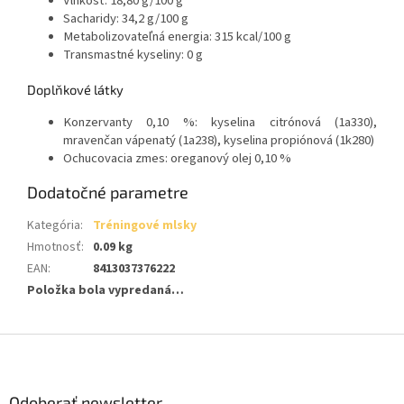
Vlhkosť: 18,80 g/100 g
Sacharidy: 34,2 g/100 g
Metabolizovateľná energia: 315 kcal/100 g
Transmastné kyseliny: 0 g
Doplňkové látky
Konzervanty 0,10 %: kyselina citrónová (1a330),
mravenčan vápenatý (1a238), kyselina propiónová (1k280)
Ochucovacia zmes: oreganový olej 0,10 %
Dodatočné parametre
Kategória
:
Tréningové mlsky
Hmotnosť
:
0.09 kg
EAN
:
8413037376222
Položka bola vypredaná…
Z
á
p
ä
Odoberať newsletter