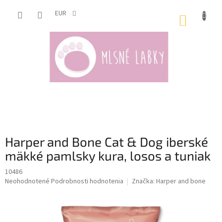
Prejsť
na
EUR
NÁKUP
obsah
KOŠÍK
Harper and Bone Cat & Dog iberské
mäkké pamlsky kura, losos a tuniak
10486
Priemerné
Neohodnotené
Podrobnosti hodnotenia
Značka:
Harper and bone
hodnotenie
produktu
je
0,0