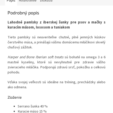
Popis
Hodnotenie
Diskusia
Podrobný popis
Lahodné pamlsky z iberskej šunky pre psov a mačky s
kuracím mäsom, lososom a tuniakom
Tieto pamlsky sú neuveriteľne chutné, plné jemných kúskov
čerstvého mäsa, a prinášajú vášmu domácemu miláčikovi skvelý
chuťový zážitok.
Harper and Bone Iberian soft treats
sú bohaté na omega 3 a 6
mastné kyseliny, ktoré sú nevyhnutné pre zdravie vášho
zvieracieho miláčika. Podporujú zdravú srsť, pokožku a celkovú
pohodu.
Vďaka svojej veľkosti sú ideálne na tréning, prechádzky alebo
ako odmena.
Zloženie
Serrano šunka 40 %
Kuracie mäso 15 %