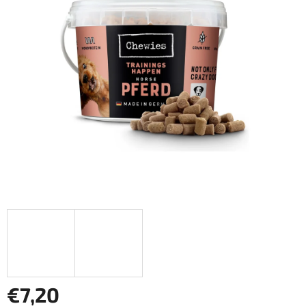
z
5
hviezdičiek.
€7,20