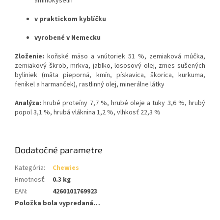
aminokyselín
v praktickom kyblíčku
vyrobené v Nemecku
Zloženie:
koňské mäso a vnútoriek 51 %, zemiaková múčka,
zemiakový škrob, mrkva, jablko, lososový olej, zmes sušených
byliniek (mäta pieporná, kmín, pískavica, škorica, kurkuma,
fenikel a harmanček), rastlinný olej, minerálne látky
Analýza:
hrubé proteíny 7,7 %, hrubé oleje a tuky 3,6 %, hrubý
popol 3,1 %, hrubá vláknina 1,2 %, vlhkosť 22,3 %
Dodatočné parametre
Kategória
:
Chewies
Hmotnosť
:
0.3 kg
EAN
:
4260101769923
Položka bola vypredaná…