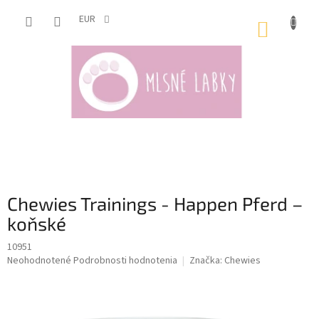
Prejsť
na
EUR
NÁKUP
obsah
KOŠÍK
Chewies Trainings - Happen Pferd –
koňské
10951
Priemerné
Neohodnotené
Podrobnosti hodnotenia
Značka:
Chewies
hodnotenie
produktu
je
0,0