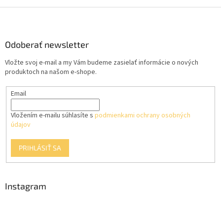
Z
á
p
ä
Odoberať newsletter
t
Vložte svoj e-mail a my Vám budeme zasielať informácie o nových
i
produktoch na našom e-shope.
e
Email
Vložením e-mailu súhlasíte s
podmienkami ochrany osobných
údajov
PRIHLÁSIŤ SA
Instagram