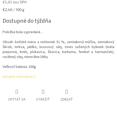
€5,85 bez DPH
Jednotková
€2,40 / 100 g
cena:
Dostupné do týždňa
Položka bola vypredaná…
Obsah: koňské mäso a vnútoriek 51 %, zemiaková múčka, zemiakový
škrob, mrkva, jablko, lososový olej, zmes sušených byliniek (mäta
pieporná, kmín, pískavica, škorica, kurkuma, fenikel a harmanček),
rastlinný olej, minerálne látky
Veľkosť balenia: 300g
Detailné informácie
OPÝTAŤ SA
STRÁŽIŤ
ZDIEĽAŤ