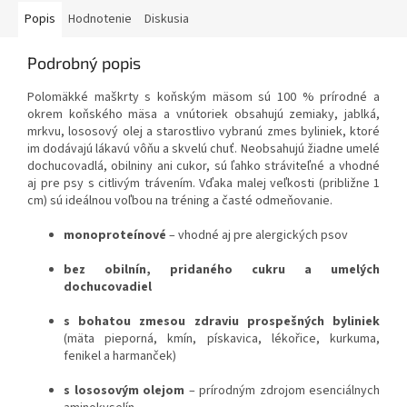
Popis
Hodnotenie
Diskusia
Podrobný popis
Polomäkké maškrty s koňským mäsom sú 100 % prírodné a
okrem koňského mäsa a vnútoriek obsahujú zemiaky, jablká,
mrkvu, lososový olej a starostlivo vybranú zmes byliniek, ktoré
im dodávajú lákavú vôňu a skvelú chuť. Neobsahujú žiadne umelé
dochucovadlá, obilniny ani cukor, sú ľahko stráviteľné a vhodné
aj pre psy s citlivým trávením. Vďaka malej veľkosti (približne 1
cm) sú ideálnou voľbou na tréning a časté odmeňovanie.
monoproteínové
– vhodné aj pre alergických psov
bez obilnín, pridaného cukru a umelých
dochucovadiel
s bohatou zmesou zdraviu prospešných byliniek
(mäta pieporná, kmín, pískavica, lékořice, kurkuma,
fenikel a harmanček)
s lososovým olejom
– prírodným zdrojom esenciálnych