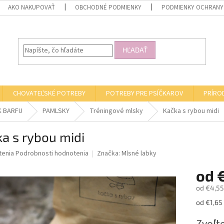
AKO NAKUPOVAŤ
OBCHODNÉ PODMIENKY
PODMIENKY OCHRANY
HĽADAŤ
CHOVATEĽSKÉ POTREBY
POTREBY PRE PSÍČKAROV
PRÍRO
K BARFU
PAMLSKY
Tréningové mlsky
Kačka s rybou midi
a s rybou midi
né
tenia
Podrobnosti hodnotenia
Značka:
Mlsné labky
nie
od
u
od
€4,55
Jednotk
od €1,65 
cena:
iek.