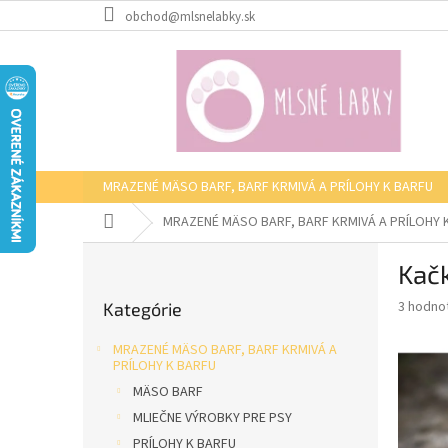
Prejsť
obchod@mlsnelabky.sk
na
obsah
MRAZENÉ MÄSO BARF, BARF KRMIVÁ A PRÍLOHY K BARFU
Domov
MRAZENÉ MÄSO BARF, BARF KRMIVÁ A PRÍLOHY 
B
Kačk
o
Preskočiť
č
Priemer
3 hodno
Kategórie
kategórie
n
hodnote
ý
produkt
MRAZENÉ MÄSO BARF, BARF KRMIVÁ A
p
je
PRÍLOHY K BARFU
5,0
a
MÄSO BARF
z
n
MLIEČNE VÝROBKY PRE PSY
5
e
hviezdič
PRÍLOHY K BARFU