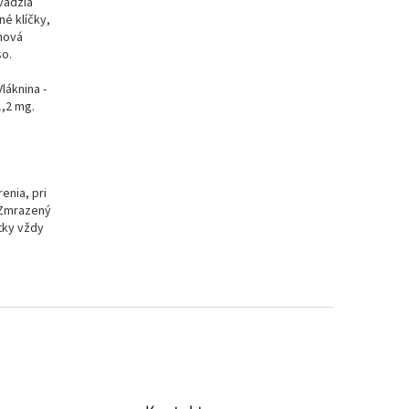
vädzia
né klíčky,
inová
so.
láknina -
1,2 mg.
enia, pri
. Zmrazený
tky vždy