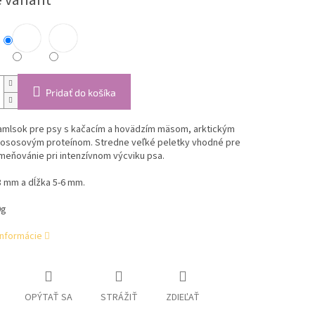
 variant
Pridať do košíka
amlsok pre psy s kačacím a hovädzím mäsom, arktickým
a lososovým proteínom. Stredne veľké peletky vhodné pre
meňovánie pri intenzívnom výcviku psa.
8 mm a dĺžka 5-6 mm.
0g
informácie
OPÝTAŤ SA
STRÁŽIŤ
ZDIEĽAŤ