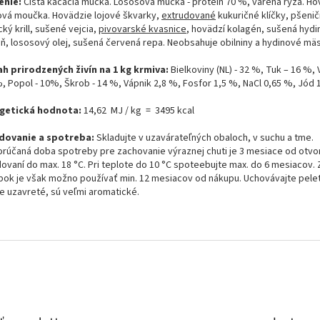
enie:
Čistá kačacia múčka. Lososová múčka - protein 70 %, varená ryža. Ho
vá moučka. Hovädzie lojové škvarky,
extrudované
kukuričné klíčky, pšenič
cký krill, sušené vejcia,
pivovarské kvasnice
, hovädzí kolagén, sušená hyd
ň, lososový olej, sušená červená repa. Neobsahuje obilniny a hydinové mä
h prirodzených živín na 1 kg krmiva:
Bielkoviny (NL) - 32 %, Tuk – 16 %, V
, Popol - 10%, Škrob - 14 %, Vápnik 2,8 %, Fosfor 1,5 %, NaCl 0,65 %, Jód 
getická hodnota:
14,62 MJ / kg = 3495 kcal
dovanie a spotreba:
Skladujte v uzavárateľných obaloch, v suchu a tme.
rúčaná doba spotreby pre zachovanie výraznej chuti je 3 mesiace od otvor
dovaní do max. 18 °C. Pri teplote do 10 °C spoteebujte max. do 6 mesiacov
bok je však možno používať min. 12 mesiacov od nákupu. Uchovávajte pele
e uzavreté, sú veľmi aromatické.