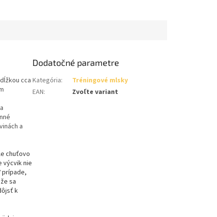
Dodatočné parametre
 dĺžkou cca
Kategória
:
Tréningové mlsky
ím
EAN
:
Zvoľte variant
 a
inné
vinách a
ale chuťovo
 výcvik nie
 prípade,
ože sa
dôjsť k