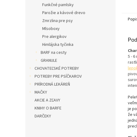
Funkčné pamlsky
Parožie a kávové drevo
Popi
Zmrzlina pre psy
Mlsoboxy
Pre alergikov
Pod
Himlájska tyčinka
Char
BARF na cesty
5 - 
GRANULE
rast
lepo
CHOVATEĽSKÉ POTREBY
pivo
POTREBY PRE PSÍČKAROV
suro
PRÍRODNÁ LEKÁREŇ
inte
MAČKY
Pele
AKCIE A ZĽAVY
veľm
KNIHY O BARFE
je p
že v
DARČEKY
jedn
prec