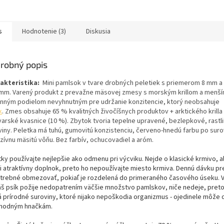
s
Hodnotenie (3)
Diskusia
robný popis
akteristika:
Mini pamlsok v tvare drobných peletiek s priemerom 8 mm a
6 mm. Varený produkt z prevažne mäsovej zmesy s morským krillom a menš
linným podielom nevyhnutným pre udržanie konzitencie, ktorý neobsahuje
k
. Zmes obsahuje 65 % kvalitných živočíšnych produktov + arktického krilla
varské kvasnice (10 %). Zbytok tvoria tepelne upravené, bezlepkové, rastl
viny. Peletka má tuhú, gumovitú konzistenciu, červeno-hnedú farbu po suro
nzívnu mäsitú vôňu. Bez farbív, ochucovadiel a aróm.
tky používajte nejlepšie ako odmenu pri výcviku. Nejde o klasické krmivo, 
i atraktívny doplnok, preto ho nepoužívajte miesto krmiva. Dennú dávku pre
otrebné obmezovať, pokiaľ je rozdelená do primeraného časového úseku. V
áš psík požije nedopatrením väčšie množstvo pamlskov, niče nedeje, pret
á prírodné suroviny, ktoré nijako nepoškodia organizmus - ojedinele môže 
hodným hnačkám.