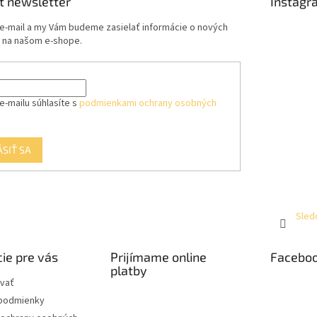
ť newsletter
Instagr
 e-mail a my Vám budeme zasielať informácie o nových
 na našom e-shope.
e-mailu súhlasíte s
podmienkami ochrany osobných
ÁSIŤ SA
Sled
ie pre vás
Prijímame online
Facebo
platby
vať
podmienky