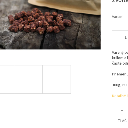
Zvoľte
Variant
Varený p
krillom 
časté od
Priemer 
300g, 60
Detailné 
TLAČ