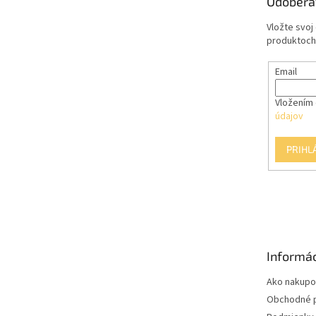
Odobera
i
e
Vložte svoj
produktoch
Email
Vložením 
údajov
PRIHL
Informác
Ako nakupo
Obchodné 