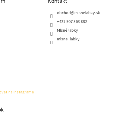
am
Kontakt
obchod
@
mlsnelabky.sk
+421 907 363 892
Mlsné labky
mlsne_labky
ovať na Instagrame
ok