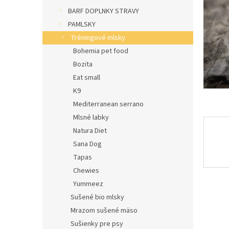
l
BARF DOPLNKY STRAVY
PAMLSKY
Tréningové mlsky
Bohemia pet food
Bozita
Eat small
K9
Mediterranean serrano
Mlsné labky
Natura Diet
Sana Dog
Tapas
Chewies
Yummeez
Sušené bio mlsky
Mrazom sušené mäso
Sušienky pre psy