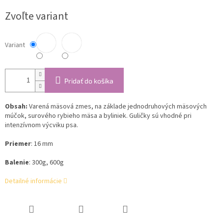
cena:
Zvoľte variant
Variant
Pridať do košíka
Obsah:
Varená mäsová zmes, na základe jednodruhových mäsových
múčok, surového rybieho mäsa a byliniek.
Guličky sú vhodné pri
intenzívnom výcviku psa.
Priemer
: 16 mm
Balenie
: 300g, 600g
Detailné informácie