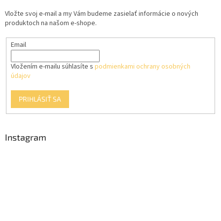
t
Vložte svoj e-mail a my Vám budeme zasielať informácie o nových
i
produktoch na našom e-shope.
e
Email
Vložením e-mailu súhlasíte s
podmienkami ochrany osobných
údajov
PRIHLÁSIŤ SA
Instagram