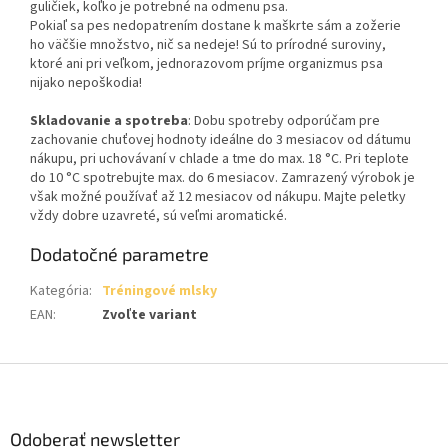
guličiek, koľko je potrebné na odmenu psa.
Pokiaľ sa pes nedopatrením dostane k maškrte sám a zožerie
ho väčšie množstvo, nič sa nedeje! Sú to prírodné suroviny,
ktoré ani pri veľkom, jednorazovom príjme organizmus psa
nijako nepoškodia!
Skladovanie a spotreba
: Dobu spotreby odporúčam pre
zachovanie chuťovej hodnoty ideálne do 3 mesiacov od dátumu
nákupu, pri uchovávaní v chlade a tme do max. 18 °C. Pri teplote
do 10 °C spotrebujte max. do 6 mesiacov. Zamrazený výrobok je
však možné používať až 12 mesiacov od nákupu. Majte peletky
vždy dobre uzavreté, sú veľmi aromatické.
Dodatočné parametre
Kategória
:
Tréningové mlsky
EAN
:
Zvoľte variant
Z
á
p
ä
Odoberať newsletter