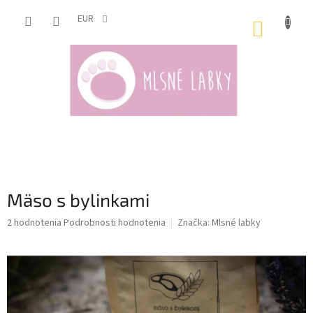
Prejsť
na
EUR
NÁKUP
obsah
KOŠÍK
Mäso s bylinkami
Priemerné
2 hodnotenia
Podrobnosti hodnotenia
Značka:
Mlsné labky
hodnotenie
produktu
je
5,0
z
5