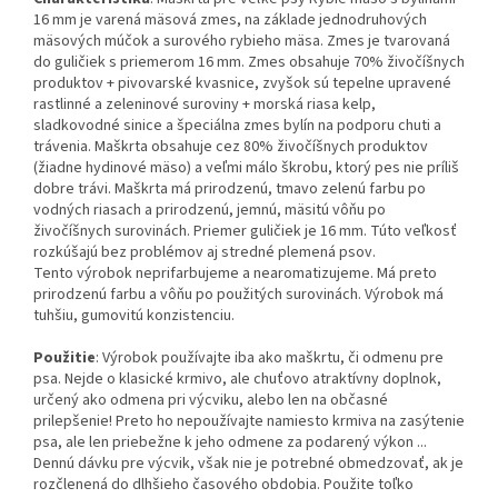
16 mm je varená mäsová zmes, na základe jednodruhových
mäsových múčok a surového rybieho mäsa. Zmes je tvarovaná
do guličiek s priemerom 16 mm. Zmes obsahuje 70% živočíšnych
produktov + pivovarské kvasnice, zvyšok sú tepelne upravené
rastlinné a zeleninové suroviny + morská riasa kelp,
sladkovodné sinice a špeciálna zmes bylín na podporu chuti a
trávenia. Maškrta obsahuje cez 80% živočíšnych produktov
(žiadne hydinové mäso) a veľmi málo škrobu, ktorý pes nie príliš
dobre trávi. Maškrta má prirodzenú, tmavo zelenú farbu po
vodných riasach a prirodzenú, jemnú, mäsitú vôňu po
živočíšnych surovinách. Priemer guličiek je 16 mm. Túto veľkosť
rozkúšajú bez problémov aj stredné plemená psov.
Tento výrobok neprifarbujeme a nearomatizujeme. Má preto
prirodzenú farbu a vôňu po použitých surovinách. Výrobok má
tuhšiu, gumovitú konzistenciu.
Použitie
: Výrobok používajte iba ako maškrtu, či odmenu pre
psa. Nejde o klasické krmivo, ale chuťovo atraktívny doplnok,
určený ako odmena pri výcviku, alebo len na občasné
prilepšenie! Preto ho nepoužívajte namiesto krmiva na zasýtenie
psa, ale len priebežne k jeho odmene za podarený výkon ...
Dennú dávku pre výcvik, však nie je potrebné obmedzovať, ak je
rozčlenená do dlhšieho časového obdobia. Použite toľko