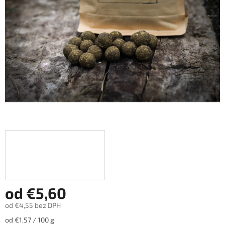
hviezdičiek.
od
€5,60
od
€4,55
bez DPH
Jednotková
od €1,57 / 100 g