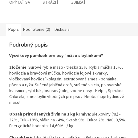
OPÝTAŤ SA
STRÁŽIŤ
ZDIEĽAŤ
Popis
Hodnotenie (2)
Diskusia
Podrobný popis
Výcvikový pamlsok pre psy "mäso s bylinkami"
Zloženie
: Surové rybie mäso - treska 25%. Rybia múčka 15%,
hovädzia a bravčová múčka, hovädzie lojové škvarky,
vločkovaný hovädzí kolagén, extrudovaná zmes - pohánka,
pšeno a ryža. Sušená jablčná dreň, sušené vajcia, pivovarské
kvasnice, rybí tuk, lososový olej, vodné riasy - Kelpa, Spirulina a
Chlorela, zmes bylín vhodných pre psov. Neobsahuje hydinové
mäso!
Obsah prirodzených živín na 1 kg krmiva
: Bielkoviny (NL) -
32%, Tuk - 19%, Vláknina - 4%, Škrob 9%, Cukor 2%, NaCl 0,5%.
Energetická hodnota: 14,60 MJ / kg
Charakteristika
: Maškrta pre veľké psy Rybie mäso s bylinami