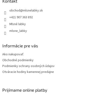
Kontakt
obchod
@
mlsnelabky.sk
+421 907 363 892
Mlsné labky
mlsne_labky
Informácie pre vás
Ako nakupovať
Obchodné podmienky
Podmienky ochrany osobných údajov
Otváracie hodiny kamennej predajne
Prijímame online platby