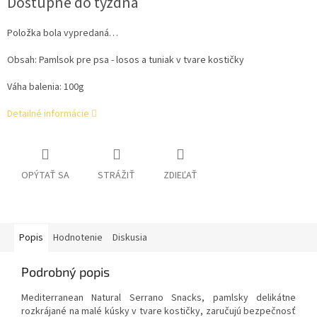
Dostupné do týždňa
cena:
Položka bola vypredaná…
Obsah:
Pamlsok pre psa - losos a tuniak v tvare kostičky
Váha balenia: 100g
Detailné informácie
OPÝTAŤ SA
STRÁŽIŤ
ZDIEĽAŤ
Popis
Hodnotenie
Diskusia
Podrobný popis
Mediterranean Natural Serrano Snacks, pamlsky delikátne
rozkrájané na malé kúsky v tvare kostičky, zaručujú bezpečnosť