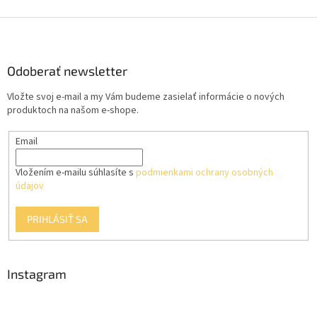
Z
á
p
ä
Odoberať newsletter
t
Vložte svoj e-mail a my Vám budeme zasielať informácie o nových
i
produktoch na našom e-shope.
e
Email
Vložením e-mailu súhlasíte s
podmienkami ochrany osobných
údajov
PRIHLÁSIŤ SA
Instagram