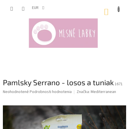
Prejsť
na
EUR
NÁKUP
obsah
KOŠÍK
Pamlsky Serrano - losos a tuniak
1671
Priemerné
Neohodnotené
Podrobnosti hodnotenia
Značka:
Mediterranean
hodnotenie
produktu
je
0,0
z
5