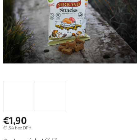
hviezdičiek.
€1,90
€1,54 bez DPH
Jednotková