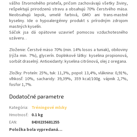
vášho štvornohého priateľa, pričom zachovávajú všetky živiny,
rešpektujú prirodzenú stravu a obsahujú 70% čerstvého mäsa.
Neobsahujú lepok, umelé farb
ivá, GMO ani trans-mastné
kyseliny. Ide o hypoalergénny produkt s prírodným zdrojom
mastných kyselín.
Sáčok jsa dá opätovne uzavrieť pomocou vzduchotesného
uzáveru. .
Zloženie: Čerstvé mäso 70% (min. 14% losos a tuniak), obiloviny
(rýža min. 7%), glycerín.
Doplnkové látky: kyselina propionová,
sorbát draselný. Antioxidanty: kyselina citrónová, olej z oregana.
Zložky: Proteín: 25%, tuk: 11,3%, popol: 13,4%, vláknina: 0,91%,
vlhkosľ: 10%, sacharidy: 39,39%, 359 kcal/100g. vápnik 2,7%,
fosfor 1,7%.
Dodatočné parametre
Kategória
:
Tréningové mlsky
Hmotnosť
:
0.1 kg
EAN
:
8430235681255
Položka bola vypredaná…