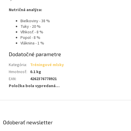
Nutričná analýza:
Bielkoviny - 38 %
Tuky - 20 %
Vlhkosť - 8 %
Popol - 8 %
Vláknina - 1 %
Dodatočné parametre
Kategória
:
Tréningové mlsky
Hmotnosť
:
0.1 kg
EAN
:
4262376778921
Položka bola vypredaná…
Z
á
p
ä
Odoberať newsletter
t