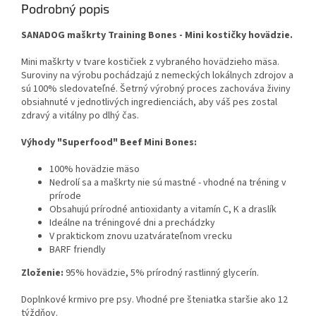
Podrobný popis
SANADOG maškrty Training Bones - Mini kostičky hovädzie.
Mini maškrty v tvare kostičiek z vybraného hovädzieho mäsa.
Suroviny na výrobu pochádzajú z nemeckých lokálnych zdrojov a
sú 100% sledovateľné. Šetrný výrobný proces zachováva živiny
obsiahnuté v jednotlivých ingredienciách, aby váš pes zostal
zdravý a vitálny po dlhý čas.
Výhody "Superfood" Beef Mini Bones:
100% hovädzie mäso
Nedrolí sa a maškrty nie sú mastné - vhodné na tréning v
prírode
Obsahujú prírodné antioxidanty a vitamín C, K a draslík
Ideálne na tréningové dni a prechádzky
V praktickom znovu uzatvárateľnom vrecku
BARF friendly
Zloženie:
95% hovädzie, 5% prírodný rastlinný glycerín.
Doplnkové krmivo pre psy. Vhodné pre šteniatka staršie ako 12
týždňov.