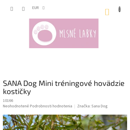
Prejsť
na
EUR
NÁKUP
obsah
KOŠÍK
SANA Dog Mini tréningové hovädzie
kostičky
10166
Priemerné
Neohodnotené
Podrobnosti hodnotenia
Značka:
Sana Dog
hodnotenie
produktu
je
0,0