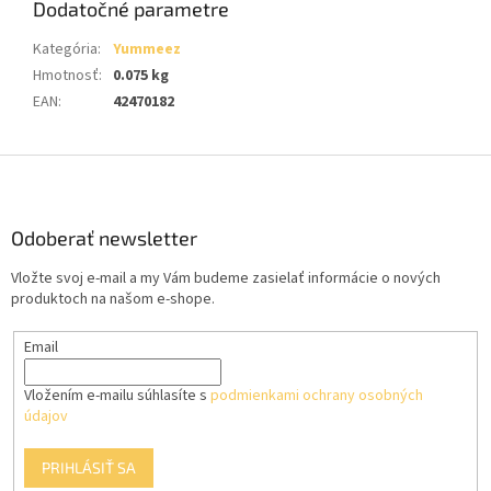
Dodatočné parametre
Kategória
:
Yummeez
Hmotnosť
:
0.075 kg
EAN
:
42470182
Z
á
p
ä
Odoberať newsletter
t
Vložte svoj e-mail a my Vám budeme zasielať informácie o nových
i
produktoch na našom e-shope.
e
Email
Vložením e-mailu súhlasíte s
podmienkami ochrany osobných
údajov
PRIHLÁSIŤ SA