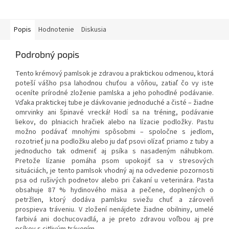
Popis
Hodnotenie
Diskusia
Podrobný popis
Tento krémový pamlsok je zdravou a praktickou odmenou, ktorá
poteší vášho psa lahodnou chuťou a vôňou, zatiaľ čo vy iste
oceníte prírodné zloženie pamlska a jeho pohodlné podávanie.
Vďaka praktickej tube je dávkovanie jednoduché a čisté – žiadne
omrvinky ani špinavé vrecká! Hodí sa na tréning, podávanie
liekov, do plniacich hračiek alebo na lízacie podložky. Pastu
možno podávať mnohými spôsobmi – spoločne s jedlom,
rozotrieť ju na podložku alebo ju dať psovi olízať priamo z tuby a
jednoducho tak odmeniť aj psíka s nasadeným náhubkom.
Pretože lízanie pomáha psom upokojiť sa v stresových
situáciách, je tento pamlsok vhodný aj na odvedenie pozornosti
psa od rušivých podnetov alebo pri čakaní u veterinára. Pasta
obsahuje 87 % hydinového mäsa a pečene, doplnených o
petržlen, ktorý dodáva pamlsku sviežu chuť a zároveň
prospieva tráveniu. V zložení nenájdete žiadne obilniny, umelé
farbivá ani dochucovadlá, a je preto zdravou voľbou aj pre