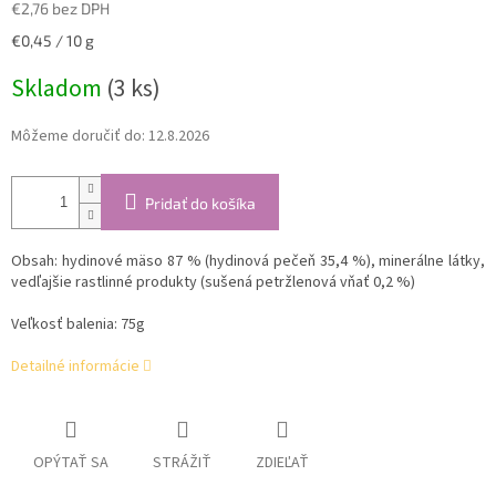
€2,76 bez DPH
Jednotková
€0,45 / 10 g
cena:
Skladom
(3 ks)
Môžeme doručiť do:
12.8.2026
Pridať do košíka
Obsah: hydinové mäso 87 % (hydinová pečeň 35,4 %), minerálne látky,
vedľajšie rastlinné produkty (sušená petržlenová vňať 0,2 %)
Veľkosť balenia: 75g
Detailné informácie
OPÝTAŤ SA
STRÁŽIŤ
ZDIEĽAŤ