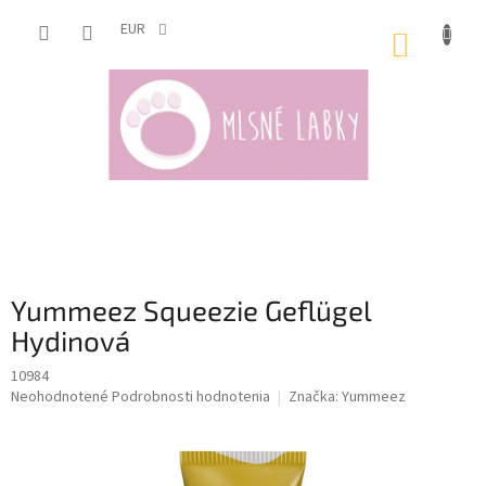
Prejsť
na
EUR
NÁKUP
obsah
KOŠÍK
Yummeez Squeezie Geflügel
Hydinová
10984
Priemerné
Neohodnotené
Podrobnosti hodnotenia
Značka:
Yummeez
hodnotenie
produktu
je
0,0