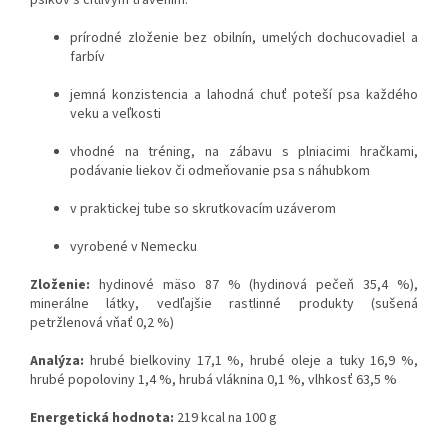
psíkov s citlivým trávením.
prírodné zloženie bez obilnín, umelých dochucovadiel a
farbív
jemná konzistencia a lahodná chuť poteší psa každého
veku a veľkosti
vhodné na tréning, na zábavu s plniacimi hračkami,
podávanie liekov či odmeňovanie psa s náhubkom
v praktickej tube so skrutkovacím uzáverom
vyrobené v Nemecku
Zloženie:
hydinové mäso 87 % (hydinová pečeň 35,4 %),
minerálne látky, vedľajšie rastlinné produkty (sušená
petržlenová vňať 0,2 %)
Analýza:
hrubé bielkoviny 17,1 %, hrubé oleje a tuky 16,9 %,
hrubé popoloviny 1,4 %, hrubá vláknina 0,1 %, vlhkosť 63,5 %
Energetická hodnota:
219 kcal na 100 g