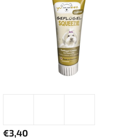
z
5
hviezdičiek.
€3,40