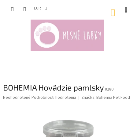
Prejsť
na
EUR
NÁKUP
obsah
KOŠÍK
BOHEMIA Hovädzie pamlsky
8280
Priemerné
Neohodnotené
Podrobnosti hodnotenia
Značka:
Bohemia Pet Food
hodnotenie
produktu
je
0,0
z
5