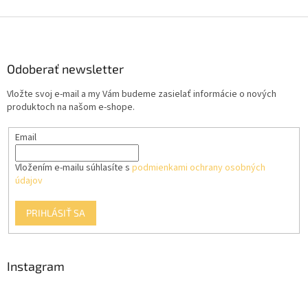
Z
á
p
ä
Odoberať newsletter
t
Vložte svoj e-mail a my Vám budeme zasielať informácie o nových
i
produktoch na našom e-shope.
e
Email
Vložením e-mailu súhlasíte s
podmienkami ochrany osobných
údajov
PRIHLÁSIŤ SA
Instagram