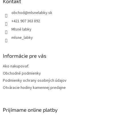
Kontakt
obchod
@
mlsnelabky.sk
+421 907 363 892
Mlsné labky
mlsne_labky
Informácie pre vás
Ako nakupovať
Obchodné podmienky
Podmienky ochrany osobných údajov
Otváracie hodiny kamennej predajne
Prijímame online platby