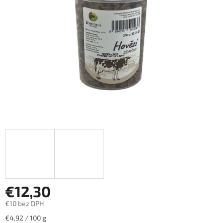
hviezdičiek.
€12,30
€10 bez DPH
Jednotková
€4,92 / 100 g