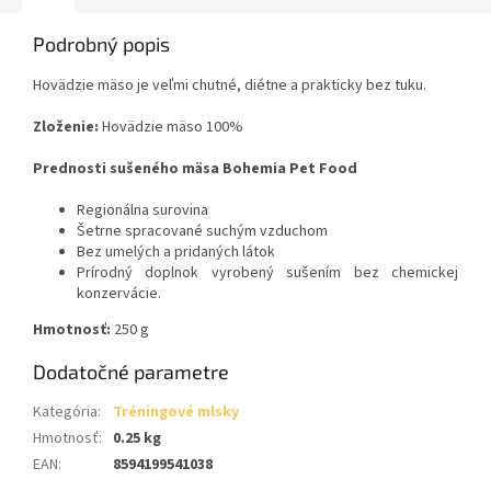
Podrobný popis
Hovädzie mäso je veľmi chutné, diétne a prakticky bez tuku.
Zloženie:
Hovädzie mäso 100%
Prednosti sušeného mäsa Bohemia Pet Food
Regionálna surovina
Šetrne spracované suchým vzduchom
Bez umelých a pridaných látok
Prírodný doplnok vyrobený sušením bez chemickej
konzervácie.
Hmotnosť:
250 g
Dodatočné parametre
Kategória
:
Tréningové mlsky
Hmotnosť
:
0.25 kg
EAN
:
8594199541038