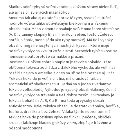
Sladkovodné ryby sú veľmi vhodnou zložkou stravy nielen ľudí,
ale aj našich zvieracích maznáčikov.
Amur má tak ako aj ostatné kaprovité ryby, vysokú nutričnú
hodnotu vďaka ľahko stráviteľným bielkovinám a nízkemu
obsahu tuku. Mäso z amura obsahuje veľké množstvo vitamínov
(A, D, vitamíny skupiny B) a minerálov (selien, fosfor, železo,
horčík, vápnik, menej jódu ako ryby morské). Má tiež vysoký
obsah omega nenasýtených mastných kyselín, ktoré majú
pozitívny vplyv na kvalitu kože a srsti. Surových rybích kostí sa
nemusíme báť, pretože sú mäkké a pružné.
Rastlinnou zložkou tohto kompletu je tekvica hokaido. Táto
obľúbená tekvica pochádza z ďalekého východu, ale veľmi sa
rozšírila najprv v Amerike a dnes sa už bežne pestuje aj u nás.
Tekvica hokaido je veľmi chutná, má oranžovú farbu a
aromatickú až sladkastú chuť. Jedná sa o jeden z variantov
tekvice veľkoplodej. Výhodou je vysoký obsah vlákniny, čo má
pozitívny vplyv na trávenie a tiež dobre zasýti. Z vitamínov je
tekvica bohatá na A, B, C a E – má teda aj vysoký obsah
antioxidantov. Ďalej tekvica obsahuje dostatok vápnika, horčíka,
fosforu, draslíka a tiež železo. Vďaka týmto nutrientom má
tekvica hokaido pozitívny vplyv na funkciu pečene, obličiek,
srdca, stabilizuje hladinu glukózy v krvi, zlepšuje trávenie a
pôsobí močopudne.