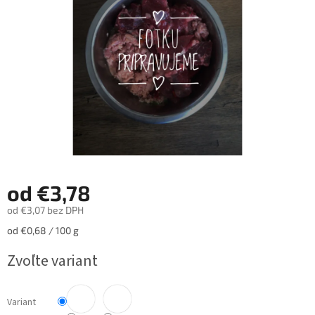
hviezdičiek.
od
€3,78
od
€3,07
bez DPH
Jednotková
od €0,68 / 100 g
cena:
Zvoľte variant
Variant