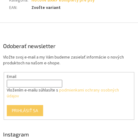
Kategória
:
Hotové BARF komplety pre psy
EAN
:
Zvoľte variant
Z
á
p
ä
Odoberať newsletter
t
Vložte svoj e-mail a my Vám budeme zasielať informácie o nových
i
produktoch na našom e-shope.
e
Email
Vložením e-mailu súhlasíte s
podmienkami ochrany osobných
údajov
PRIHLÁSIŤ SA
Instagram