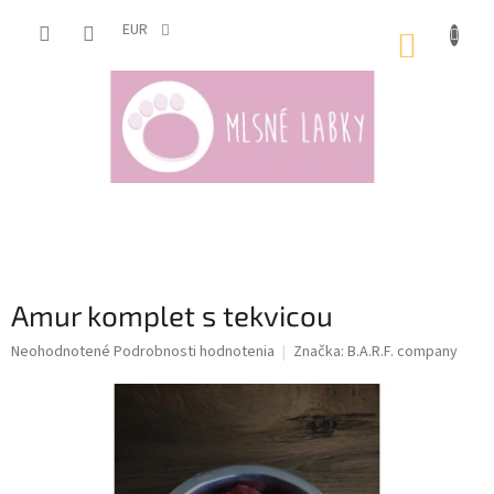
Prejsť
na
EUR
NÁKUP
obsah
KOŠÍK
Amur komplet s tekvicou
Priemerné
Neohodnotené
Podrobnosti hodnotenia
Značka:
B.A.R.F. company
hodnotenie
produktu
je
0,0
z
5