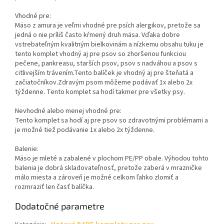
Vhodné pre:
Mäso z amura je veľmi vhodné pre psích alergikov, pretože sa
jedná o nie príliš často kŕmený druh mäsa. Vďaka dobre
vstrebateľným kvalitným bielkovinám a nízkemu obsahu tuku je
tento komplet vhodný aj pre psov so zhoršenou funkciou
pečene, pankreasu, starších psov, psov s nadváhou a psov s
citlivejším trávením.Tento balíček je vhodný aj pre šteňatá a
začiatočníkov.Zdravým psom môžeme podávať 1x alebo 2x
týždenne. Tento komplet sa hodí takmer pre všetky psy.
Nevhodné alebo menej vhodné pre:
Tento komplet sa hodí aj pre psov so zdravotnými problémami a
je možné tiež podávanie 1x alebo 2x týždenne.
Balenie:
Mäso je mleté a zabalené v plochom PE/PP obale. Výhodou tohto
balenia je dobrá skladovateľnosť, pretože zaberá v mrazničke
málo miesta a zároveň je možné celkom ľahko zlomiť a
rozmraziť len časť balíčka.
Dodatočné parametre