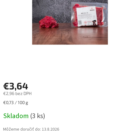
hviezdičiek.
€3,64
€2,96 bez DPH
Jednotková
€0,73 / 100 g
cena:
Skladom
(3 ks)
Môžeme doručiť do:
13.8.2026