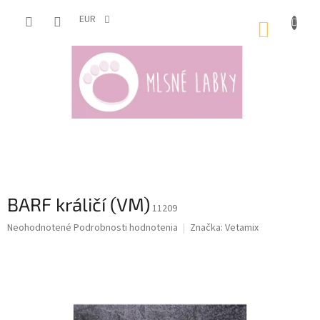
Prejsť
na
EUR
NÁKUP
obsah
KOŠÍK
BARF králičí (VM)
11209
Priemerné
Neohodnotené
Podrobnosti hodnotenia
Značka:
Vetamix
hodnotenie
produktu
je
0,0
z
5