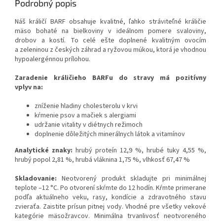
Podrobný popis
Náš králičí BARF obsahuje kvalitné, ľahko stráviteľné králičie
mäso bohaté na bielkoviny v ideálnom pomere svaloviny,
drobov a kostí. To celé ešte doplnené kvalitným ovocím
a zeleninou z českých záhrad a ryžovou múkou, ktorá je vhodnou
hypoalergénnou prílohou.
Zaradenie králičieho BARFu do stravy má pozitívny
vplyv na:
zníženie hladiny cholesterolu v krvi
kŕmenie psov a mačiek s alergiami
udržanie vitality v diétnych režimoch
doplnenie dôležitých minerálnych látok a vitamínov
Analytické znaky:
hrubý proteín 12,9 %, hrubé tuky 4,55 %,
hrubý popol 2,81 %, hrubá vláknina 1,75 %, vlhkosť 67,47 %
Skladovanie:
Ne­otvorený produkt skladujte pri minimálnej
teplote –12 °C. Po otvorení skŕmte do 12 hodín. Kŕmte primerane
podľa aktuálneho veku, rasy, kondície a zdravotného stavu
zvieraťa. Zaistite prísun pitnej vody. Vhodné pre všetky vekové
kategórie mäsožravcov. Minimálna trvanlivosť neotvoreného