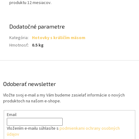
produktu 12 mesiacov.
Dodatočné parametre
Kategória
:
Hotovky s králičím mäsom
Hmotnosť
:
0.5 kg
Z
á
p
ä
Odoberať newsletter
t
Vložte svoj e-mail a my Vám budeme zasielať informácie o nových
i
produktoch na našom e-shope.
e
Email
Vložením e-mailu súhlasíte s
podmienkami ochrany osobných
údajov