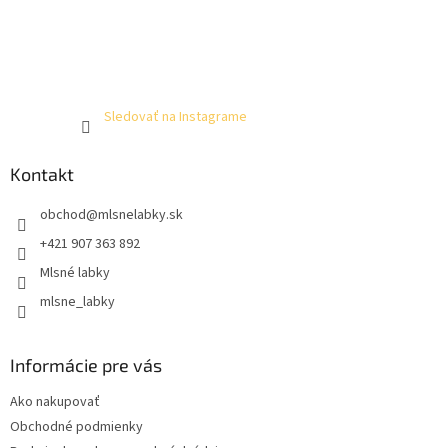
Sledovať na Instagrame
Kontakt
obchod
@
mlsnelabky.sk
+421 907 363 892
Mlsné labky
mlsne_labky
Informácie pre vás
Ako nakupovať
Obchodné podmienky