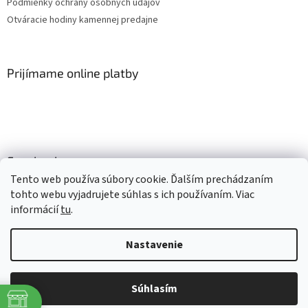
Podmienky ochrany osobných údajov
Otváracie hodiny kamennej predajne
Prijímame online platby
Facebook
Tento web používa súbory cookie. Ďalším prechádzaním
tohto webu vyjadrujete súhlas s ich používaním. Viac
informácií
tu
.
Vytvoril Shoptet
Nastavenie
Copyright 2026
Mlsné labky
. Všetky práva vyhradené.
Upraviť
nastavenie cookies
Súhlasím