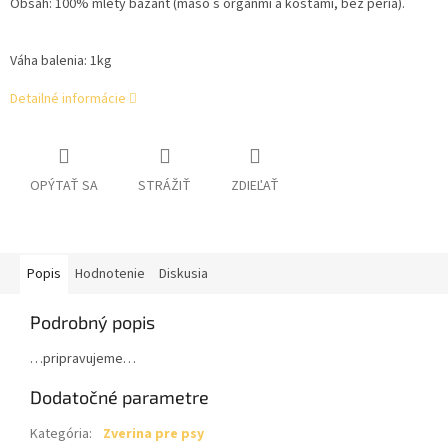
Obsah:
100% mletý bažant (mäso s orgánmi a kosťami, bez peria).
Váha balenia: 1kg
Detailné informácie
OPÝTAŤ SA
STRÁŽIŤ
ZDIEĽAŤ
Popis
Hodnotenie
Diskusia
Podrobný popis
…pripravujeme…
Dodatočné parametre
Kategória
:
Zverina pre psy