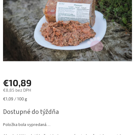
hviezdičiek.
€10,89
€8,85 bez DPH
Jednotková
€1,09 / 100 g
cena:
Dostupné do týždňa
Položka bola vypredaná…