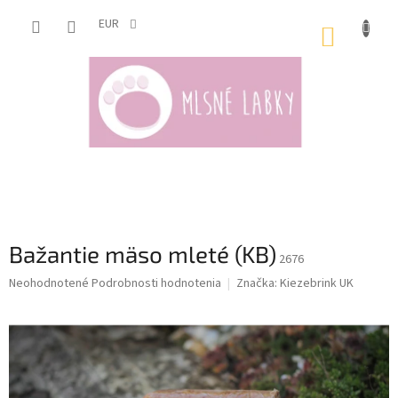
Prejsť
na
EUR
NÁKUP
obsah
KOŠÍK
Bažantie mäso mleté (KB)
2676
Priemerné
Neohodnotené
Podrobnosti hodnotenia
Značka:
Kiezebrink UK
hodnotenie
produktu
je
0,0
z
5