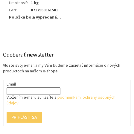
Hmotnosť
:
1 kg
EAN
:
8717568361581
Položka bola vypredaná…
Z
á
p
ä
Odoberať newsletter
t
Vložte svoj e-mail a my Vám budeme zasielať informácie o nových
i
produktoch na našom e-shope.
e
Email
Vložením e-mailu súhlasíte s
podmienkami ochrany osobných
údajov
PRIHLÁSIŤ SA