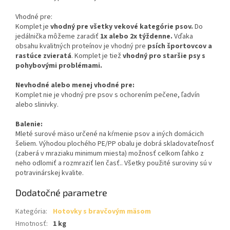
Vhodné pre:
Komplet je
vhodný pre všetky vekové kategórie psov.
Do
jedálnička môžeme zaradiť
1x alebo 2x týždenne.
Vďaka
obsahu kvalitných proteínov je vhodný pre
psích športovcov a
rastúce zvieratá
. Komplet je tiež
vhodný pro staršie psy s
pohybovými problémami.
Nevhodné alebo menej vhodné pre:
Komplet nie je vhodný pre psov s ochorením pečene, ľadvín
alebo slinivky.
Balenie:
Mleté surové mäso určené na kŕmenie psov a iných domácich
šeliem. Výhodou plochého PE/PP obalu je dobrá skladovateľnosť
(zaberá v mraziaku minimum miesta) možnosť celkom ľahko z
neho odlomiť a rozmraziť len časť.. Všetky použité suroviny sú v
potravinárskej kvalite.
Dodatočné parametre
Kategória
:
Hotovky s bravčovým mäsom
Hmotnosť
:
1 kg