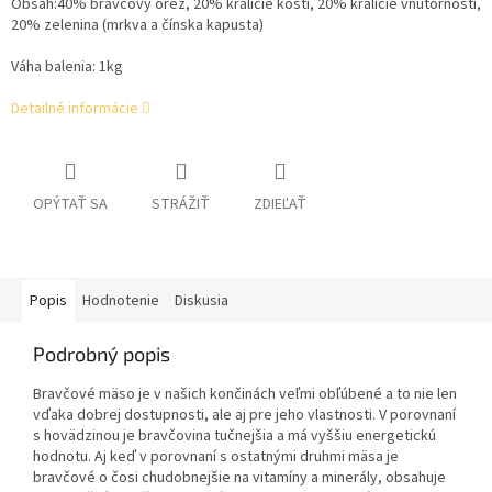
Obsah:
40% bravčový orez, 20% králičie kosti, 20% králičie vnútornosti,
20% zelenina (mrkva a čínska kapusta)
Váha balenia: 1kg
Detailné informácie
OPÝTAŤ SA
STRÁŽIŤ
ZDIEĽAŤ
Popis
Hodnotenie
Diskusia
Podrobný popis
Bravčové mäso je v našich končinách veľmi obľúbené a to nie len
vďaka dobrej dostupnosti, ale aj pre jeho vlastnosti. V porovnaní
s hovädzinou je bravčovina tučnejšia a má vyššiu energetickú
hodnotu. Aj keď v porovnaní s ostatnými druhmi mäsa je
bravčové o čosi chudobnejšie na vitamíny a minerály, obsahuje