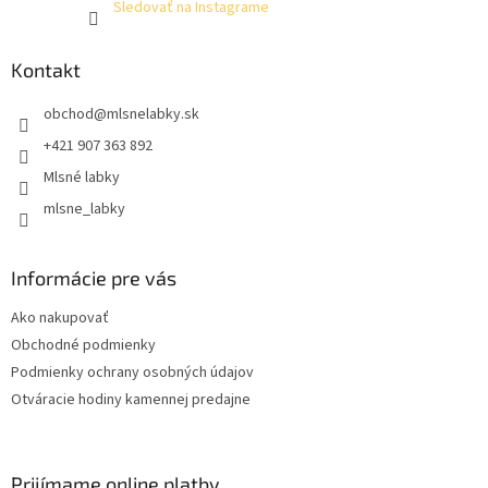
Sledovať na Instagrame
Kontakt
obchod
@
mlsnelabky.sk
+421 907 363 892
Mlsné labky
mlsne_labky
Informácie pre vás
Ako nakupovať
Obchodné podmienky
Podmienky ochrany osobných údajov
Otváracie hodiny kamennej predajne
Prijímame online platby