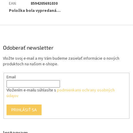
EAN
:
8594205691030
Položka bola vypredaná…
Z
á
p
ä
Odoberať newsletter
t
Vložte svoj e-mail a my Vám budeme zasielať informácie o nových
i
produktoch na našom e-shope.
e
Email
Vložením e-mailu súhlasíte s
podmienkami ochrany osobných
údajov
PRIHLÁSIŤ SA
Instagram