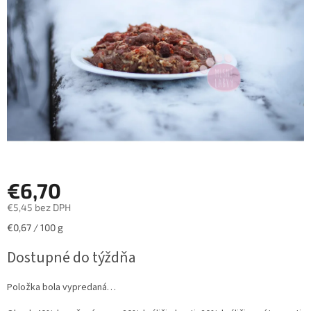
hviezdičiek.
€6,70
€5,45 bez DPH
Jednotková
€0,67 / 100 g
cena:
Dostupné do týždňa
Položka bola vypredaná…