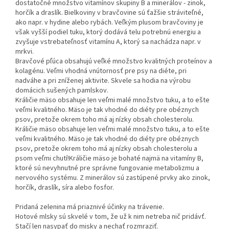
dostatočné množstvo vitamínov skupiny B a minerálov - zinok,
horčík a draslík. Bielkoviny v bravčovine sú ťažšie stráviteľné,
ako napr. v hydine alebo rybách. Veľkým plusom bravčoviny je
však vyšší podiel tuku, ktorý dodává telu potrebnú energiu a
zvyšuje vstrebateľnosť vitamínu A, ktorý sa nachádza napr. v
mrkvi.
Bravčové pľúca obsahujú veľké množstvo kvalitných proteínov a
kolagénu. Veľmi vhodná vnútornosť pre psy na diéte, pri
nadváhe a pri zníženej aktivite. Skvele sa hodia na výrobu
domácich sušených pamlskov.
Králičie mäso obsahuje len veľmi malé množstvo tuku, a to ešte
veľmi kvalitného. Mäso je tak vhodné do diéty pre obéznych
psov, pretože okrem toho má aj nízky obsah cholesterolu.
Králičie mäso obsahuje len veľmi malé množstvo tuku, a to ešte
veľmi kvalitného. Mäso je tak vhodné do diéty pre obéznych
psov, pretože okrem toho má aj nízky obsah cholesterolu a
psom veľmi chutí!Králičie mäso je bohaté najmä na vitamíny B,
ktoré sú nevyhnutné pre správne fungovanie metabolizmu a
nervového systému. Z minerálov sú zastúpené prvky ako zinok,
horčík, draslík, síra alebo fosfor.
Pridaná zelenina má priaznivé účinky na trávenie.
Hotové mlsky sú skvelé v tom, že už k nim netreba nič pridávť.
Stačí len nasypať do misky a nechať rozmraziť.