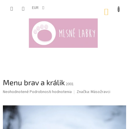
Prejsť
na
EUR
NÁKUP
obsah
KOŠÍK
Menu brav a králik
2001
Priemerné
Neohodnotené
Podrobnosti hodnotenia
Značka:
Mäsožravci
hodnotenie
produktu
je
0,0
z
5