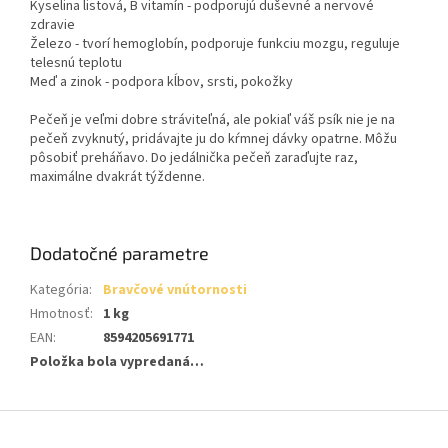
Kyselina listová, B vitamín - podporujú duševné a nervové
zdravie
Železo - tvorí hemoglobín, podporuje funkciu mozgu, reguluje
telesnú teplotu
Meď a zinok - podpora kĺbov, srsti, pokožky
Pečeň je veľmi dobre stráviteľná, ale pokiaľ váš psík nie je na
pečeň zvyknutý, pridávajte ju do kŕmnej dávky opatrne. Môžu
pôsobiť preháňavo. Do jedálnička pečeň zaraďujte raz,
maximálne dvakrát týždenne.
Dodatočné parametre
Kategória
:
Bravčové vnútornosti
Hmotnosť
:
1 kg
EAN
:
8594205691771
Položka bola vypredaná…
Z
á