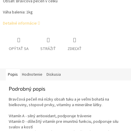
Obsah: Bravčová pečeň v celku
Váha balenia: 1kg
Detailné informácie
OPÝTAŤ SA
STRÁŽIŤ
ZDIEĽAŤ
Popis
Hodnotenie
Diskusia
Podrobný popis
Bravčová pečeň má nízky obsah tuku a je veľmi bohatá na
bielkoviny, stopové prvky, vitamíny a minerálne látky.
Vitamín A - silný antioxidant, podporuje trávenie
Vitamín D - dôležitý vitamín pre imunitnú funkciu, podporuje silu
svalov a kostí