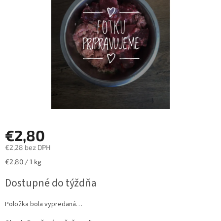
hviezdičiek.
€2,80
€2,28 bez DPH
Jednotková
€2,80 / 1 kg
cena:
Dostupné do týždňa
Položka bola vypredaná…