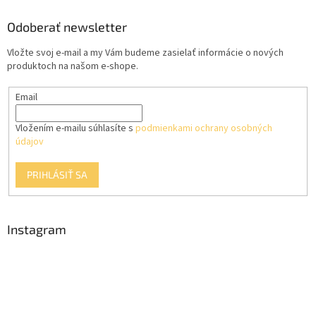
p
ä
Odoberať newsletter
t
Vložte svoj e-mail a my Vám budeme zasielať informácie o nových
i
produktoch na našom e-shope.
e
Email
Vložením e-mailu súhlasíte s
podmienkami ochrany osobných
údajov
PRIHLÁSIŤ SA
Instagram