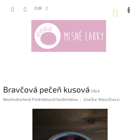
Prejsť
na
EUR
NÁKUP
obsah
KOŠÍK
Bravčová pečeň kusová
3414
Priemerné
Neohodnotené
Podrobnosti hodnotenia
Značka:
Mäsožravci
hodnotenie
produktu
je
0,0
z
5