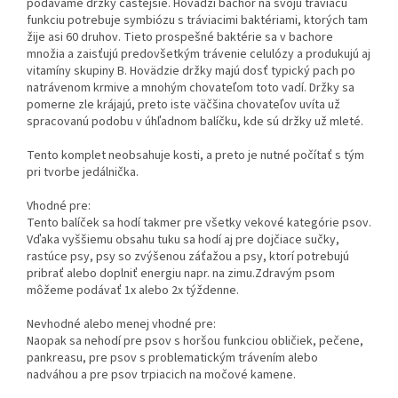
podávame držky častejšie. Hovädzí bachor na svoju tráviacu
funkciu potrebuje symbiózu s tráviacimi baktériami, ktorých tam
žije asi 60 druhov. Tieto prospešné baktérie sa v bachore
množia a zaisťujú predovšetkým trávenie celulózy a produkujú aj
vitamíny skupiny B. Hovädzie držky majú dosť typický pach po
natrávenom krmive a mnohým chovateľom toto vadí. Držky sa
pomerne zle krájajú, preto iste väčšina chovateľov uvíta už
spracovanú podobu v úhľadnom balíčku, kde sú držky už mleté.
Tento komplet neobsahuje kosti, a preto je nutné počítať s tým
pri tvorbe jedálnička.
Vhodné pre:
Tento balíček sa hodí takmer pre všetky vekové kategórie psov.
Vďaka vyššiemu obsahu tuku sa hodí aj pre dojčiace sučky,
rastúce psy, psy so zvýšenou záťažou a psy, ktorí potrebujú
pribrať alebo doplniť energiu napr. na zimu.Zdravým psom
môžeme podávať 1x alebo 2x týždenne.
Nevhodné alebo menej vhodné pre:
Naopak sa nehodí pre psov s horšou funkciou obličiek, pečene,
pankreasu, pre psov s problematickým trávením alebo
nadváhou a pre psov trpiacich na močové kamene.