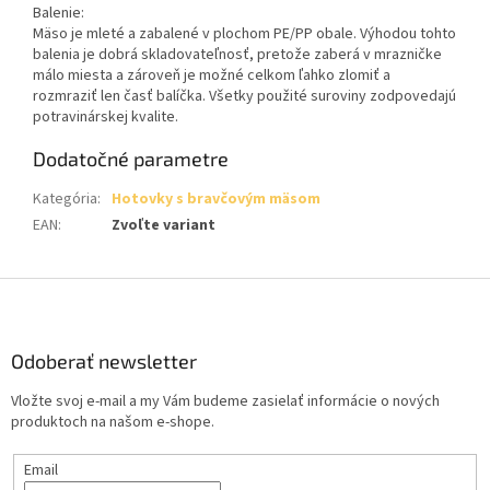
Balenie:
Mäso je mleté a zabalené v plochom PE/PP obale. Výhodou tohto
balenia je dobrá skladovateľnosť, pretože zaberá v mrazničke
málo miesta a zároveň je možné celkom ľahko zlomiť a
rozmraziť len časť balíčka. Všetky použité suroviny zodpovedajú
potravinárskej kvalite.
Dodatočné parametre
Kategória
:
Hotovky s bravčovým mäsom
EAN
:
Zvoľte variant
Z
á
p
ä
Odoberať newsletter
t
Vložte svoj e-mail a my Vám budeme zasielať informácie o nových
i
produktoch na našom e-shope.
e
Email