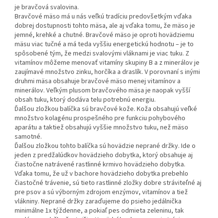
je bravčová svalovina.
Bravčové mäso má u nás veľkú tradíciu predovšetkým vďaka
dobrej dostupnosti tohto mäsa, ale aj vďaka tomu, že mäso je
jemné, krehké a chutné. Bravčové mäso je oproti hovädziemu
mäsu viac tučné a má teda vyššiu energetickú hodnotu – je to
spôsobené tým, že medzi svalovými vláknami je viac tuku. Z
vitamínov môžeme menovať vitamíny skupiny B a z minerálov je
zaujímavé množstvo zinku, horčíka a draslík. V porovnaní s inými
druhmi mäsa obsahuje bravčové mäso menej vitamínov a
minerálov. Veľkým plusom bravčového mäsa je naopak vyšší
obsah tuku, ktorý dodáva telu potrebnú energiu.
Ďalšou zložkou balíčka sú bravčové kože. Koža obsahujú veľké
množstvo kolagénu prospešného pre funkciu pohybového
aparátu a taktiež obsahujú vyššie množstvo tuku, než mäso
samotné.
Ďalšou zložkou tohto balíčka sú hovädzie neprané držky. Ide o
jeden z predžalúdkov hovädzieho dobytka, ktorý obsahuje aj
čiastočne natrávené rastlinné krmivo hovädzieho dobytka.
Vďaka tomu, že už v bachore hovädzieho dobytka prebehlo
čiastočné trávenie, sú tieto rastlinné zložky dobre stráviteľné aj
pre psov a sú výborným zdrojom enzýmov, vitamínov a tiež
vlákniny. Neprané držky zaraďujeme do psieho jedálnička
minimálne 1x týždenne, a pokiaľ pes odmieta zeleninu, tak