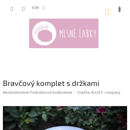
Prejsť
na
EUR
NÁKUP
obsah
KOŠÍK
Bravčový komplet s držkami
Priemerné
Neohodnotené
Podrobnosti hodnotenia
Značka:
B.A.R.F. company
hodnotenie
produktu
je
0,0
z
5