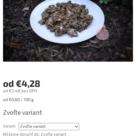
hviezdičiek.
od
€4,28
od
€3,48
bez DPH
Jednotková
od €0,60 / 100 g
cena:
Zvoľte variant
Variant
Môžeme doručiť do:
Zvoľte variant