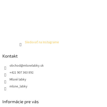
Sledovať na Instagrame
Kontakt
obchod
@
mlsnelabky.sk
+421 907 363 892
Mlsné labky
mlsne_labky
Informácie pre vás