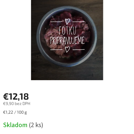
z
5
hviezdičiek.
€12,18
€9,90 bez DPH
Jednotková
€1,22 / 100 g
cena:
Skladom
(2 ks)