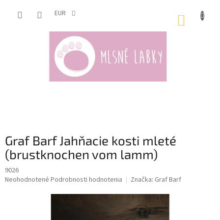
Prejsť
na
EUR
NÁKUP
obsah
KOŠÍK
Graf Barf Jahňacie kosti mleté
(brustknochen vom lamm)
9026
Priemerné
Neohodnotené
Podrobnosti hodnotenia
Značka:
Graf Barf
hodnotenie
produktu
je
0,0