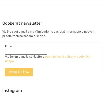
Z
á
p
ä
Odoberať newsletter
t
Vložte svoj e-mail a my Vám budeme zasielať informácie o nových
i
produktoch na našom e-shope.
e
Email
Vložením e-mailu súhlasíte s
podmienkami ochrany osobných
údajov
PRIHLÁSIŤ SA
Instagram