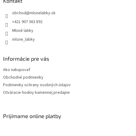
Kontakt
obchod
@
mlsnelabky.sk
+421 907 363 892
Mlsné labky
mlsne_labky
Informácie pre vás
Ako nakupovať
Obchodné podmienky
Podmienky ochrany osobných údajov
Otváracie hodiny kamennej predajne
Prijímame online platby