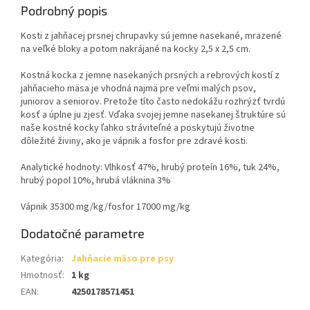
Podrobný popis
Kosti z jahňacej prsnej chrupavky sú jemne nasekané, mrazené
na veľké bloky a potom nakrájané na kocky 2,5 x 2,5 cm.
Kostná kocka z jemne nasekaných prsných a rebrových kostí z
jahňacieho mäsa je vhodná najmä pre veľmi malých psov,
juniorov a seniorov. Pretože títo často nedokážu rozhrýzť tvrdú
kosť a úplne ju zjesť. Vďaka svojej jemne nasekanej štruktúre sú
naše kostné kocky ľahko stráviteľné a poskytujú životne
dôležité živiny, ako je vápnik a fosfor pre zdravé kosti.
Analytické hodnoty: Vlhkosť 47%, hrubý proteín 16%, tuk 24%,
hrubý popol 10%, hrubá vláknina 3%
Vápnik 35300 mg/kg/fosfor 17000 mg/kg
Dodatočné parametre
Kategória
:
Jahňacie mäso pre psy
Hmotnosť
:
1 kg
EAN
:
4250178571451