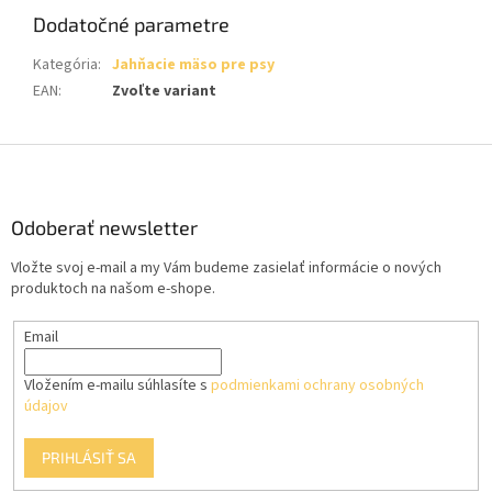
Dodatočné parametre
Kategória
:
Jahňacie mäso pre psy
EAN
:
Zvoľte variant
Z
á
p
ä
Odoberať newsletter
t
Vložte svoj e-mail a my Vám budeme zasielať informácie o nových
i
produktoch na našom e-shope.
e
Email
Vložením e-mailu súhlasíte s
podmienkami ochrany osobných
údajov
PRIHLÁSIŤ SA