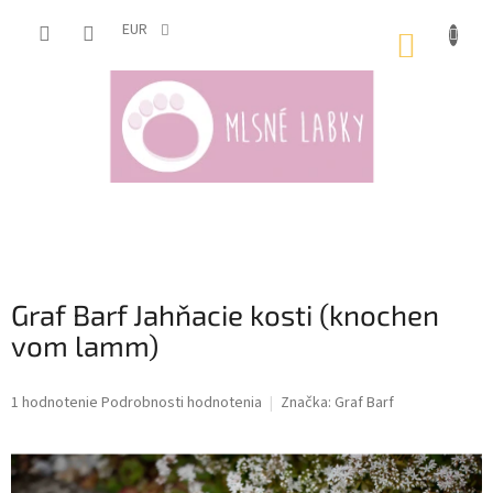
Prejsť
na
EUR
NÁKUP
obsah
KOŠÍK
Graf Barf Jahňacie kosti (knochen
vom lamm)
Priemerné
1 hodnotenie
Podrobnosti hodnotenia
Značka:
Graf Barf
hodnotenie
produktu
je
5,0