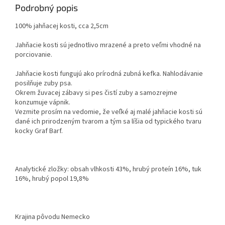
Podrobný popis
100% jahňacej kosti, cca 2,5cm
Jahňacie kosti sú jednotlivo mrazené a preto veľmi vhodné na
porciovanie.
Jahňacie kosti fungujú ako prírodná zubná kefka. Nahlodávanie
posilňuje zuby psa.
Okrem žuvacej zábavy si pes čistí zuby a samozrejme
konzumuje vápnik.
Vezmite prosím na vedomie, že veľké aj malé jahňacie kosti sú
dané ich prirodzeným tvarom a tým sa líšia od typického tvaru
kocky Graf Barf.
Analytické zložky: obsah vlhkosti 43%, hrubý proteín 16%, tuk
16%, hrubý popol 19,8%
Krajina pôvodu Nemecko