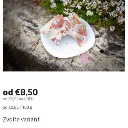
z
5
hviezdičiek.
od
€8,50
od
€6,91
bez DPH
Jednotková
od €0,85 / 100 g
cena:
Zvoľte variant