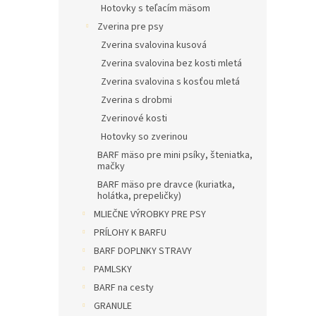
Hotovky s teľacím mäsom
Zverina pre psy
Zverina svalovina kusová
Zverina svalovina bez kosti mletá
Zverina svalovina s kosťou mletá
Zverina s drobmi
Zverinové kosti
Hotovky so zverinou
BARF mäso pre mini psíky, šteniatka,
mačky
BARF mäso pre dravce (kuriatka,
holátka, prepeličky)
MLIEČNE VÝROBKY PRE PSY
PRÍLOHY K BARFU
BARF DOPLNKY STRAVY
PAMLSKY
BARF na cesty
GRANULE