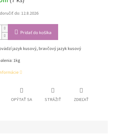
dom
(7 ks)
oručiť do:
12.8.2026
Pridať do košíka
ovädzí jazyk kusový, bravčový jazyk kusový
alenia: 1kg
informácie
OPÝTAŤ SA
STRÁŽIŤ
ZDIEĽAŤ