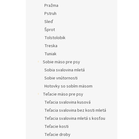
Pražma
Pstruh
Sleď
Šprot
Tolstolobik
Treska
Tuniak
Sobie mäso pre psy
Sobia svalovina mletá
Sobie vnútornosti
Hotovky so sobím mäsom
Teľacie mäso pre psy
Teľacia svalovina kusová
Teľacia svalovina bez kosti mletá
Teľacia svalovina mletá s kosťou
Teľacie kosti
Teľacie droby