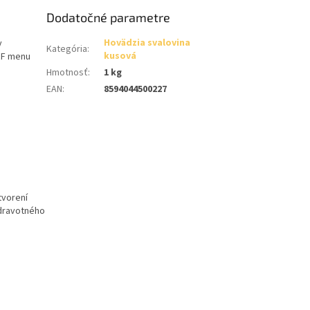
Dodatočné parametre
Hovädzia svalovina
v
Kategória
:
kusová
ARF menu
Hmotnosť
:
1 kg
EAN
:
8594044500227
tvorení
zdravotného