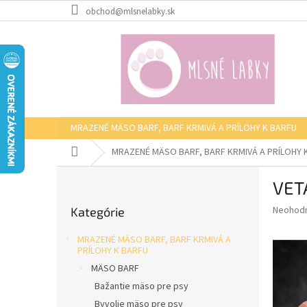
Prejsť
obchod@mlsnelabky.sk
na
obsah
MRAZENÉ MÄSO BARF, BARF KRMIVÁ A PRÍLOHY K BARFU
Domov
MRAZENÉ MÄSO BARF, BARF KRMIVÁ A PRÍLOHY 
B
VET
o
Preskočiť
č
Priemer
Neohod
Kategórie
kategórie
n
hodnote
ý
produkt
MRAZENÉ MÄSO BARF, BARF KRMIVÁ A
p
je
PRÍLOHY K BARFU
0,0
a
MÄSO BARF
z
n
Bažantie mäso pre psy
5
e
hviezdič
Byvolie mäso pre psy