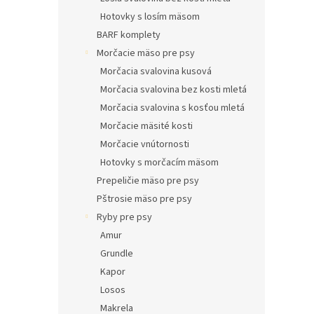
Hotovky s losím mäsom
BARF komplety
Morčacie mäso pre psy
Morčacia svalovina kusová
Morčacia svalovina bez kosti mletá
Morčacia svalovina s kosťou mletá
Morčacie mäsité kosti
Morčacie vnútornosti
Hotovky s morčacím mäsom
Prepeličie mäso pre psy
Pštrosie mäso pre psy
Ryby pre psy
Amur
Grundle
Kapor
Losos
Makrela