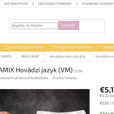
AKO NAKUPOVAŤ
OBCHODNÉ PODMIENKY
PODMIENKY OCHRANY
HĽADAŤ
CHOVATEĽSKÉ POTREBY
POTREBY PRE PSÍČKAROV
PRÍRO
K BARFU
MÄSO BARF
Hovädzie mäso pre psy
Hovädzia sv
AMIX Hovädzí jazyk (VM)
11194
né
notené
Podrobnosti hodnotenia
Značka:
Vetamix
nie
€5,
u
€4,22 b
Jednotk
€0,52 / 
cena:
iek.