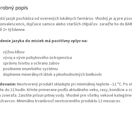
robný popis
dzí jazyk pochádza od overených lokálnych farmárov. Vhodný je aj pre pso
konvalescencii, dojčiace samice alebo starších chlpáčov. zaraďte ho do B
ň 2× týždenne.
denie jazyka do misiek má pozitívny vplyv na:
výživu kĺbov
vývoj a vývin pohybového ústrojenstva
správnu tvorbu a ochranu zubov
posilnenie imunitného systému
doplnenie minerálnych látok a plnohodnotných bielkovín
dovanie:
Ne­otvorený produkt skladujte pri minimálnej teplote –12 °C. Po o
te do 12 hodín. Kŕmte primerane podľa aktuálneho veku, rasy, kondície a 
u zvieraťa. Zaistite prísun pitnej vody. Vhodné pre všetky vekové kategórie
žravcov. Minimálna trvanlivosť neotvoreného produktu 12 mesiacov.