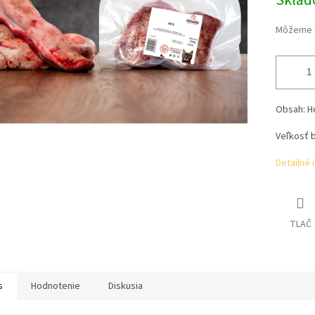
Skla
Môžeme d
Obsah: H
Veľkosť b
Detailné 
TLAČ
s
Hodnotenie
Diskusia