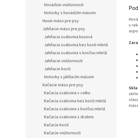
Hovädzie vnútornosti
Pod
Hotovky s hovädzím mäsom
Hovä
Husie mäso pre psy
v re
Jahňacie mäso pre psy
aspo
Jahňacia svalovina kusová
Zara
Jahňacia svalovina bez kosti mletá
Jahňacia svalovina s kosťou mletá
Jahňacie vnútornosti
Jahňacie kosti
Hotovky s jahňacím mäsom
Kačacie mäso pre psy
Skla
Kačacia svalovina v celku
skŕm
stav
Kačacia svalovina bez kosti mletá
mäso
Kačacia svalovina s kosťou mletá
Kačacia svalovina s drobmi
Kačacie kosti
Kačacie vnútornosti