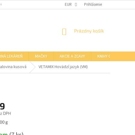
 OSOBNÝCH ÚDAJOV
OTVÁRACIE HODINY KAMENNEJ PREDAJNE
EUR
Prihlásenie
NÁKUPNÝ
Prázdny košík
KOŠÍK
DNÁ LEKÁREŇ
MAČKY
AKCIE A ZĽAVY
KNIHY O BARFE
alovina kusová
VETAMIX Hovädzí jazyk (VM)
19
ez DPH
ová
100 g