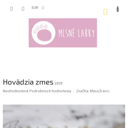
Prejsť
na
EUR
NÁKUP
obsah
KOŠÍK
Hovädzia zmes
1809
Priemerné
Neohodnotené
Podrobnosti hodnotenia
Značka:
Mäsožravci
hodnotenie
produktu
je
0,0
z
5