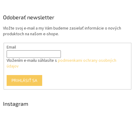
á
p
ä
Odoberať newsletter
t
Vložte svoj e-mail a my Vám budeme zasielať informácie o nových
i
produktoch na našom e-shope.
e
Email
Vložením e-mailu súhlasíte s
podmienkami ochrany osobných
údajov
PRIHLÁSIŤ SA
Instagram