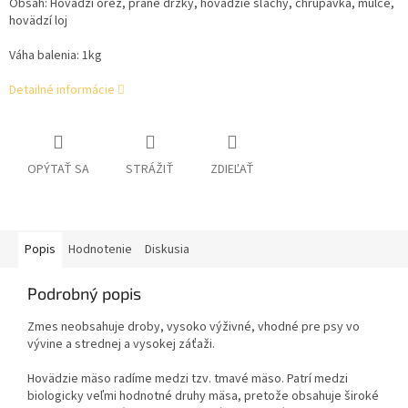
Obsah:
Hovädzí orez, prané držky, hovädzie šľachy, chrupavka, mulce,
hovädzí loj
Váha balenia: 1kg
Detailné informácie
OPÝTAŤ SA
STRÁŽIŤ
ZDIEĽAŤ
Popis
Hodnotenie
Diskusia
Podrobný popis
Zmes neobsahuje droby, vysoko výživné, vhodné pre psy vo
vývine a strednej a vysokej záťaži.
Hovädzie mäso radíme medzi tzv. tmavé mäso. Patrí medzi
biologicky veľmi hodnotné druhy mäsa, pretože obsahuje široké