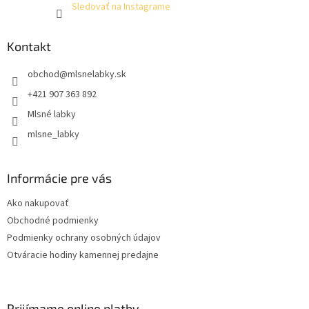
Sledovať na Instagrame
Kontakt
obchod
@
mlsnelabky.sk
+421 907 363 892
Mlsné labky
mlsne_labky
Informácie pre vás
Ako nakupovať
Obchodné podmienky
Podmienky ochrany osobných údajov
Otváracie hodiny kamennej predajne
Prijímame online platby