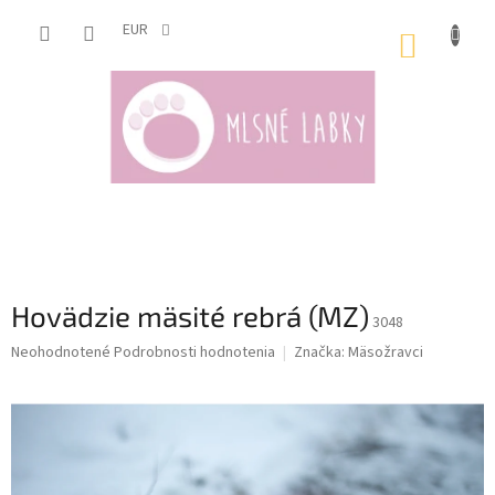
Prejsť
na
EUR
NÁKUP
obsah
KOŠÍK
Hovädzie mäsité rebrá (MZ)
3048
Priemerné
Neohodnotené
Podrobnosti hodnotenia
Značka:
Mäsožravci
hodnotenie
produktu
je
0,0
z
5