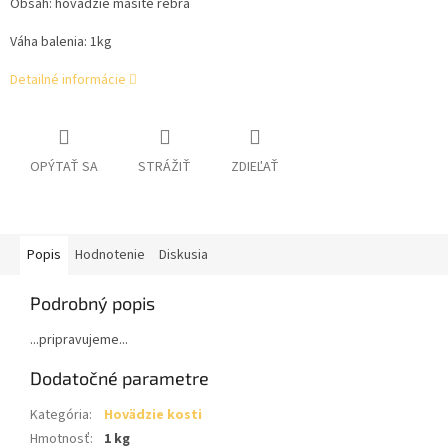
Obsah: hovädzie mäsité rebrá
Váha balenia: 1kg
Detailné informácie
OPÝTAŤ SA
STRÁŽIŤ
ZDIEĽAŤ
Popis
Hodnotenie
Diskusia
Podrobný popis
...pripravujeme...
Dodatočné parametre
Kategória
:
Hovädzie kosti
Hmotnosť
:
1 kg