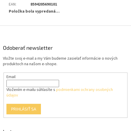
EAN
:
8594205690101
Položka bola vypredaná…
Z
á
p
ä
Odoberať newsletter
t
Vložte svoj e-mail a my Vám budeme zasielať informácie o nových
i
produktoch na našom e-shope.
e
Email
Vložením e-mailu súhlasíte s
podmienkami ochrany osobných
údajov
PRIHLÁSIŤ SA