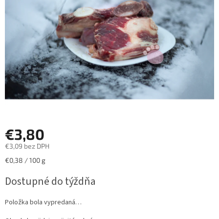
hviezdičiek.
€3,80
€3,09 bez DPH
Jednotková
€0,38 / 100 g
cena:
Dostupné do týždňa
Položka bola vypredaná…