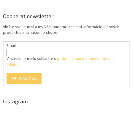
á
p
ä
Odoberať newsletter
t
Vložte svoj e-mail a my Vám budeme zasielať informácie o nových
i
produktoch na našom e-shope.
e
Email
Vložením e-mailu súhlasíte s
podmienkami ochrany osobných
údajov
PRIHLÁSIŤ SA
Instagram