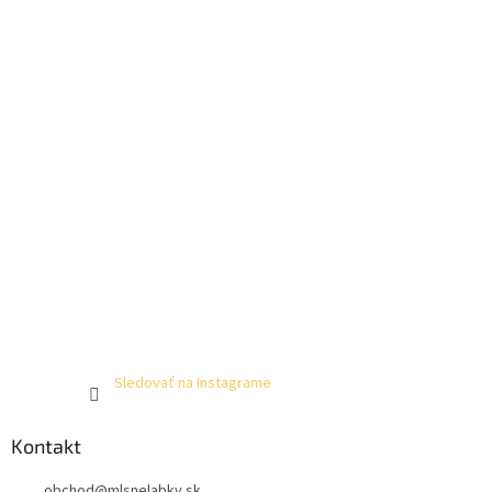
Sledovať na Instagrame
Kontakt
obchod
@
mlsnelabky.sk