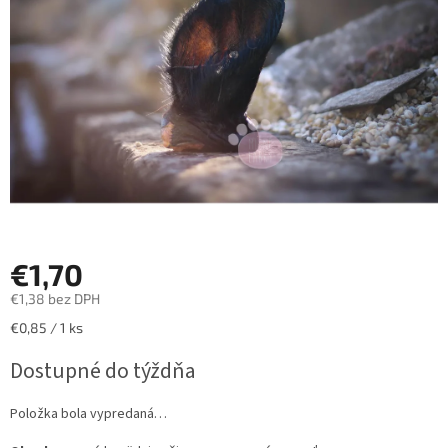
hviezdičiek.
€1,70
€1,38 bez DPH
Jednotková
€0,85 / 1 ks
cena:
Dostupné do týždňa
Položka bola vypredaná…