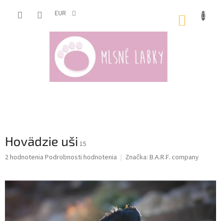
Prejsť
na
EUR
NÁKUP
obsah
KOŠÍK
Hovädzie uši
15
Priemerné
2 hodnotenia
Podrobnosti hodnotenia
Značka:
B.A.R.F. company
hodnotenie
produktu
je
5,0
z
5