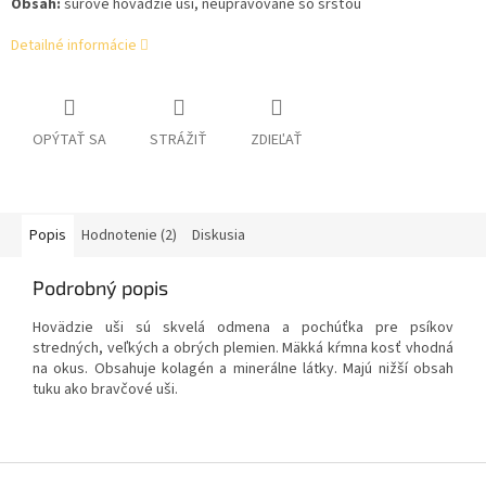
Obsah:
surové hovädzie uši, neupravované so srsťou
Detailné informácie
OPÝTAŤ SA
STRÁŽIŤ
ZDIEĽAŤ
Popis
Hodnotenie (2)
Diskusia
Podrobný popis
Hovädzie uši sú skvelá odmena a pochúťka pre psíkov
stredných, veľkých a obrých plemien. Mäkká kŕmna kosť vhodná
na okus. Obsahuje kolagén a minerálne látky. Majú nižší obsah
tuku ako bravčové uši.
Z