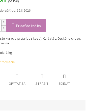
dom
(8 ks)
oručiť do:
12.8.2026
Pridať do košíka
isté kuracie prsia (bez kostí). Kurčatá z českého chovu.
rovina.
nia: 1 kg
informácie
OPÝTAŤ SA
STRÁŽIŤ
ZDIEĽAŤ