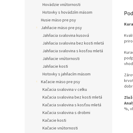
Hovädzie vnútornosti
Hotovky s hovädzím mäsom
Pod
Husie mäso pre psy
Kura
Jahňacie mäso pre psy
Jahňacia svalovina kusová
Kvali
prir
Jahňacia svalovina bez kosti mletá
Jahňacia svalovina s kosťou mletá
Kurac
podp
Jahňacie vnútornosti
vhod
Jahňacie kosti
Hotovky s jahňacím mäsom
Záro
krvo
Kačacie mäso pre psy
dobr
Kačacia svalovina v celku
Kačacia svalovina bez kosti mletá
Zlož
Anal
Kačacia svalovina s kosťou mletá
%, v
Kačacia svalovina s drobmi
Kačacie kosti
Kačacie vnútornosti