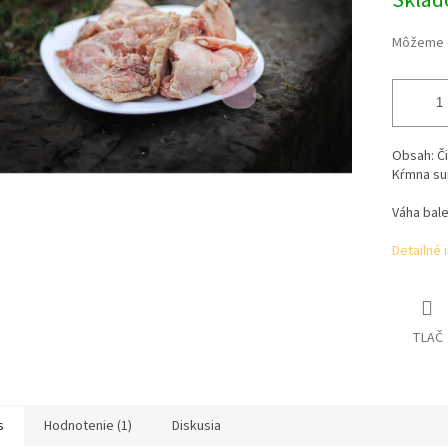
Skla
Môžeme d
Obsah:
Č
Kŕmna su
Váha bale
Detailné 
TLAČ
s
Hodnotenie (1)
Diskusia