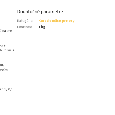
Dodatočné parametre
Kategória
:
Kuracie mäso pre psy
Hmotnosť
:
1 kg
álna pre
toré
hu tuku je
tu,
 veľmi
aridy 0,1