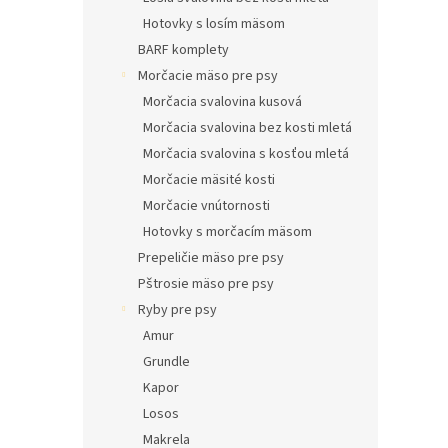
Hotovky s losím mäsom
BARF komplety
Morčacie mäso pre psy
Morčacia svalovina kusová
Morčacia svalovina bez kosti mletá
Morčacia svalovina s kosťou mletá
Morčacie mäsité kosti
Morčacie vnútornosti
Hotovky s morčacím mäsom
Prepeličie mäso pre psy
Pštrosie mäso pre psy
Ryby pre psy
Amur
Grundle
Kapor
Losos
Makrela