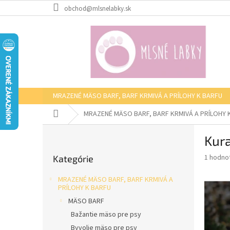
Prejsť
obchod@mlsnelabky.sk
na
obsah
MRAZENÉ MÄSO BARF, BARF KRMIVÁ A PRÍLOHY K BARFU
Domov
MRAZENÉ MÄSO BARF, BARF KRMIVÁ A PRÍLOHY 
B
Kura
o
Preskočiť
č
Priemer
1 hodno
Kategórie
kategórie
n
hodnote
ý
produkt
MRAZENÉ MÄSO BARF, BARF KRMIVÁ A
p
je
PRÍLOHY K BARFU
5,0
a
MÄSO BARF
z
n
Bažantie mäso pre psy
5
e
hviezdič
Byvolie mäso pre psy