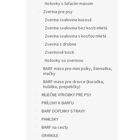
Hotovky s teľacím mäsom
Zverina pre psy
Zverina svalovina kusová
Zverina svalovina bez kosti mletá
Zverina svalovina s kosťou mletá
Zverina s drobmi
Zverinové kosti
Hotovky so zverinou
BARF mäso pre mini psíky, šteniatka,
mačky
BARF mäso pre dravce (kuriatka,
holátka, prepeličky)
MLIEČNE VÝROBKY PRE PSY
PRÍLOHY K BARFU
BARF DOPLNKY STRAVY
PAMLSKY
BARF na cesty
GRANULE