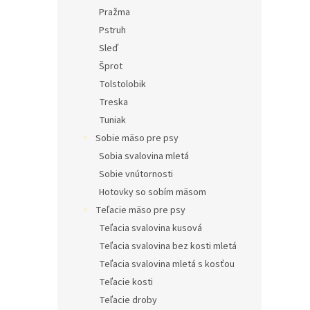
Pražma
Pstruh
Sleď
Šprot
Tolstolobik
Treska
Tuniak
Sobie mäso pre psy
Sobia svalovina mletá
Sobie vnútornosti
Hotovky so sobím mäsom
Teľacie mäso pre psy
Teľacia svalovina kusová
Teľacia svalovina bez kosti mletá
Teľacia svalovina mletá s kosťou
Teľacie kosti
Teľacie droby