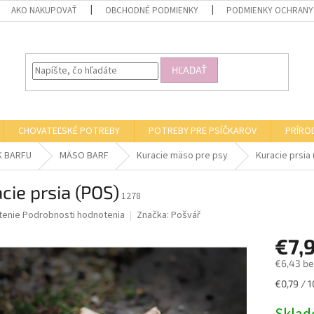
AKO NAKUPOVAŤ
OBCHODNÉ PODMIENKY
PODMIENKY OCHRANY
HĽADAŤ
CHOVATEĽSKÉ POTREBY
POTREBY PRE PSÍČKAROV
PRÍRO
K BARFU
MÄSO BARF
Kuracie mäso pre psy
Kuracie prsia
cie prsia (POS)
1278
né
tenie
Podrobnosti hodnotenia
Značka:
Pošvář
nie
€7,
u
€6,43 b
Jednotk
€0,79 / 1
cena:
iek.