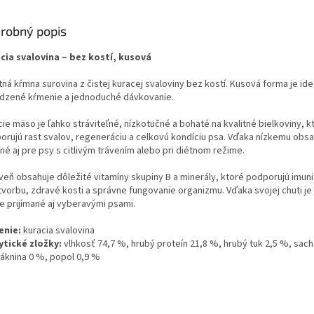
robný popis
cia svalovina – bez kostí, kusová
tná kŕmna surovina z čistej kuracej svaloviny bez kostí. Kusová forma je ide
odzené kŕmenie a jednoduché dávkovanie.
ie mäso je ľahko stráviteľné, nízkotučné a bohaté na kvalitné bielkoviny, k
orujú rast svalov, regeneráciu a celkovú kondíciu psa. Vďaka nízkemu obsa
né aj pre psy s citlivým trávením alebo pri diétnom režime.
veň obsahuje dôležité vitamíny skupiny B a minerály, ktoré podporujú imuni
tvorbu, zdravé kosti a správne fungovanie organizmu. Vďaka svojej chuti je
e prijímané aj vyberavými psami.
enie:
kuracia svalovina
ytické zložky:
vlhkosť 74,7 %, hrubý proteín 21,8 %, hrubý tuk 2,5 %, sach
láknina 0 %, popol 0,9 %