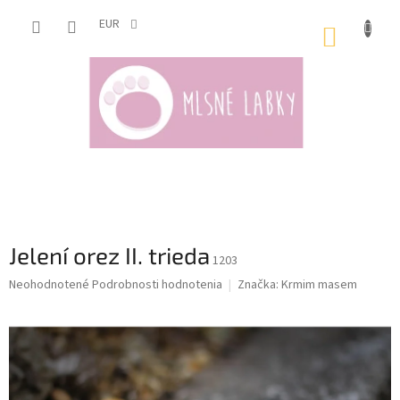
Prejsť
na
EUR
NÁKUP
obsah
KOŠÍK
Jelení orez II. trieda
1203
Priemerné
Neohodnotené
Podrobnosti hodnotenia
Značka:
Krmim masem
hodnotenie
produktu
je
0,0
z
5