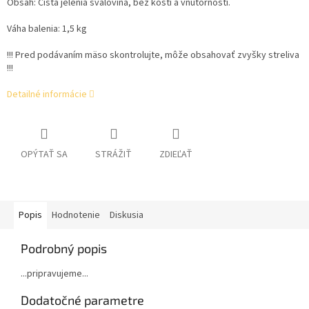
Obsah: Čistá jelenia svalovina, bez kostí a vnútorností.
Váha balenia: 1,5 kg
!!! Pred podávaním mäso skontrolujte, môže obsahovať zvyšky streliva
!!!
Detailné informácie
OPÝTAŤ SA
STRÁŽIŤ
ZDIEĽAŤ
Popis
Hodnotenie
Diskusia
Podrobný popis
...pripravujeme...
Dodatočné parametre