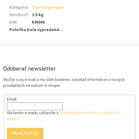
Kategória
:
Zverina pre psy
Hmotnosť
:
1.5 kg
EAN
:
KM506
Položka bola vypredaná…
Z
á
p
ä
Odoberať newsletter
t
Vložte svoj e-mail a my Vám budeme zasielať informácie o nových
i
produktoch na našom e-shope.
e
Email
Vložením e-mailu súhlasíte s
podmienkami ochrany osobných
údajov
PRIHLÁSIŤ SA