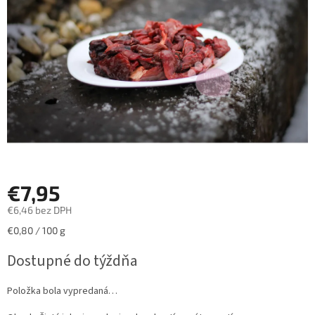
hviezdičiek.
€7,95
€6,46 bez DPH
Jednotková
€0,80 / 100 g
cena:
Dostupné do týždňa
Položka bola vypredaná…