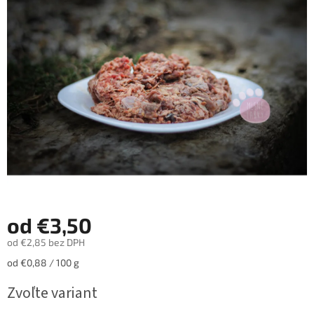
z
5
hviezdičiek.
od
€3,50
od
€2,85
bez DPH
Jednotková
od €0,88 / 100 g
cena:
Zvoľte variant