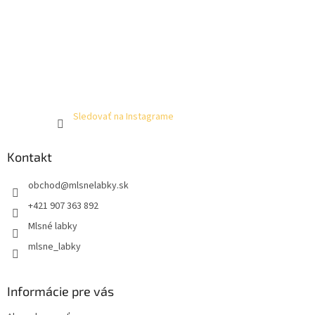
Sledovať na Instagrame
Kontakt
obchod
@
mlsnelabky.sk
+421 907 363 892
Mlsné labky
mlsne_labky
Informácie pre vás