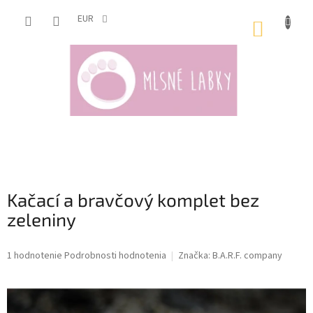
Prejsť
na
EUR
NÁKUP
obsah
KOŠÍK
Kačací a bravčový komplet bez
zeleniny
Priemerné
1 hodnotenie
Podrobnosti hodnotenia
Značka:
B.A.R.F. company
hodnotenie
produktu
je
5,0