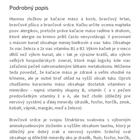
Podrobný popis
Hlavnou zložkou je kačacie mäso a kosti, bravčový hrtan,
bravčové pľúca a bravčové srdce.
Kačku určite ocenia majitelia
psov alergikov, pretože práve kačacie
mäso radíme k druhom,
ktoré alergie na krmivo príliš často nevyvolávajú. V
porovnaní
s mäsom kuriat obsahuje menej bielkovín a viac tuku. Obsahuje
3x viac železa a 2x viac vitamínu B1 a B2. Výkrm kačiek je o nieco
dlhší než výkrm kuriat, ale i tak je výrazne kratší, ako výkrm
veľkých hospodárskych zvierat, ktoré majú logicky kde viac
zaťaženú pečeň nahromadenými látkami metabolismu. Môžeme
teda povedať, že kačacie mäso je zdravé a veľmi vhodné na
kŕmenie, ale je nutné brať ohľad na vyšší obsah tuku. Oproti
chudšiemu kuraciemu mäsu obsahuje dostatok vitamínov a
minerálov - najmä vitamíny skupiny B, vitamín C a v pečeni
predovšetkým vitamíny E a A, ale tiež cholín (dôležitý pre
nervový systém) a ďalej minerály (draslík, fosfor, horčík, zinok,
kobalt, vápnik, mangán, meď a železo).
Bravčové srdce je svojou štruktúrou svalovina s výborným
aminokyselinovým zložením a vyšším obsahom taurínu, ktorý je
dôležitý pre dobrý zrak a nervový systém. Srdečný sval
obsahuje aj dôležité minerály ako je draslík, fluór, fosfor, horčík,