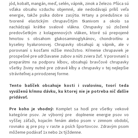
jód, kobalt, mangán, meď, selén, vápnik, zinok a železo. Pľúca sú
vďaka obsahu vzduchu objemné, ale nedodávajú príliš veľa
energie, takže psíka dobre zasýtia. Hrtany a priedušnice sú
tvorené elastickým chrupavčitým tkanivom a okolo sa
nachádzajú krátke svalové vlákna. Chrupavky sú zložené
predovšetkým z kolagennových vláken, ktoré sú prepojené
hmotou s obsahom glukosaminoglykánov, chondroitínu a
kyseliny hyaluronovej. Chrupavky obsahujú aj vápnik, ale v
porovnaní s kosťami nižšie množstvo. Kŕmenie chrupaviek je
prospešné pre udržiavanie zubov a núti zviera žuť. V porovnaní s
preparátmi na podporu kĺbov, obsahujú bravčové chrupavky
všetky živiny nutné pre zdravé kĺby a chrupavky v tej nejlepšie
stráviteľnej a prirodzenej forme.
Tento balíček obsahuje kosti i svalovinu, tvorí teda
vyváženú kŕmnu dávku, ku ktorej nie je potreba nič ďalšie
pridávať.
Pre koho je vhodný:
Komplet sa hodí pre všetky vekové
kategórie psov. Je výborný pre doplnenie energie psov vo
vyššej záťaži, kojacím fenám alebo psom v zimnom období,
rovnako aj pre psy v raste a psích športovcov. Zdravým psom
môžeme podávať 1x nebo 2x týždenne.