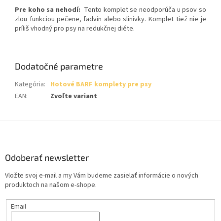
Pre koho sa nehodí:
Tento komplet se neodporúča u psov so
zlou funkciou pečene, ľadvín alebo slinivky. Komplet tiež nie je
príliš vhodný pro psy na redukčnej diéte.
Dodatočné parametre
Kategória
:
Hotové BARF komplety pre psy
EAN
:
Zvoľte variant
Z
á
p
ä
Odoberať newsletter
t
Vložte svoj e-mail a my Vám budeme zasielať informácie o nových
i
produktoch na našom e-shope.
e
Email