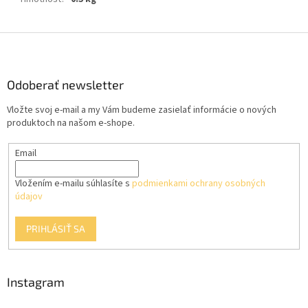
Z
á
p
ä
Odoberať newsletter
t
Vložte svoj e-mail a my Vám budeme zasielať informácie o nových
i
produktoch na našom e-shope.
e
Email
Vložením e-mailu súhlasíte s
podmienkami ochrany osobných
údajov
PRIHLÁSIŤ SA
Instagram