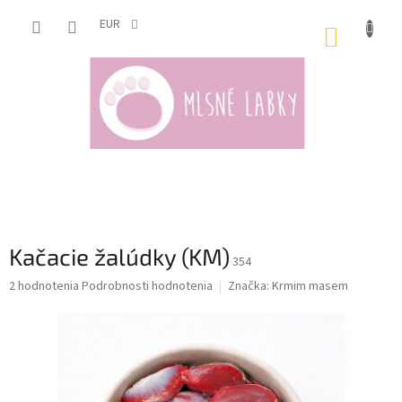
Prejsť
na
EUR
NÁKUP
obsah
KOŠÍK
Kačacie žalúdky (KM)
354
Priemerné
2 hodnotenia
Podrobnosti hodnotenia
Značka:
Krmim masem
hodnotenie
produktu
je
5,0
z
5