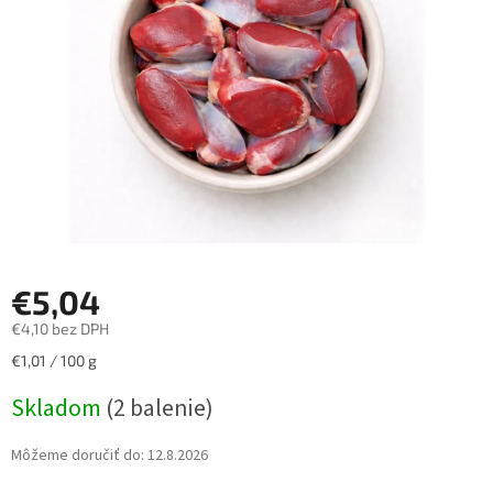
hviezdičiek.
€5,04
€4,10 bez DPH
Jednotková
€1,01 / 100 g
cena:
Skladom
(2 balenie)
Môžeme doručiť do:
12.8.2026