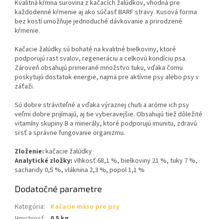
Kvalitná kŕmna surovina z kačacích žalúdkov, vhodná pre
každodenné kŕmenie aj ako súčasť BARF stravy. Kusová forma
bez kostí umožňuje jednoduché dávkovanie a prirodzené
kŕmenie.
Kačacie žalúdky sú bohaté na kvalitné bielkoviny, ktoré
podporujú rast svalov, regeneráciu a celkovú kondíciu psa.
Zároveň obsahujú primerané množstvo tuku, vďaka čomu
poskytujú dostatok energie, najmä pre aktívne psy alebo psy v
záťaži.
Sú dobre stráviteľné a vďaka výraznej chuti a aróme ich psy
veľmi dobre prijímajú, aj tie vyberavejšie. Obsahujú tiež dôležité
vitamíny skupiny B a minerály, ktoré podporujú imunitu, zdravú
srsť a správne fungovanie organizmu.
Zloženie:
kačacie žalúdky
Analytické zložky:
vlhkosť 68,1 %, bielkoviny 21 %, tuky 7 %,
sacharidy 0,5 %, vláknina 2,3 %, popol 1,1 %
Dodatočné parametre
Kategória
:
Kačacie mäso pre psy
Hmotnosť
:
0.5 kg