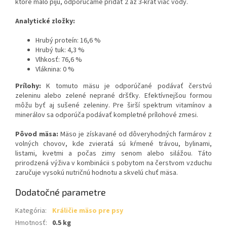
ktoré málo pijú, odporúčame pridať 2 až 3-krát viac vody.
Analytické zložky:
Hrubý proteín: 16,6 %
Hrubý tuk: 4,3 %
Vlhkosť: 76,6 %
Vláknina: 0 %
Prílohy:
K tomuto mäsu je odporúčané podávať čerstvú
zeleninu alebo zelené neprané dršťky. Efektívnejšou formou
môžu byť aj sušené zeleniny. Pre širší spektrum vitamínov a
minerálov sa odporúča podávať kompletné prílohové zmesi.
Pôvod mäsa:
Mäso je získavané od dôveryhodných farmárov z
volných chovov, kde zvieratá sú kŕmené trávou, bylinami,
listami, kvetmi a počas zimy senom alebo silážou. Táto
prirodzená výživa v kombinácii s pobytom na čerstvom vzduchu
zaručuje vysokú nutričnú hodnotu a skvelú chuť mäsa.
Dodatočné parametre
Kategória
:
Králičie mäso pre psy
Hmotnosť
:
0.5 kg