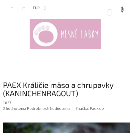
Prejsť
na
EUR
NÁKUP
obsah
KOŠÍK
PAEX Králičie mäso a chrupavky
(KANINCHENRAGOUT)
1827
Priemerné
2 hodnotenia
Podrobnosti hodnotenia
Značka:
Paex.de
hodnotenie
produktu
je
4,5