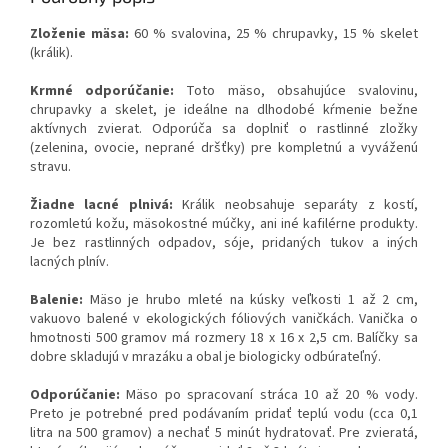
Zloženie mäsa:
60 % svalovina, 25 % chrupavky, 15 % skelet
(králik).
Krmné odporúčanie:
Toto mäso, obsahujúce svalovinu,
chrupavky a skelet, je ideálne na dlhodobé kŕmenie bežne
aktívnych zvierat. Odporúča sa doplniť o rastlinné zložky
(zelenina, ovocie, neprané dršťky) pre kompletnú a vyváženú
stravu.
Žiadne lacné plnivá:
Králik neobsahuje separáty z kostí,
rozomletú kožu, mäsokostné múčky, ani iné kafilérne produkty.
Je bez rastlinných odpadov, sóje, pridaných tukov a iných
lacných plnív.
Balenie:
Mäso je hrubo mleté na kúsky veľkosti 1 až 2 cm,
vakuovo balené v ekologických fóliových vaničkách. Vanička o
hmotnosti 500 gramov má rozmery 18 x 16 x 2,5 cm. Balíčky sa
dobre skladujú v mrazáku a obal je biologicky odbúrateľný.
Odporúčanie:
Mäso po spracovaní stráca 10 až 20 % vody.
Preto je potrebné pred podávaním pridať teplú vodu (cca 0,1
litra na 500 gramov) a nechať 5 minút hydratovať. Pre zvieratá,