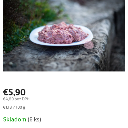
z
5
hviezdičiek.
€5,90
€4,80 bez DPH
Jednotková
€1,18 / 100 g
cena:
Skladom
(6 ks)