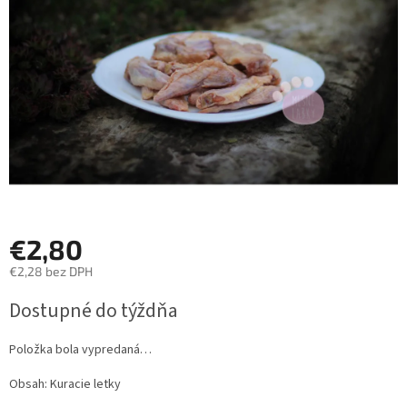
hviezdičiek.
€2,80
€2,28 bez DPH
Jednotková
Dostupné do týždňa
cena:
Položka bola vypredaná…
Obsah: Kuracie letky