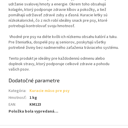
udržanie svalovej hmoty a energie. Okrem toho obsahujú
kolagén, ktorý podporuje zdravie kĺbov a pokožky, a tiež
pomáhajú udržiavať zdravé zuby a ďasná. Kuracie letky sú
nízkokalorické, čo z nich robí ideálny snack pre psy, ktoré
potrebujú kontrolovať svoju hmotnosť.
Vhodné pre psy na diéte kvôli ich nízkemu obsahu kalórií a tuku.
Pre šteniatka, dospelé psy aj seniorov, poskytujú všetky
potrebné živiny bez nadmerného zaťaženia tráviaceho systému.
Tento produkt je ideálny pre každodennú odmenu alebo
doplnok stravy, ktorý podporuje celkové zdravie a pohodu
vašich psov.
Dodatočné parametre
Kategória
:
Kuracie mäso pre psy
Hmotnosť
:
1 kg
EAN
:
KM123
Položka bola vypredaná…