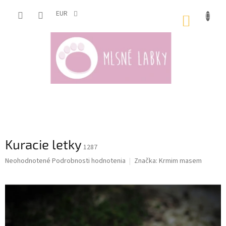
Prejsť
na
EUR
NÁKUP
obsah
KOŠÍK
Kuracie letky
1287
Priemerné
Neohodnotené
Podrobnosti hodnotenia
Značka:
Krmim masem
hodnotenie
produktu
je
0,0
z
5