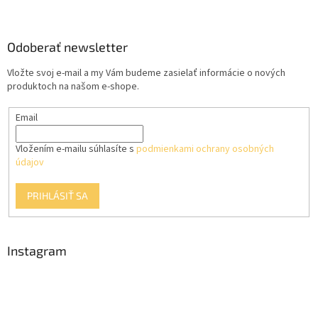
Z
á
p
ä
Odoberať newsletter
t
Vložte svoj e-mail a my Vám budeme zasielať informácie o nových
i
produktoch na našom e-shope.
e
Email
Vložením e-mailu súhlasíte s
podmienkami ochrany osobných
údajov
PRIHLÁSIŤ SA
Instagram