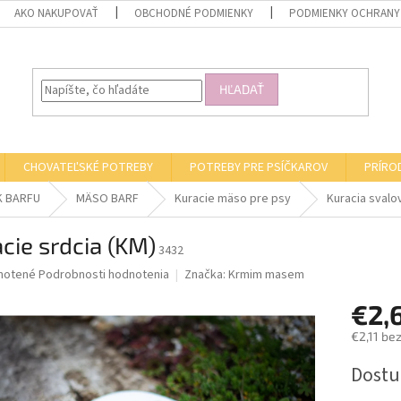
AKO NAKUPOVAŤ
OBCHODNÉ PODMIENKY
PODMIENKY OCHRANY
HĽADAŤ
CHOVATEĽSKÉ POTREBY
POTREBY PRE PSÍČKAROV
PRÍRO
K BARFU
MÄSO BARF
Kuracie mäso pre psy
Kuracia svalo
cie srdcia (KM)
3432
né
notené
Podrobnosti hodnotenia
Značka:
Krmim masem
nie
€2,
u
€2,11 be
Jednotk
Dostu
cena:
iek.