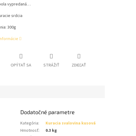
bola vypredaná…
racie srdcia
nia: 300g
informácie
OPÝTAŤ SA
STRÁŽIŤ
ZDIEĽAŤ
Dodatočné parametre
Kategória
:
Kuracia svalovina kusová
Hmotnosť
:
0.3 kg