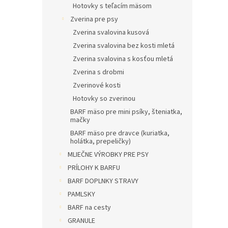
Hotovky s teľacím mäsom
Zverina pre psy
Zverina svalovina kusová
Zverina svalovina bez kosti mletá
Zverina svalovina s kosťou mletá
Zverina s drobmi
Zverinové kosti
Hotovky so zverinou
BARF mäso pre mini psíky, šteniatka,
mačky
BARF mäso pre dravce (kuriatka,
holátka, prepeličky)
MLIEČNE VÝROBKY PRE PSY
PRÍLOHY K BARFU
BARF DOPLNKY STRAVY
PAMLSKY
BARF na cesty
GRANULE