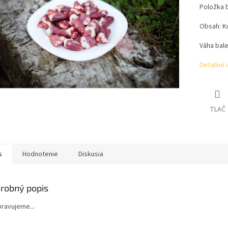
Položka 
Obsah: Ku
Váha bale
Detailné 
TLAČ
s
Hodnotenie
Diskusia
robný popis
ipravujeme...