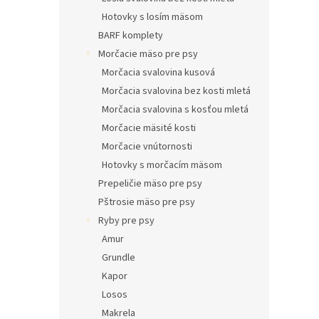
Hotovky s losím mäsom
BARF komplety
Morčacie mäso pre psy
Morčacia svalovina kusová
Morčacia svalovina bez kosti mletá
Morčacia svalovina s kosťou mletá
Morčacie mäsité kosti
Morčacie vnútornosti
Hotovky s morčacím mäsom
Prepeličie mäso pre psy
Pštrosie mäso pre psy
Ryby pre psy
Amur
Grundle
Kapor
Losos
Makrela