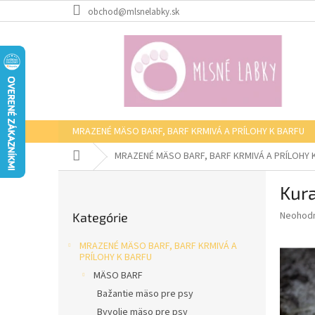
Prejsť
obchod@mlsnelabky.sk
na
obsah
MRAZENÉ MÄSO BARF, BARF KRMIVÁ A PRÍLOHY K BARFU
Domov
MRAZENÉ MÄSO BARF, BARF KRMIVÁ A PRÍLOHY 
B
Kura
o
Preskočiť
č
Priemer
Neohod
Kategórie
kategórie
n
hodnote
ý
produkt
MRAZENÉ MÄSO BARF, BARF KRMIVÁ A
p
je
PRÍLOHY K BARFU
0,0
a
MÄSO BARF
z
n
Bažantie mäso pre psy
5
e
hviezdič
Byvolie mäso pre psy