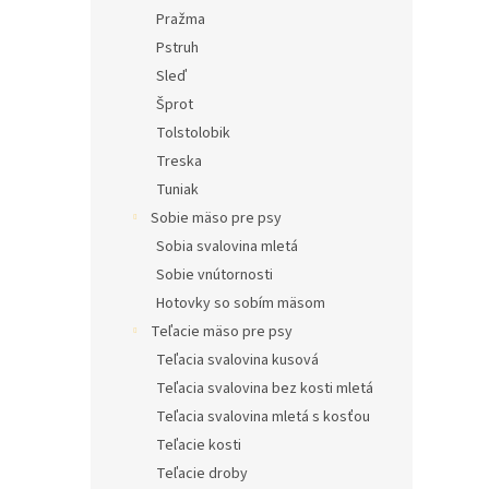
Pražma
Pstruh
Sleď
Šprot
Tolstolobik
Treska
Tuniak
Sobie mäso pre psy
Sobia svalovina mletá
Sobie vnútornosti
Hotovky so sobím mäsom
Teľacie mäso pre psy
Teľacia svalovina kusová
Teľacia svalovina bez kosti mletá
Teľacia svalovina mletá s kosťou
Teľacie kosti
Teľacie droby