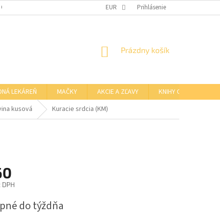
 OSOBNÝCH ÚDAJOV
OTVÁRACIE HODINY KAMENNEJ PREDAJNE
EUR
Prihlásenie
NÁKUPNÝ
Prázdny košík
KOŠÍK
DNÁ LEKÁREŇ
MAČKY
AKCIE A ZĽAVY
KNIHY O BARFE
vina kusová
Kuracie srdcia (KM)
60
z DPH
ová
pné do týždňa