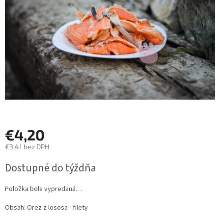
hviezdičiek.
€4,20
€3,41 bez DPH
Jednotková
Dostupné do týždňa
cena:
Položka bola vypredaná…
Obsah: Orez z lososa - filety