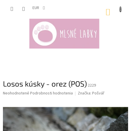
Prejsť
na
EUR
NÁKUP
obsah
KOŠÍK
Losos kúsky - orez (POS)
2229
Priemerné
Neohodnotené
Podrobnosti hodnotenia
Značka:
Pošvář
hodnotenie
produktu
je
0,0
z
5