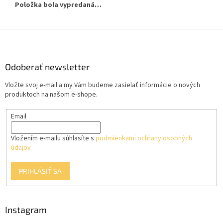
Položka bola vypredaná…
Z
á
p
ä
Odoberať newsletter
t
Vložte svoj e-mail a my Vám budeme zasielať informácie o nových
i
produktoch na našom e-shope.
e
Email
Vložením e-mailu súhlasíte s
podmienkami ochrany osobných
údajov
PRIHLÁSIŤ SA
Instagram