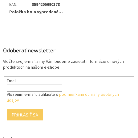
EAN
:
8594205690378
Položka bola vypredaná…
Z
á
p
ä
Odoberať newsletter
t
Vložte svoj e-mail a my Vám budeme zasielať informácie o nových
i
produktoch na našom e-shope.
e
Email
Vložením e-mailu súhlasíte s
podmienkami ochrany osobných
údajov
PRIHLÁSIŤ SA