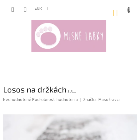
Prejsť
na
EUR
NÁKUP
obsah
KOŠÍK
Losos na držkách
1311
Priemerné
Neohodnotené
Podrobnosti hodnotenia
Značka:
Mäsožravci
hodnotenie
produktu
je
0,0
z
5