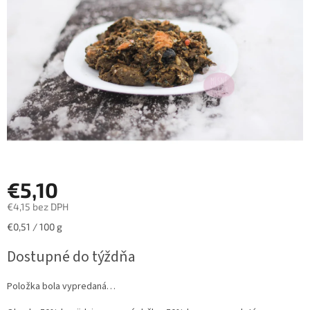
hviezdičiek.
€5,10
€4,15 bez DPH
Jednotková
€0,51 / 100 g
cena:
Dostupné do týždňa
Položka bola vypredaná…