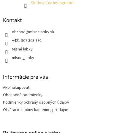
Sledovať na Instagrame
Kontakt
obchod
@
mlsnelabky.sk
+421 907 363 892
Mlsné labky
mlsne_labky
Informácie pre vás
Ako nakupovať
Obchodné podmienky
Podmienky ochrany osobných údajov
Otváracie hodiny kamennej predajne
Prijímame online platby