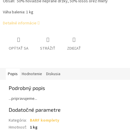
Obsah:
50% hovädzie neprané držky, 50% losos orez mletý
Váha balenia: 1 kg
Detailné informácie
OPÝTAŤ SA
STRÁŽIŤ
ZDIEĽAŤ
Popis
Hodnotenie
Diskusia
Podrobný popis
...pripravujeme...
Dodatočné parametre
Kategória
:
BARF komplety
Hmotnosť
:
1 kg