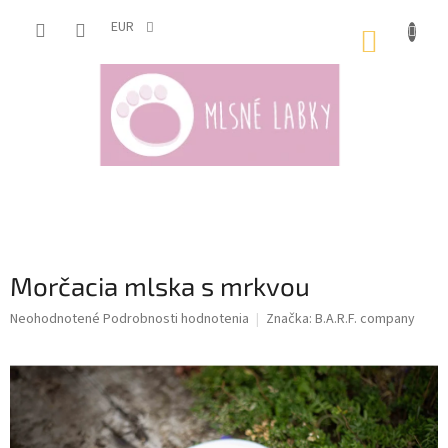
Prejsť
na
EUR
NÁKUP
obsah
KOŠÍK
Morčacia mlska s mrkvou
Priemerné
Neohodnotené
Podrobnosti hodnotenia
Značka:
B.A.R.F. company
hodnotenie
produktu
je
0,0
z
5