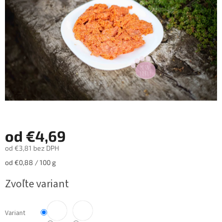
hviezdičiek.
od
€4,69
od
€3,81
bez DPH
Jednotková
od €0,88 / 100 g
cena:
Zvoľte variant
Variant