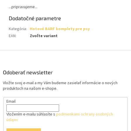
...pripravujeme...
Dodatočné parametre
Kategória
:
Hotové BARF komplety pre psy
EAN
:
Zvoľte variant
Z
á
p
ä
Odoberať newsletter
t
Vložte svoj e-mail a my Vám budeme zasielať informácie o nových
i
produktoch na našom e-shope.
e
Email
Vložením e-mailu súhlasíte s
podmienkami ochrany osobných
údajov