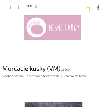
Prejsť
na
EUR
NÁKUP
obsah
KOŠÍK
Morčacie kúsky (VM)
11200
Priemerné
Neohodnotené
Podrobnosti hodnotenia
Značka:
Vetamix
hodnotenie
produktu
je
0,0
z
5