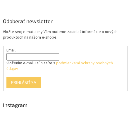
Z
á
p
ä
Odoberať newsletter
t
Vložte svoj e-mail a my Vám budeme zasielať informácie o nových
i
produktoch na našom e-shope.
e
Email
Vložením e-mailu súhlasíte s
podmienkami ochrany osobných
údajov
PRIHLÁSIŤ SA
Instagram