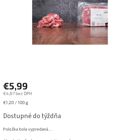
hviezdičiek.
€5,99
€4,87 bez DPH
Jednotková
€1,20 / 100 g
cena:
Dostupné do týždňa
Položka bola vypredaná…