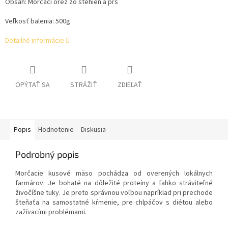
Obsah: Morčací orez zo stehien a pŕs
Veľkosť balenia: 500g
Detailné informácie
OPÝTAŤ SA
STRÁŽIŤ
ZDIEĽAŤ
Popis
Hodnotenie
Diskusia
Podrobný popis
Morčacie kusové mäso pochádza od overených lokálnych
farmárov. Je bohaté na dôležité proteíny a ľahko stráviteľné
živočíšne tuky. Je preto správnou voľbou napríklad pri prechode
šteňaťa na samostatné kŕmenie, pre chlpáčov s diétou alebo
zažívacími problémami.