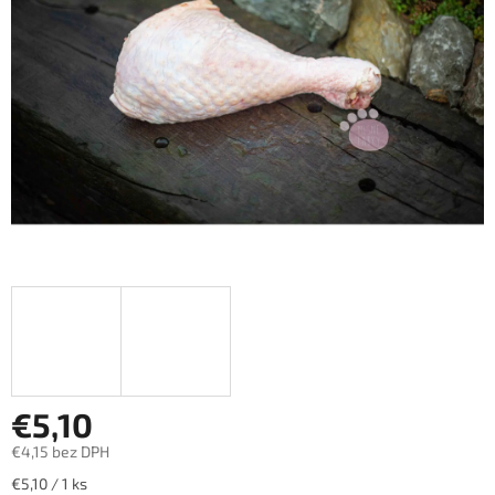
hviezdičiek.
€5,10
€4,15 bez DPH
Jednotková
€5,10 / 1 ks