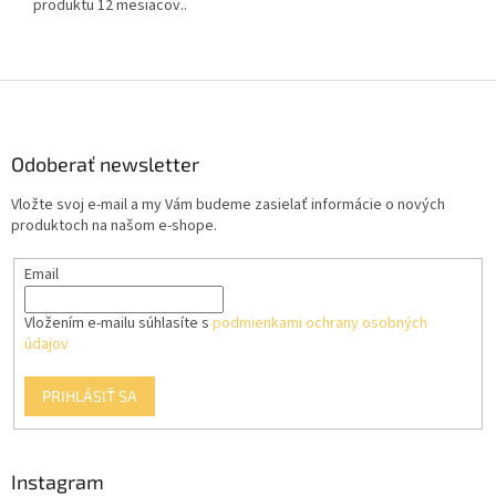
produktu 12 mesiacov..
Z
á
p
ä
Odoberať newsletter
t
Vložte svoj e-mail a my Vám budeme zasielať informácie o nových
i
produktoch na našom e-shope.
e
Email
Vložením e-mailu súhlasíte s
podmienkami ochrany osobných
údajov
PRIHLÁSIŤ SA
Instagram