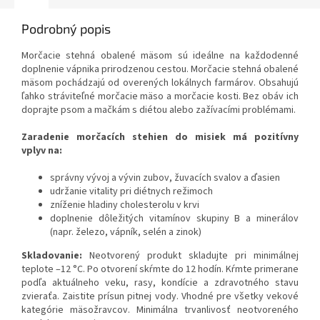
Podrobný popis
Morčacie stehná obalené mäsom sú ideálne na každodenné
doplnenie vápnika prirodzenou cestou. Morčacie stehná obalené
mäsom pochádzajú od overených lokálnych farmárov. Obsahujú
ľahko stráviteľné morčacie mäso a morčacie kosti. Bez obáv ich
doprajte psom a mačkám s diétou alebo zažívacími problémami.
Zaradenie morčacích stehien do misiek má pozitívny
vplyv na:
správny vývoj a vývin zubov, žuvacích svalov a ďasien
udržanie vitality pri diétnych režimoch
zníženie hladiny cholesterolu v krvi
doplnenie dôležitých vitamínov skupiny B a minerálov
(napr. železo, vápník, selén a zinok)
Skladovanie:
Ne­otvorený produkt skladujte pri minimálnej
teplote –12 °C. Po otvorení skŕmte do 12 hodín. Kŕmte primerane
podľa aktuálneho veku, rasy, kondície a zdravotného stavu
zvieraťa. Zaistite prísun pitnej vody. Vhodné pre všetky vekové
kategórie mäsožravcov. Minimálna trvanlivosť neotvoreného