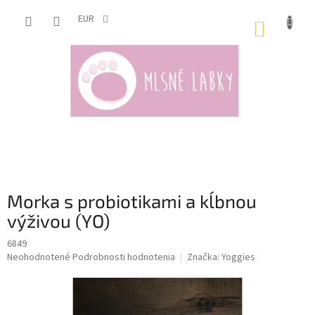
Prejsť
na
EUR
NÁKUP
obsah
KOŠÍK
Morka s probiotikami a kĺbnou
výživou (YO)
6849
Priemerné
Neohodnotené
Podrobnosti hodnotenia
Značka:
Yoggies
hodnotenie
produktu
je
0,0