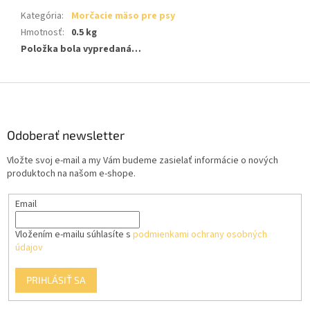
Kategória
:
Morčacie mäso pre psy
Hmotnosť
:
0.5 kg
Položka bola vypredaná…
Z
á
p
ä
Odoberať newsletter
t
Vložte svoj e-mail a my Vám budeme zasielať informácie o nových
i
produktoch na našom e-shope.
e
Email
Vložením e-mailu súhlasíte s
podmienkami ochrany osobných
údajov
PRIHLÁSIŤ SA