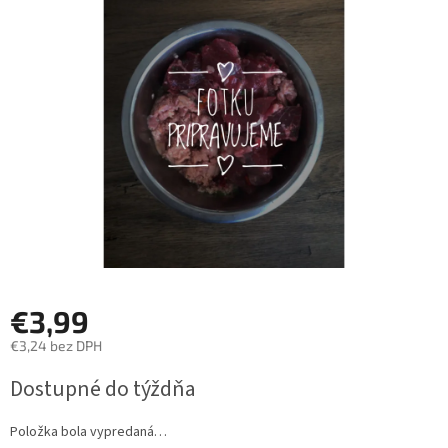
z
5
hviezdičiek.
€3,99
€3,24 bez DPH
Jednotková
Dostupné do týždňa
cena:
Položka bola vypredaná…