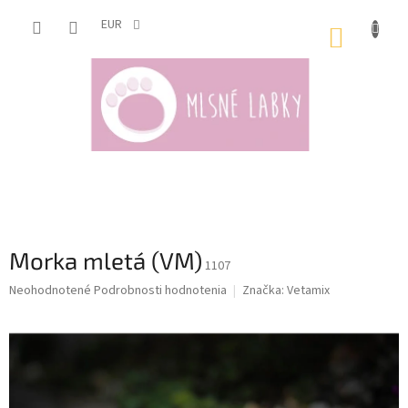
Prejsť
na
EUR
NÁKUP
obsah
KOŠÍK
Morka mletá (VM)
1107
Priemerné
Neohodnotené
Podrobnosti hodnotenia
Značka:
Vetamix
hodnotenie
produktu
je
0,0
z
5