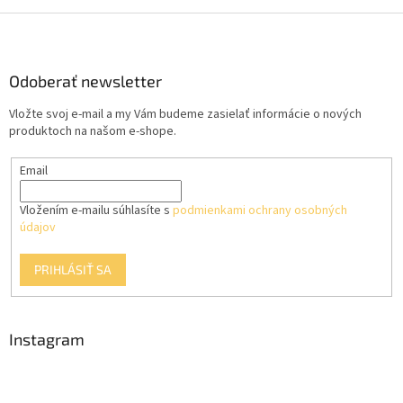
Z
á
p
ä
Odoberať newsletter
t
Vložte svoj e-mail a my Vám budeme zasielať informácie o nových
i
produktoch na našom e-shope.
e
Email
Vložením e-mailu súhlasíte s
podmienkami ochrany osobných
údajov
PRIHLÁSIŤ SA
Instagram