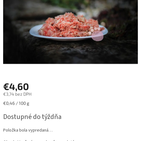
hviezdičiek.
€4,60
€3,74 bez DPH
Jednotková
€0,46 / 100 g
cena:
Dostupné do týždňa
Položka bola vypredaná…