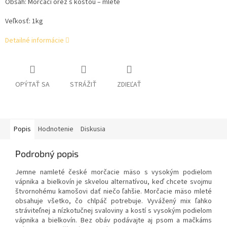
Obsah: M
orčací orez s kosťou – mleté
Veľkosť: 1kg
Detailné informácie
OPÝTAŤ SA
STRÁŽIŤ
ZDIEĽAŤ
Popis
Hodnotenie
Diskusia
Podrobný popis
Jemne namleté české morčacie mäso s vysokým podielom
vápnika a bielkovín je skvelou alternatívou, keď chcete svojmu
štvornohému kamošovi dať niečo ľahšie.
Morčacie mäso mleté
obsahuje všetko, čo chlpáč potrebuje. Vyvážený mix ľahko
stráviteľnej a nízkotučnej svaloviny a kostí s vysokým podielom
vápnika a bielkovín. Bez obáv podávajte aj psom a mačkáms