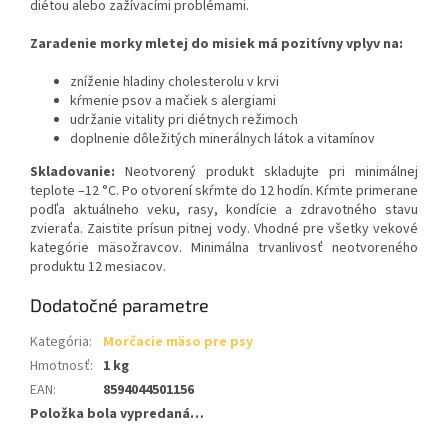
diétou alebo zažívacími problémami.
Zaradenie morky mletej do misiek má pozitívny vplyv na:
zníženie hladiny cholesterolu v krvi
kŕmenie psov a mačiek s alergiami
udržanie vitality pri diétnych režimoch
doplnenie dôležitých minerálnych látok a vitamínov
Skladovanie:
Ne­otvorený produkt skladujte pri minimálnej
teplote –12 °C. Po otvorení skŕmte do 12 hodín. Kŕmte primerane
podľa aktuálneho veku, rasy, kondície a zdravotného stavu
zvieraťa. Zaistite prísun pitnej vody. Vhodné pre všetky vekové
kategórie mäsožravcov. Minimálna trvanlivosť neotvoreného
produktu 12 mesiacov.
Dodatočné parametre
Kategória
:
Morčacie mäso pre psy
Hmotnosť
:
1 kg
EAN
:
8594044501156
Položka bola vypredaná…