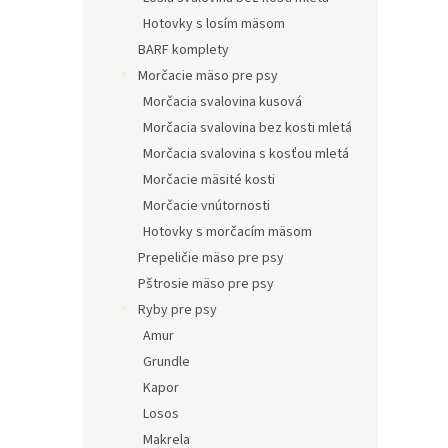
Hotovky s losím mäsom
BARF komplety
Morčacie mäso pre psy
Morčacia svalovina kusová
Morčacia svalovina bez kosti mletá
Morčacia svalovina s kosťou mletá
Morčacie mäsité kosti
Morčacie vnútornosti
Hotovky s morčacím mäsom
Prepeličie mäso pre psy
Pštrosie mäso pre psy
Ryby pre psy
Amur
Grundle
Kapor
Losos
Makrela