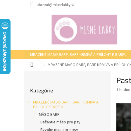
Prejsť
obchod@mlsnelabky.sk
na
obsah
MRAZENÉ MÄSO BARF, BARF KRMIVÁ A PRÍLOHY K BARFU
Domov
MRAZENÉ MÄSO BARF, BARF KRMIVÁ A PRÍLOHY 
B
Past
o
Preskočiť
č
Priemer
1 hodno
Kategórie
kategórie
n
hodnote
ý
produkt
MRAZENÉ MÄSO BARF, BARF KRMIVÁ A
p
je
PRÍLOHY K BARFU
5,0
a
MÄSO BARF
z
n
Bažantie mäso pre psy
5
e
hviezdič
Byvolie mäso pre psy