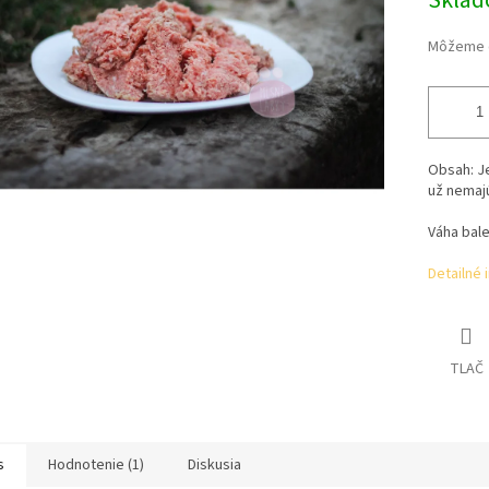
Skla
Môžeme d
Obsah:
J
už nemajú
Váha bale
Detailné 
TLAČ
s
Hodnotenie (1)
Diskusia