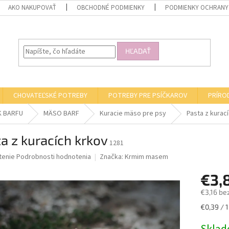
AKO NAKUPOVAŤ
OBCHODNÉ PODMIENKY
PODMIENKY OCHRANY
HĽADAŤ
CHOVATEĽSKÉ POTREBY
POTREBY PRE PSÍČKAROV
PRÍRO
K BARFU
MÄSO BARF
Kuracie mäso pre psy
Pasta z kurac
a z kuracích krkov
1281
né
tenie
Podrobnosti hodnotenia
Značka:
Krmim masem
nie
€3,
u
€3,16 be
Jednotk
€0,39 / 
cena:
iek.