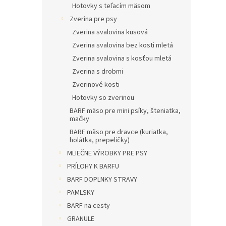
Hotovky s teľacím mäsom
Zverina pre psy
Zverina svalovina kusová
Zverina svalovina bez kosti mletá
Zverina svalovina s kosťou mletá
Zverina s drobmi
Zverinové kosti
Hotovky so zverinou
BARF mäso pre mini psíky, šteniatka,
mačky
BARF mäso pre dravce (kuriatka,
holátka, prepeličky)
MLIEČNE VÝROBKY PRE PSY
PRÍLOHY K BARFU
BARF DOPLNKY STRAVY
PAMLSKY
BARF na cesty
GRANULE