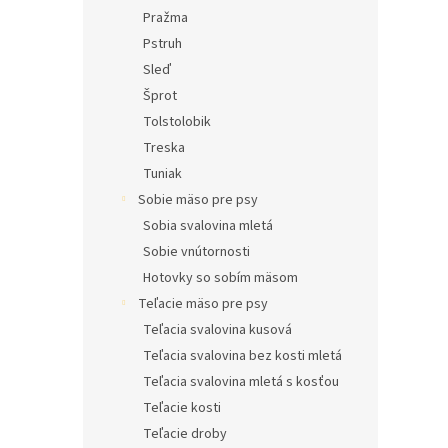
Pražma
Pstruh
Sleď
Šprot
Tolstolobik
Treska
Tuniak
Sobie mäso pre psy
Sobia svalovina mletá
Sobie vnútornosti
Hotovky so sobím mäsom
Teľacie mäso pre psy
Teľacia svalovina kusová
Teľacia svalovina bez kosti mletá
Teľacia svalovina mletá s kosťou
Teľacie kosti
Teľacie droby